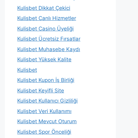
Kulisbet Dikkat Çekici
Kulisbet Canlı Hizmetler
Kulisbet Casino Üyeliği
Kulisbet Ücretsiz Fırsatlar
Kulisbet Muhasebe Kaydı
Kulisbet Yüksek Kalite
Kulisbet
Kulisbet Kupon İş Birliği
Kulisbet Keyifli Site
Kulisbet Kullanıcı Gizliliği
Kulisbet Veri Kullanımı
Kulisbet Mevcut Oturum
Kulisbet Spor Önceliği