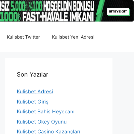
Kulisbet Twitter
Kulisbet Yeni Adresi
Son Yazılar
Kulisbet Adresi
Kulisbet Giriş
Kulisbet Bahis Heyecanı
Kulisbet Okey Oyunu
Kulisbet Casino Kazançları