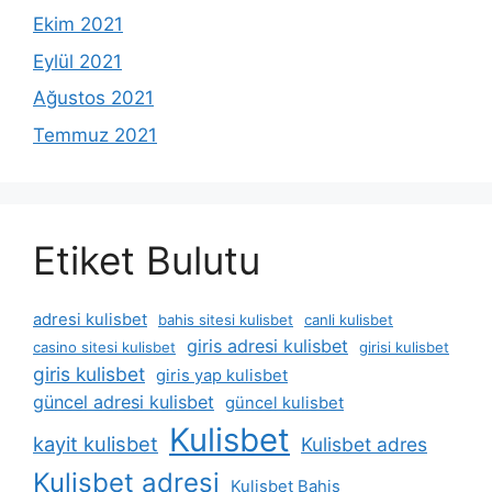
Ekim 2021
Eylül 2021
Ağustos 2021
Temmuz 2021
Etiket Bulutu
adresi kulisbet
bahis sitesi kulisbet
canli kulisbet
giris adresi kulisbet
casino sitesi kulisbet
girisi kulisbet
giris kulisbet
giris yap kulisbet
güncel adresi kulisbet
güncel kulisbet
Kulisbet
kayit kulisbet
Kulisbet adres
Kulisbet adresi
Kulisbet Bahis