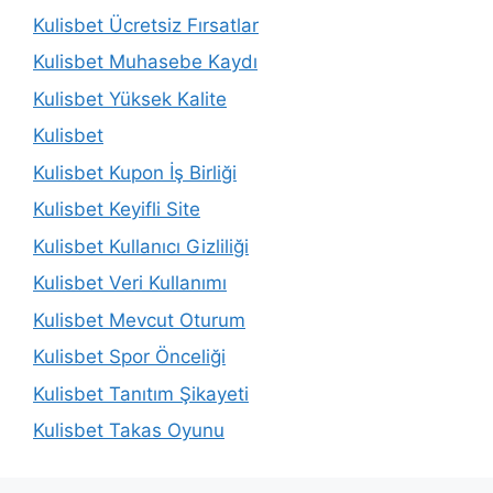
Kulisbet Ücretsiz Fırsatlar
Kulisbet Muhasebe Kaydı
Kulisbet Yüksek Kalite
Kulisbet
Kulisbet Kupon İş Birliği
Kulisbet Keyifli Site
Kulisbet Kullanıcı Gizliliği
Kulisbet Veri Kullanımı
Kulisbet Mevcut Oturum
Kulisbet Spor Önceliği
Kulisbet Tanıtım Şikayeti
Kulisbet Takas Oyunu