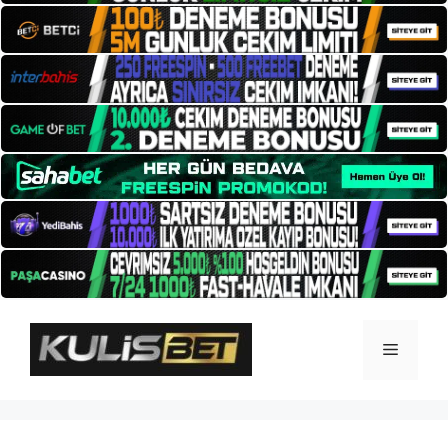
İçeriğe
atla
Menü