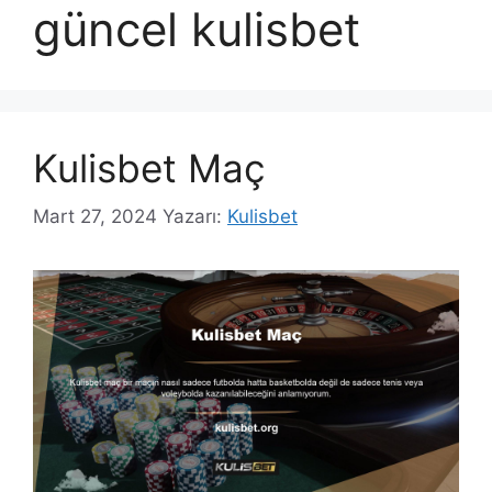
güncel kulisbet
Kulisbet Maç
Mart 27, 2024
Yazarı:
Kulisbet