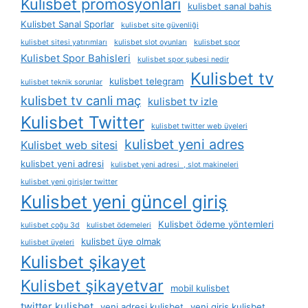
Kulisbet promosyonları
kulisbet sanal bahis
Kulisbet Sanal Sporlar
kulisbet site güvenliği
kulisbet sitesi yatırımları
kulisbet slot oyunları
kulisbet spor
Kulisbet Spor Bahisleri
kulisbet spor şubesi nedir
Kulisbet tv
kulisbet telegram
kulisbet teknik sorunlar
kulisbet tv canli maç
kulisbet tv izle
Kulisbet Twitter
kulisbet twitter web üyeleri
kulisbet yeni adres
Kulisbet web sitesi
kulisbet yeni adresi
kulisbet yeni adresi , slot makineleri
kulisbet yeni girişler twitter
Kulisbet yeni güncel giriş
Kulisbet ödeme yöntemleri
kulisbet çoğu 3d
kulisbet ödemeleri
kulisbet üye olmak
kulisbet üyeleri
Kulisbet şikayet
Kulisbet şikayetvar
mobil kulisbet
twitter kulisbet
yeni adresi kulisbet
yeni giris kulisbet