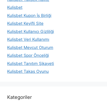
Kulisbet
Kulisbet Kupon İş Birliği
Kulisbet Keyifli Site
Kulisbet Kullanıcı Gizliliği
Kulisbet Veri Kullanımı
Kulisbet Mevcut Oturum
Kulisbet Spor Önceliği
Kulisbet Tanıtım Şikayeti
Kulisbet Takas Oyunu
Kategoriler