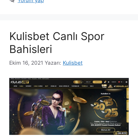
Yorum yap
Kulisbet Canlı Spor
Bahisleri
Ekim 16, 2021
Yazarı:
Kulisbet