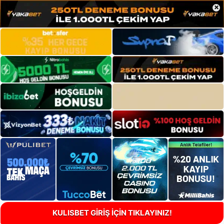
×
KULISBET GİRİŞ İÇİN TIKLAYINIZ!