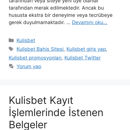
tarafından veya siteye yeni üye olanlar
tarafından merak edilmektedir. Ancak bu
hususta ekstra bir deneyime veya tecrübeye
gerek duyulmamaktadır. …
Devamını oku…
Kategoriler
Kulisbet
Etiketler
Kulisbet Bahis Sitesi
,
Kulisbet giriş yap
,
Kulisbet promosyonları
,
Kulisbet Twitter
Yorum yap
Kulisbet Kayıt
İşlemlerinde İstenen
Belgeler