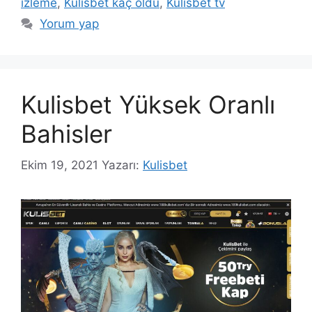
izleme
,
Kulisbet kaç oldu
,
Kulisbet tv
Yorum yap
Kulisbet Yüksek Oranlı
Bahisler
Ekim 19, 2021
Yazarı:
Kulisbet