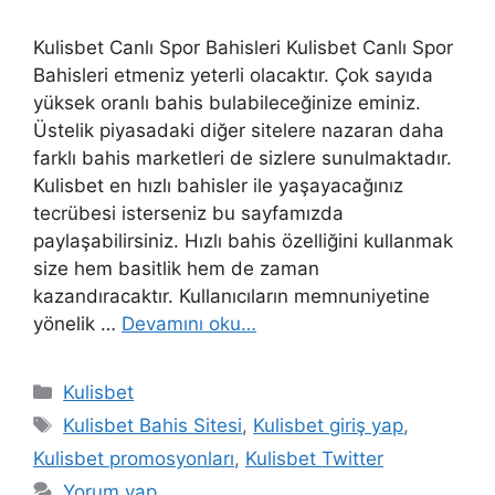
Kulisbet Canlı Spor Bahisleri Kulisbet Canlı Spor
Bahisleri etmeniz yeterli olacaktır. Çok sayıda
yüksek oranlı bahis bulabileceğinize eminiz.
Üstelik piyasadaki diğer sitelere nazaran daha
farklı bahis marketleri de sizlere sunulmaktadır.
Kulisbet en hızlı bahisler ile yaşayacağınız
tecrübesi isterseniz bu sayfamızda
paylaşabilirsiniz. Hızlı bahis özelliğini kullanmak
size hem basitlik hem de zaman
kazandıracaktır. Kullanıcıların memnuniyetine
yönelik …
Devamını oku…
Kategoriler
Kulisbet
Etiketler
Kulisbet Bahis Sitesi
,
Kulisbet giriş yap
,
Kulisbet promosyonları
,
Kulisbet Twitter
Yorum yap