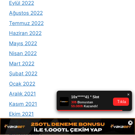
Eylül 2022
Ağustos 2022
Temmuz 2022
Haziran 2022
Mayıs 2022
Nisan 2022
Mart 2022
Şubat 2022
Ocak 2022
Aralık 2021
Kasım 2021
Ekim 2021
×
Eylül 2021
Ağustos 2021