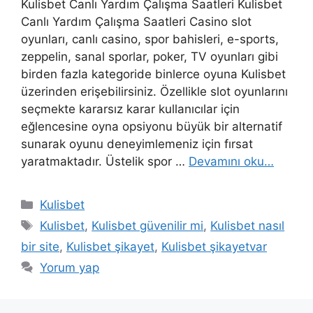
Kulisbet Canlı Yardım Çalışma Saatleri Kulisbet
Canlı Yardım Çalışma Saatleri Casino slot
oyunları, canlı casino, spor bahisleri, e-sports,
zeppelin, sanal sporlar, poker, TV oyunları gibi
birden fazla kategoride binlerce oyuna Kulisbet
üzerinden erişebilirsiniz. Özellikle slot oyunlarını
seçmekte kararsız karar kullanıcılar için
eğlencesine oyna opsiyonu büyük bir alternatif
sunarak oyunu deneyimlemeniz için fırsat
yaratmaktadır. Üstelik spor …
Devamını oku…
Kategoriler
Kulisbet
Etiketler
Kulisbet
,
Kulisbet güvenilir mi
,
Kulisbet nasıl
bir site
,
Kulisbet şikayet
,
Kulisbet şikayetvar
Yorum yap