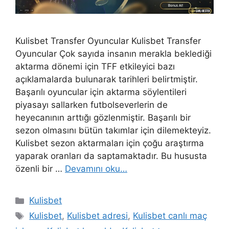
Kulisbet Transfer Oyuncular Kulisbet Transfer
Oyuncular Çok sayıda insanın merakla beklediği
aktarma dönemi için TFF etkileyici bazı
açıklamalarda bulunarak tarihleri belirtmiştir.
Başarılı oyuncular için aktarma söylentileri
piyasayı sallarken futbolseverlerin de
heyecanının arttığı gözlenmiştir. Başarılı bir
sezon olmasını bütün takımlar için dilemekteyiz.
Kulisbet sezon aktarmaları için çoğu araştırma
yaparak oranları da saptamaktadır. Bu hususta
özenli bir …
Devamını oku…
Kategoriler
Kulisbet
Etiketler
Kulisbet
,
Kulisbet adresi
,
Kulisbet canlı maç