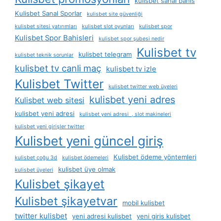
kulisbet sanal bahis
Kulisbet Sanal Sporlar
kulisbet site güvenliği
kulisbet sitesi yatırımları
kulisbet slot oyunları
kulisbet spor
Kulisbet Spor Bahisleri
kulisbet spor şubesi nedir
Kulisbet tv
kulisbet telegram
kulisbet teknik sorunlar
kulisbet tv canli maç
kulisbet tv izle
Kulisbet Twitter
kulisbet twitter web üyeleri
kulisbet yeni adres
Kulisbet web sitesi
kulisbet yeni adresi
kulisbet yeni adresi , slot makineleri
kulisbet yeni girişler twitter
Kulisbet yeni güncel giriş
Kulisbet ödeme yöntemleri
kulisbet çoğu 3d
kulisbet ödemeleri
kulisbet üye olmak
kulisbet üyeleri
Kulisbet şikayet
Kulisbet şikayetvar
mobil kulisbet
twitter kulisbet
yeni adresi kulisbet
yeni giris kulisbet