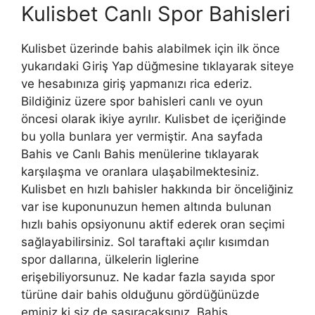
Kulisbet Canlı Spor Bahisleri
Kulisbet üzerinde bahis alabilmek için ilk önce
yukarıdaki Giriş Yap düğmesine tıklayarak siteye
ve hesabınıza giriş yapmanızı rica ederiz.
Bildiğiniz üzere spor bahisleri canlı ve oyun
öncesi olarak ikiye ayrılır. Kulisbet de içeriğinde
bu yolla bunlara yer vermiştir. Ana sayfada
Bahis ve Canlı Bahis menülerine tıklayarak
karşılaşma ve oranlara ulaşabilmektesiniz.
Kulisbet en hızlı bahisler hakkında bir önceliğiniz
var ise kuponunuzun hemen altında bulunan
hızlı bahis opsiyonunu aktif ederek oran seçimi
sağlayabilirsiniz. Sol taraftaki açılır kısımdan
spor dallarına, ülkelerin liglerine
erişebiliyorsunuz. Ne kadar fazla sayıda spor
türüne dair bahis olduğunu gördüğünüzde
eminiz ki siz de şaşıracaksınız. Bahis