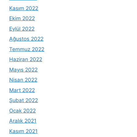
Kasım 2022
Ekim 2022
Eylül 2022
Ağustos 2022
Temmuz 2022
Haziran 2022
Mayıs 2022
Nisan 2022
Mart 2022
Şubat 2022
Ocak 2022
Aralık 2021
Kasım 2021