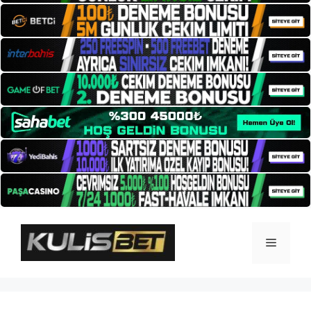
İçeriğe
atla
Menü