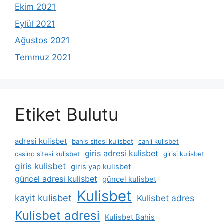
Ekim 2021
Eylül 2021
Ağustos 2021
Temmuz 2021
Etiket Bulutu
adresi kulisbet
bahis sitesi kulisbet
canli kulisbet
giris adresi kulisbet
casino sitesi kulisbet
girisi kulisbet
giris kulisbet
giris yap kulisbet
güncel adresi kulisbet
güncel kulisbet
Kulisbet
kayit kulisbet
Kulisbet adres
Kulisbet adresi
Kulisbet Bahis