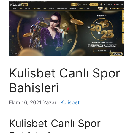
Kulisbet Canlı Spor
Bahisleri
Ekim 16, 2021
Yazarı:
Kulisbet
Kulisbet Canlı Spor