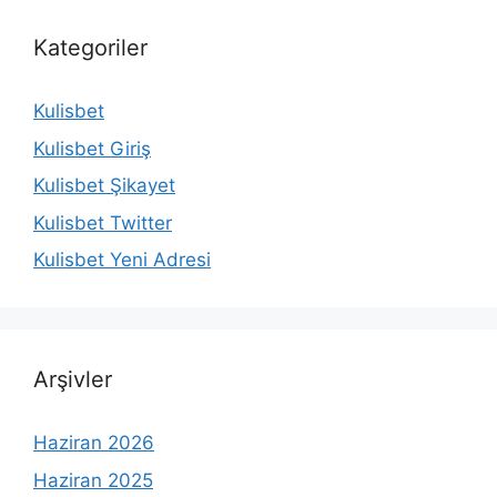
Kategoriler
Kulisbet
Kulisbet Giriş
Kulisbet Şikayet
Kulisbet Twitter
Kulisbet Yeni Adresi
Arşivler
Haziran 2026
Haziran 2025