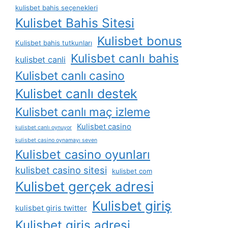
kulisbet bahis seçenekleri
Kulisbet Bahis Sitesi
Kulisbet bonus
Kulisbet bahis tutkunları
Kulisbet canlı bahis
kulisbet canli
Kulisbet canlı casino
Kulisbet canlı destek
Kulisbet canlı maç izleme
Kulisbet casino
kulisbet canlı oynuyor
kulisbet casino oynamayı seven
Kulisbet casino oyunları
kulisbet casino sitesi
kulisbet com
Kulisbet gerçek adresi
Kulisbet giriş
kulisbet giris twitter
Kulisbet giriş adresi