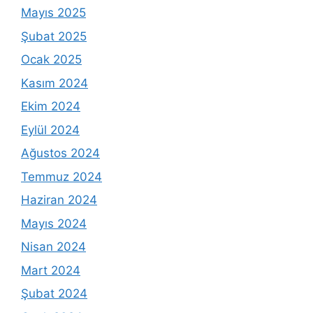
Mayıs 2025
Şubat 2025
Ocak 2025
Kasım 2024
Ekim 2024
Eylül 2024
Ağustos 2024
Temmuz 2024
Haziran 2024
Mayıs 2024
Nisan 2024
Mart 2024
Şubat 2024