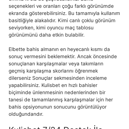
seçenekleri ve oranları çoğu farklı görünümde
ekranda gösterebilirsiniz. Bu tamamıyla kullanım
basitliğiyle alakalıdır. Kimi canlı çoklu görünüm
seviyorken, kimi oyuncu maç tablosu
görünümünü daha etkin bulabilir.
Elbette bahis almanın en heyecanlı kısmı da
sonuç vermesini beklemektir. Ancak öncesinde
sonuçlanan karşılaşmalar veya takımların
geçmiş karşılaşma skorlarını öğrenmek
dilerseniz Sonuçlar sekmesinden inceleme
yapabilirsiniz. Kulisbet en hızlı bahisler
biçiminde ünlenmesinin nedenlerinden bir
tanesi de tamamlanmış karşılaşmalar için her
bahis opsiyonunun sonucunu görüntülüyor
olduğundandır.