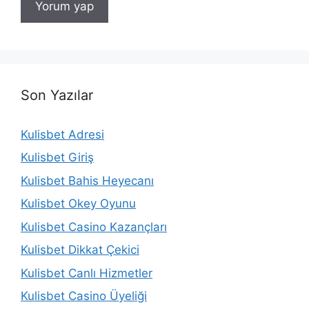
Son Yazılar
Kulisbet Adresi
Kulisbet Giriş
Kulisbet Bahis Heyecanı
Kulisbet Okey Oyunu
Kulisbet Casino Kazançları
Kulisbet Dikkat Çekici
Kulisbet Canlı Hizmetler
Kulisbet Casino Üyeliği