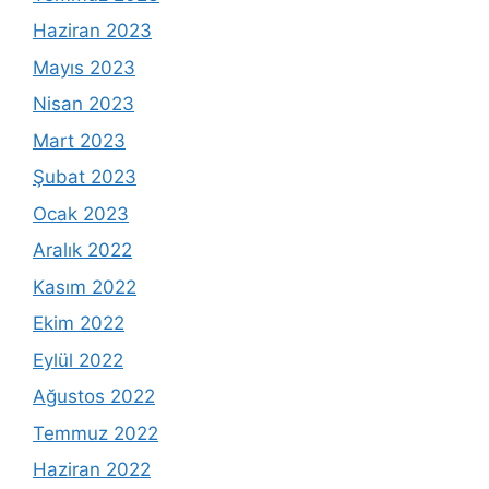
Haziran 2023
Mayıs 2023
Nisan 2023
Mart 2023
Şubat 2023
Ocak 2023
Aralık 2022
Kasım 2022
Ekim 2022
Eylül 2022
Ağustos 2022
Temmuz 2022
Haziran 2022