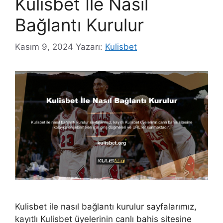
Kulisbet İle Nasıl
Bağlantı Kurulur
Kasım 9, 2024
Yazarı:
Kulisbet
Kulisbet ile nasıl bağlantı kurulur sayfalarımız,
kayıtlı Kulisbet üyelerinin canlı bahis sitesine