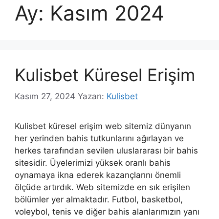
Ay:
Kasım 2024
Kulisbet Küresel Erişim
Kasım 27, 2024
Yazarı:
Kulisbet
Kulisbet küresel erişim web sitemiz dünyanın
her yerinden bahis tutkunlarını ağırlayan ve
herkes tarafından sevilen uluslararası bir bahis
sitesidir. Üyelerimizi yüksek oranlı bahis
oynamaya ikna ederek kazançlarını önemli
ölçüde artırdık. Web sitemizde en sık erişilen
bölümler yer almaktadır. Futbol, ​​basketbol, ​​
voleybol, tenis ve diğer bahis alanlarımızın yanı