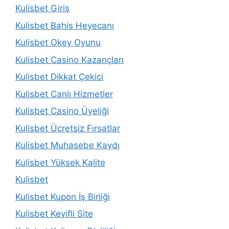
Kulisbet Giriş
Kulisbet Bahis Heyecanı
Kulisbet Okey Oyunu
Kulisbet Casino Kazançları
Kulisbet Dikkat Çekici
Kulisbet Canlı Hizmetler
Kulisbet Casino Üyeliği
Kulisbet Ücretsiz Fırsatlar
Kulisbet Muhasebe Kaydı
Kulisbet Yüksek Kalite
Kulisbet
Kulisbet Kupon İş Birliği
Kulisbet Keyifli Site