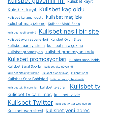
Kulisbet güvenilir mi
kulisbet kayit
Kulisbet kaç oldu
Kulisbet kayıt
kulisbet maç izle
kulisbet kullanıcı dostu
kulisbet maç izleme
Kulisbet Mobil Bahis
Kulisbet nasıl bir site
kulisbet mobil sektörü
kulisbet oyun seçenekleri
Kulisbet Oyun Sitesi
kulisbet para yatirma
kulisbet para çekme
kulisbet promosyon kodu
kulisbet promosyon
Kulisbet promosyonları
kulisbet sanal bahis
Kulisbet Sanal Sporlar
kulisbet site güvenliği
kulisbet sitesi yatırımları
kulisbet slot oyunları
kulisbet spor
Kulisbet Spor Bahisleri
kulisbet spor şubesi nedir
Kulisbet tv
kulisbet telegram
kulisbet teknik sorunlar
kulisbet tv canli maç
kulisbet tv izle
Kulisbet Twitter
kulisbet twitter web üyeleri
kulisbet yeni adres
Kulisbet web sitesi