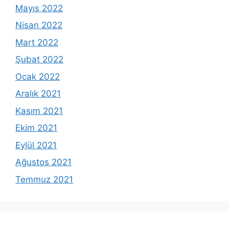
Mayıs 2022
Nisan 2022
Mart 2022
Şubat 2022
Ocak 2022
Aralık 2021
Kasım 2021
Ekim 2021
Eylül 2021
Ağustos 2021
Temmuz 2021