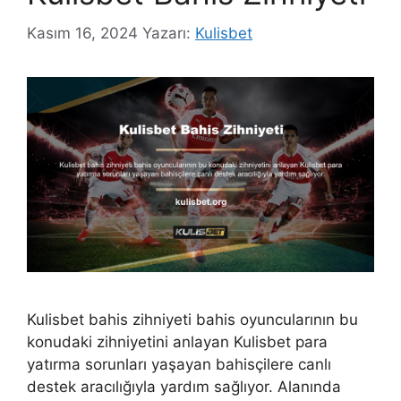
Kasım 16, 2024
Yazarı:
Kulisbet
Kulisbet bahis zihniyeti bahis oyuncularının bu
konudaki zihniyetini anlayan Kulisbet para
yatırma sorunları yaşayan bahisçilere canlı
destek aracılığıyla yardım sağlıyor. Alanında