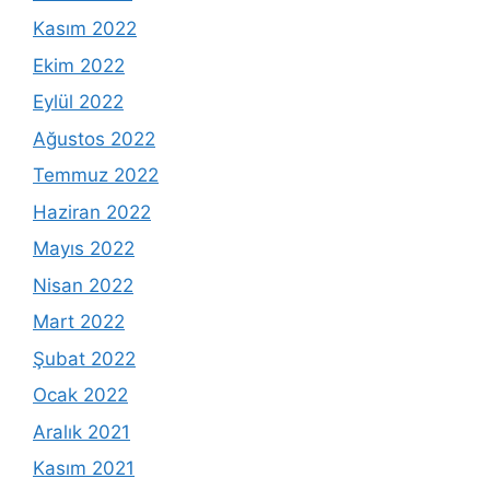
Kasım 2022
Ekim 2022
Eylül 2022
Ağustos 2022
Temmuz 2022
Haziran 2022
Mayıs 2022
Nisan 2022
Mart 2022
Şubat 2022
Ocak 2022
Aralık 2021
Kasım 2021