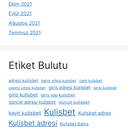
Ekim 2021
Eylül 2021
Ağustos 2021
Temmuz 2021
Etiket Bulutu
adresi kulisbet
bahis sitesi kulisbet
canli kulisbet
giris adresi kulisbet
casino sitesi kulisbet
girisi kulisbet
giris kulisbet
giris yap kulisbet
güncel adresi kulisbet
güncel kulisbet
Kulisbet
kayit kulisbet
Kulisbet adres
Kulisbet adresi
Kulisbet Bahis