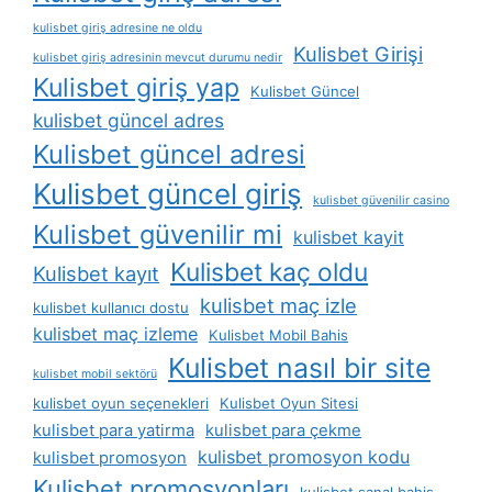
kulisbet giriş adresine ne oldu
Kulisbet Girişi
kulisbet giriş adresinin mevcut durumu nedir
Kulisbet giriş yap
Kulisbet Güncel
kulisbet güncel adres
Kulisbet güncel adresi
Kulisbet güncel giriş
kulisbet güvenilir casino
Kulisbet güvenilir mi
kulisbet kayit
Kulisbet kaç oldu
Kulisbet kayıt
kulisbet maç izle
kulisbet kullanıcı dostu
kulisbet maç izleme
Kulisbet Mobil Bahis
Kulisbet nasıl bir site
kulisbet mobil sektörü
kulisbet oyun seçenekleri
Kulisbet Oyun Sitesi
kulisbet para yatirma
kulisbet para çekme
kulisbet promosyon kodu
kulisbet promosyon
Kulisbet promosyonları