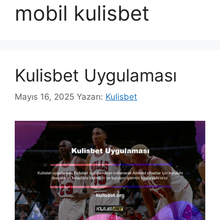
mobil kulisbet
Kulisbet Uygulaması
Mayıs 16, 2025
Yazarı:
Kulisbet