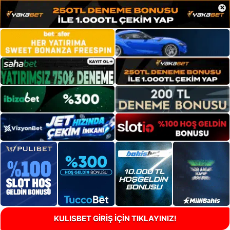
×
KULISBET GİRİŞ İÇİN TIKLAYINIZ!