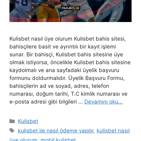
Kulisbet nasıl üye olurum Kulisbet bahis sitesi,
bahisçilere basit ve ayrıntılı bir kayıt işlemi
sunar. Bir bahisçi, Kulisbet bahis sitesine üye
olmak istiyorsa, öncelikle Kulisbet bahis sitesine
kaydolmalı ve ana sayfadaki üyelik başvuru
formunu doldurmalıdır. Üyelik Başvuru Formu,
bahisçilerin ad ve soyad, adres, telefon
numarası, doğum tarihi, T.C kimlik numarası ve
e-posta adresi gibi bilgileri …
Devamını oku…
Kategoriler
Kulisbet
Etiketler
kulisbet i̇le nasıl ödeme yapılır
,
kulisbet nasıl
üye olurum
,
mobil kulisbet