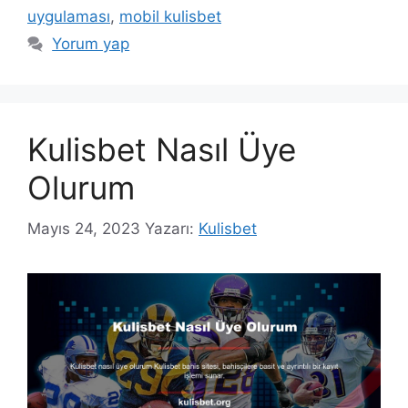
uygulaması
,
mobil kulisbet
Yorum yap
Kulisbet Nasıl Üye
Olurum
Mayıs 24, 2023
Yazarı:
Kulisbet