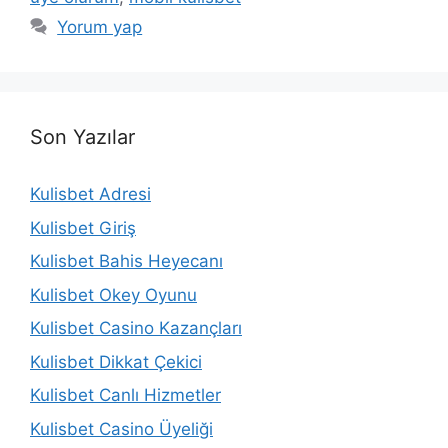
Yorum yap
Son Yazılar
Kulisbet Adresi
Kulisbet Giriş
Kulisbet Bahis Heyecanı
Kulisbet Okey Oyunu
Kulisbet Casino Kazançları
Kulisbet Dikkat Çekici
Kulisbet Canlı Hizmetler
Kulisbet Casino Üyeliği