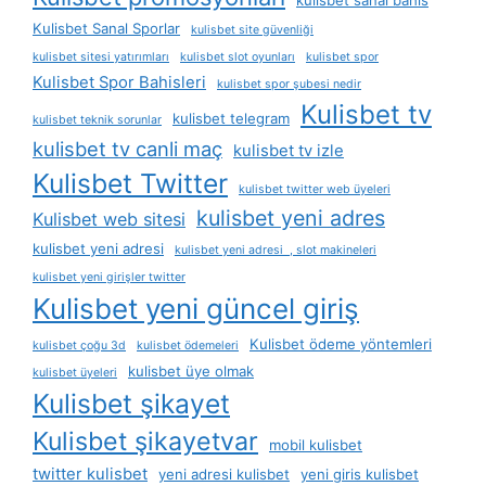
kulisbet sanal bahis
Kulisbet Sanal Sporlar
kulisbet site güvenliği
kulisbet sitesi yatırımları
kulisbet slot oyunları
kulisbet spor
Kulisbet Spor Bahisleri
kulisbet spor şubesi nedir
Kulisbet tv
kulisbet telegram
kulisbet teknik sorunlar
kulisbet tv canli maç
kulisbet tv izle
Kulisbet Twitter
kulisbet twitter web üyeleri
kulisbet yeni adres
Kulisbet web sitesi
kulisbet yeni adresi
kulisbet yeni adresi , slot makineleri
kulisbet yeni girişler twitter
Kulisbet yeni güncel giriş
Kulisbet ödeme yöntemleri
kulisbet çoğu 3d
kulisbet ödemeleri
kulisbet üye olmak
kulisbet üyeleri
Kulisbet şikayet
Kulisbet şikayetvar
mobil kulisbet
twitter kulisbet
yeni adresi kulisbet
yeni giris kulisbet