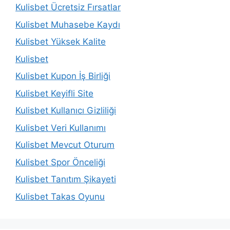
Kulisbet Ücretsiz Fırsatlar
Kulisbet Muhasebe Kaydı
Kulisbet Yüksek Kalite
Kulisbet
Kulisbet Kupon İş Birliği
Kulisbet Keyifli Site
Kulisbet Kullanıcı Gizliliği
Kulisbet Veri Kullanımı
Kulisbet Mevcut Oturum
Kulisbet Spor Önceliği
Kulisbet Tanıtım Şikayeti
Kulisbet Takas Oyunu