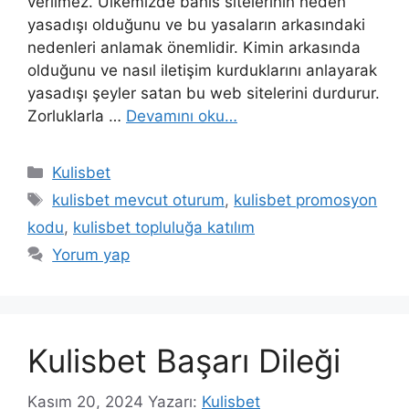
verilmez. Ülkemizde bahis sitelerinin neden
yasadışı olduğunu ve bu yasaların arkasındaki
nedenleri anlamak önemlidir. Kimin arkasında
olduğunu ve nasıl iletişim kurduklarını anlayarak
yasadışı şeyler satan bu web sitelerini durdurur.
Zorluklarla …
Devamını oku…
Kategoriler
Kulisbet
Etiketler
kulisbet mevcut oturum
,
kulisbet promosyon
kodu
,
kulisbet topluluğa katılım
Yorum yap
Kulisbet Başarı Dileği
Kasım 20, 2024
Yazarı:
Kulisbet