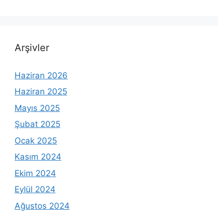
Arşivler
Haziran 2026
Haziran 2025
Mayıs 2025
Şubat 2025
Ocak 2025
Kasım 2024
Ekim 2024
Eylül 2024
Ağustos 2024