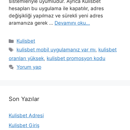
sistemleriyle uyumludur. Ayrıca Kulisbet
hesapları bu uygulama ile kapatılır, adres
değişikliği yapılmaz ve sürekli yeni adres
aramanıza gerek …
Devamını oku…
Kategoriler
Kulisbet
Etiketler
kulisbet mobil uygulamanız var mı
,
kulisbet
oranları yüksek
,
kulisbet promosyon kodu
Yorum yap
Son Yazılar
Kulisbet Adresi
Kulisbet Giriş