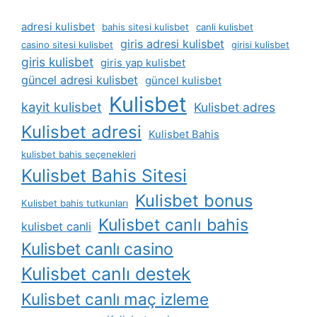
adresi kulisbet
bahis sitesi kulisbet
canli kulisbet
giris adresi kulisbet
casino sitesi kulisbet
girisi kulisbet
giris kulisbet
giris yap kulisbet
güncel adresi kulisbet
güncel kulisbet
Kulisbet
kayit kulisbet
Kulisbet adres
Kulisbet adresi
Kulisbet Bahis
kulisbet bahis seçenekleri
Kulisbet Bahis Sitesi
Kulisbet bonus
Kulisbet bahis tutkunları
Kulisbet canlı bahis
kulisbet canli
Kulisbet canlı casino
Kulisbet canlı destek
Kulisbet canlı maç izleme