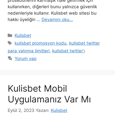
prosedürlerini karmaşık hale getirmek için
kullanırken, diğerleri bunu yalnızca güvenlik
nedenleriyle kullanır. Kulisbet web sitesi bu
hakkı üyeliğin …
Devamını oku…
Kategoriler
Kulisbet
Etiketler
kulisbet promosyon kodu
,
kulisbet twitter
para yatırma limitleri
,
kulisbet twitter'ı
Yorum yap
Kulisbet Mobil
Uygulamanız Var Mı
Eylül 2, 2023
Yazarı:
Kulisbet