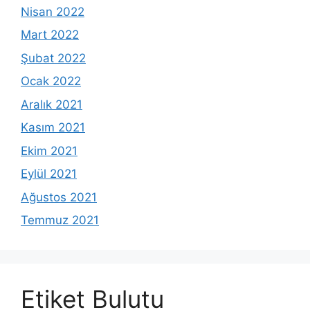
Nisan 2022
Mart 2022
Şubat 2022
Ocak 2022
Aralık 2021
Kasım 2021
Ekim 2021
Eylül 2021
Ağustos 2021
Temmuz 2021
Etiket Bulutu