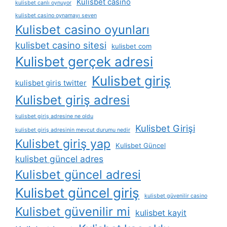
Kulisbet casino
kulisbet canlı oynuyor
kulisbet casino oynamayı seven
Kulisbet casino oyunları
kulisbet casino sitesi
kulisbet com
Kulisbet gerçek adresi
Kulisbet giriş
kulisbet giris twitter
Kulisbet giriş adresi
kulisbet giriş adresine ne oldu
Kulisbet Girişi
kulisbet giriş adresinin mevcut durumu nedir
Kulisbet giriş yap
Kulisbet Güncel
kulisbet güncel adres
Kulisbet güncel adresi
Kulisbet güncel giriş
kulisbet güvenilir casino
Kulisbet güvenilir mi
kulisbet kayit