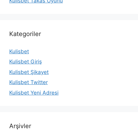
Kulisbet Takas Oyunu
Kategoriler
Kulisbet
Kulisbet Giriş
Kulisbet Şikayet
Kulisbet Twitter
Kulisbet Yeni Adresi
Arşivler