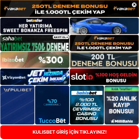
×
KULISBET GİRİŞ İÇİN TIKLAYINIZ!