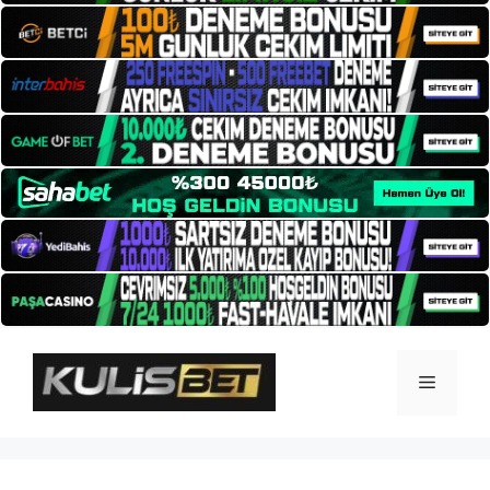
İçeriğe
atla
Menü