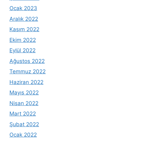
Ocak 2023
Aralık 2022
Kasım 2022
Ekim 2022
Eylül 2022
Ağustos 2022
Temmuz 2022
Haziran 2022
Mayıs 2022
Nisan 2022
Mart 2022
Şubat 2022
Ocak 2022