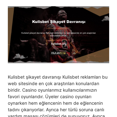
Kulisbet şikayet davranışı Kulisbet reklamları bu
web sitesinde en çok araştırılan konulardan
biridir. Casino oyunlarımız kullanıcılarımızın
favori oyunlarıdır. Üyeler casino oyunları
oynarken hem eğlencenin hem de eğlencenin
tadını çıkarıyorlar. Ayrıca her türlü soruna canlı
yardım masası çözümleri de sunuyoruz. Ayrıca