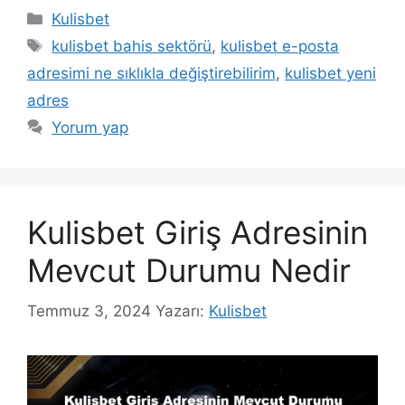
Kategoriler
Kulisbet
Etiketler
kulisbet bahis sektörü
,
kulisbet e-posta
adresimi ne sıklıkla değiştirebilirim
,
kulisbet yeni
adres
Yorum yap
Kulisbet Giriş Adresinin
Mevcut Durumu Nedir
Temmuz 3, 2024
Yazarı:
Kulisbet