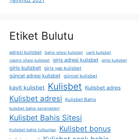
Temmuz 2021
Etiket Bulutu
adresi kulisbet
bahis sitesi kulisbet
canli kulisbet
giris adresi kulisbet
casino sitesi kulisbet
girisi kulisbet
giris kulisbet
giris yap kulisbet
güncel adresi kulisbet
güncel kulisbet
Kulisbet
kayit kulisbet
Kulisbet adres
Kulisbet adresi
Kulisbet Bahis
kulisbet bahis seçenekleri
Kulisbet Bahis Sitesi
Kulisbet bonus
Kulisbet bahis tutkunları