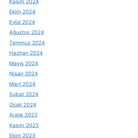
Kasım 2024
Ekim 2024
Eylül 2024
Ağustos 2024
Temmuz 2024
Haziran 2024
Mayıs 2024
Nisan 2024
Mart 2024
Şubat 2024
Ocak 2024
Aralık 2023
Kasım 2023
Ekim 2023