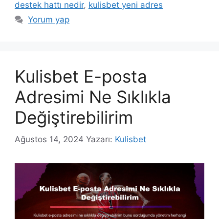
destek hattı nedir
,
kulisbet yeni adres
Yorum yap
Kulisbet E-posta
Adresimi Ne Sıklıkla
Değiştirebilirim
Ağustos 14, 2024
Yazarı:
Kulisbet