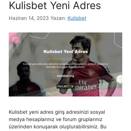
Kulisbet Yeni Adres
Haziran 14, 2023
Yazarı:
Kulisbet
Kulisbet yeni adres giriş adresinizi sosyal
medya hesaplarınız ve forum gruplarınız
üzerinden konuşarak oluşturabilirsiniz. Bu