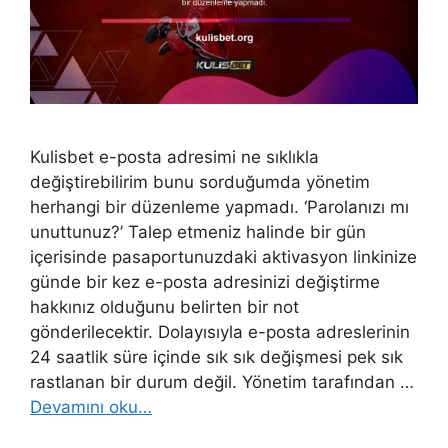
Kulisbet e-posta adresimi ne sıklıkla
değiştirebilirim bunu sorduğumda yönetim
herhangi bir düzenleme yapmadı. ‘Parolanızı mı
unuttunuz?’ Talep etmeniz halinde bir gün
içerisinde pasaportunuzdaki aktivasyon linkinize
günde bir kez e-posta adresinizi değiştirme
hakkınız olduğunu belirten bir not
gönderilecektir. Dolayısıyla e-posta adreslerinin
24 saatlik süre içinde sık sık değişmesi pek sık
rastlanan bir durum değil. Yönetim tarafından …
Devamını oku…