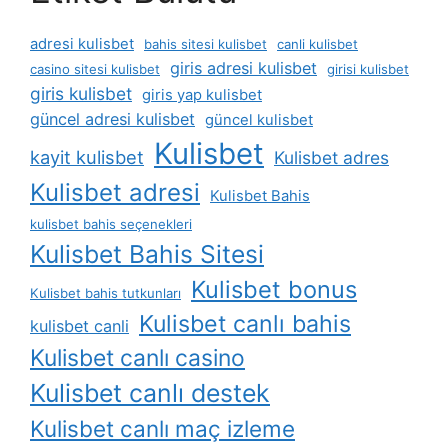
adresi kulisbet
bahis sitesi kulisbet
canli kulisbet
giris adresi kulisbet
casino sitesi kulisbet
girisi kulisbet
giris kulisbet
giris yap kulisbet
güncel adresi kulisbet
güncel kulisbet
Kulisbet
kayit kulisbet
Kulisbet adres
Kulisbet adresi
Kulisbet Bahis
kulisbet bahis seçenekleri
Kulisbet Bahis Sitesi
Kulisbet bonus
Kulisbet bahis tutkunları
Kulisbet canlı bahis
kulisbet canli
Kulisbet canlı casino
Kulisbet canlı destek
Kulisbet canlı maç izleme