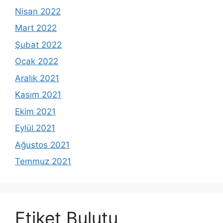
Nisan 2022
Mart 2022
Şubat 2022
Ocak 2022
Aralık 2021
Kasım 2021
Ekim 2021
Eylül 2021
Ağustos 2021
Temmuz 2021
Etiket Bulutu