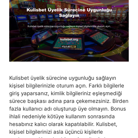
Kulisbet üyelik sürecine uygunluğu sağlayın
kişisel bilgilerinizle oturum açın. Farklı bilgilerle
giriş yaparsanız, kimlik bilgileriniz eşleşmediği
sürece başkası adına para çekemezsiniz. Birden
fazla kullanıcı adı oluşturup üye olmayın. Bonus
ihlali nedeniyle kötüye kullanım sonrasında
hesabınız kalıcı olarak kapatılabilir. Kulisbet,
kişisel bilgilerinizi asla üçüncü kişilerle