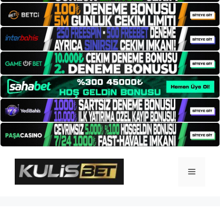
İçeriğe
atla
Menü