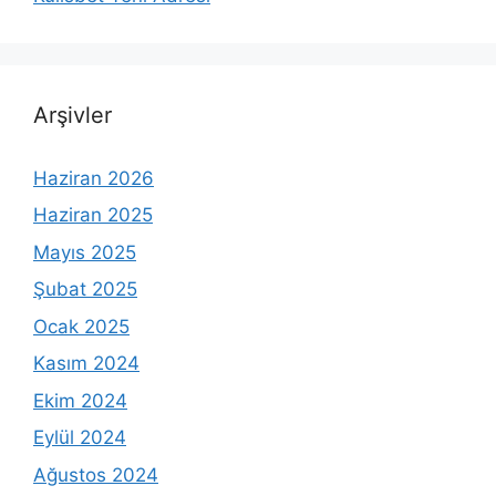
Arşivler
Haziran 2026
Haziran 2025
Mayıs 2025
Şubat 2025
Ocak 2025
Kasım 2024
Ekim 2024
Eylül 2024
Ağustos 2024