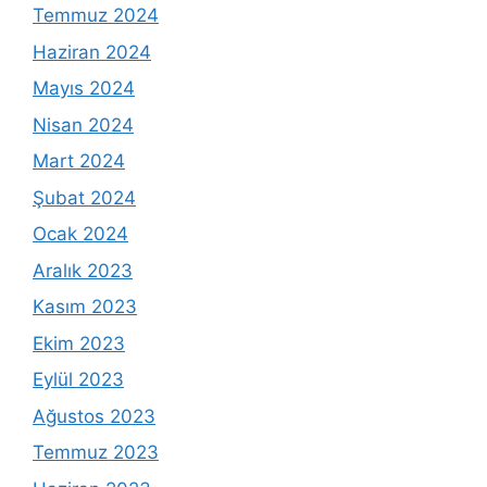
Temmuz 2024
Haziran 2024
Mayıs 2024
Nisan 2024
Mart 2024
Şubat 2024
Ocak 2024
Aralık 2023
Kasım 2023
Ekim 2023
Eylül 2023
Ağustos 2023
Temmuz 2023