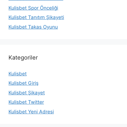
Kulisbet Spor Önceliği
Kulisbet Tanıtım Şikayeti
Kulisbet Takas Oyunu
Kategoriler
Kulisbet
Kulisbet Giriş
Kulisbet Şikayet
Kulisbet Twitter
Kulisbet Yeni Adresi