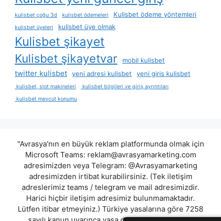
Kulisbet ödeme yöntemleri
kulisbet çoğu 3d
kulisbet ödemeleri
kulisbet üye olmak
kulisbet üyeleri
Kulisbet şikayet
Kulisbet şikayetvar
mobil kulisbet
twitter kulisbet
yeni adresi kulisbet
yeni giris kulisbet
kulisbet, slot makineleri
kulisbet bilgileri ve giriş ayrıntıları
kulisbet mevcut konumu
"Avrasya'nın en büyük reklam platformunda olmak için
Microsoft Teams:
reklam@avrasyamarketing.com
adresimizden veya Telegram: @Avrasyamarketing
adresimizden irtibat kurabilirsiniz. (Tek iletişim
adreslerimiz teams / telegram ve mail adresimizdir.
Harici hiçbir iletişim adresimiz bulunmamaktadır.
Lütfen itibar etmeyiniz.) Türkiye yasalarına göre 7258
sayılı kanun uyarınca yasa dışı bahis oynamanın