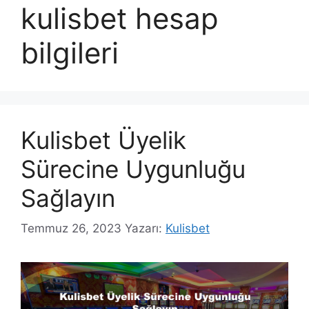
kulisbet hesap
bilgileri
Kulisbet Üyelik
Sürecine Uygunluğu
Sağlayın
Temmuz 26, 2023
Yazarı:
Kulisbet