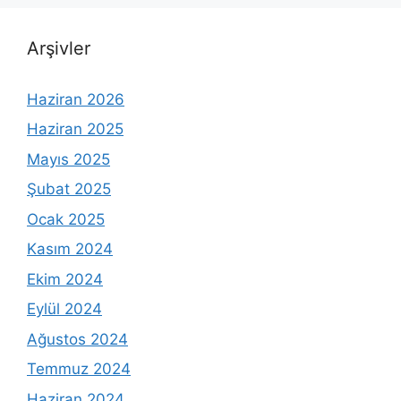
Arşivler
Haziran 2026
Haziran 2025
Mayıs 2025
Şubat 2025
Ocak 2025
Kasım 2024
Ekim 2024
Eylül 2024
Ağustos 2024
Temmuz 2024
Haziran 2024