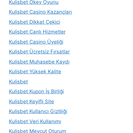
Kulisbet Okey Oyunu
Kulisbet Casino Kazançları
Kulisbet Dikkat Çekici
Kulisbet Canlı Hizmetler
Kulisbet Casino Üyeliği
Kulisbet Ücretsiz Fırsatlar
Kulisbet Muhasebe Kaydı
Kulisbet Yüksek Kalite
Kulisbet
Kulisbet Kupon İş Birliği
Kulisbet Keyifli Site
Kulisbet Kullanıcı Gizliliği
Kulisbet Veri Kullanımı
Kulisbet Mevcut Oturum