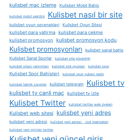
kulisbet maç izleme
Kulisbet Mobil Bahis
Kulisbet nasıl bir site
kulisbet mobil sektörü
kulisbet oyun seçenekleri
Kulisbet Oyun Sitesi
kulisbet para yatirma
kulisbet para çekme
kulisbet promosyon kodu
kulisbet promosyon
Kulisbet promosyonları
kulisbet sanal bahis
Kulisbet Sanal Sporlar
kulisbet site güvenliği
kulisbet sitesi yatırımları
kulisbet slot oyunları
kulisbet spor
Kulisbet Spor Bahisleri
kulisbet spor şubesi nedir
Kulisbet tv
kulisbet telegram
kulisbet teknik sorunlar
kulisbet tv canli maç
kulisbet tv izle
Kulisbet Twitter
kulisbet twitter web üyeleri
kulisbet yeni adres
Kulisbet web sitesi
kulisbet yeni adresi
kulisbet yeni adresi , slot makineleri
kulisbet yeni girişler twitter
Kulisbet yeni güncel giriş