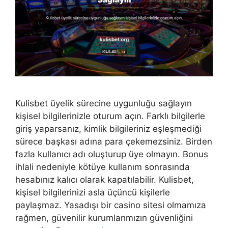
Kulisbet üyelik sürecine uygunluğu sağlayın
kişisel bilgilerinizle oturum açın. Farklı bilgilerle
giriş yaparsanız, kimlik bilgileriniz eşleşmediği
sürece başkası adına para çekemezsiniz. Birden
fazla kullanıcı adı oluşturup üye olmayın. Bonus
ihlali nedeniyle kötüye kullanım sonrasında
hesabınız kalıcı olarak kapatılabilir. Kulisbet,
kişisel bilgilerinizi asla üçüncü kişilerle
paylaşmaz. Yasadışı bir casino sitesi olmamıza
rağmen, güvenilir kurumlarımızın güvenliğini