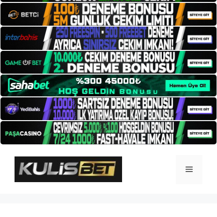
İçeriğe
atla
Menü