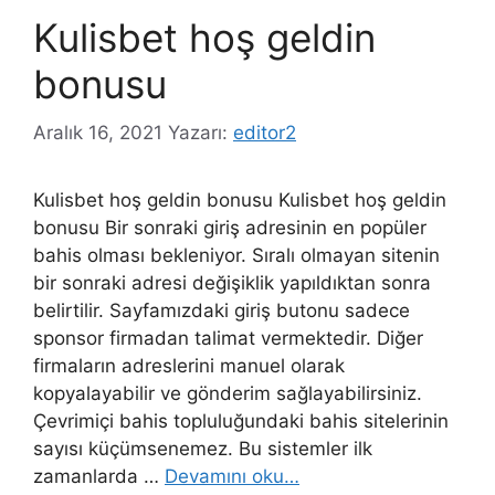
Kulisbet hoş geldin
bonusu
Aralık 16, 2021
Yazarı:
editor2
Kulisbet hoş geldin bonusu Kulisbet hoş geldin
bonusu Bir sonraki giriş adresinin en popüler
bahis olması bekleniyor. Sıralı olmayan sitenin
bir sonraki adresi değişiklik yapıldıktan sonra
belirtilir. Sayfamızdaki giriş butonu sadece
sponsor firmadan talimat vermektedir. Diğer
firmaların adreslerini manuel olarak
kopyalayabilir ve gönderim sağlayabilirsiniz.
Çevrimiçi bahis topluluğundaki bahis sitelerinin
sayısı küçümsenemez. Bu sistemler ilk
zamanlarda …
Devamını oku…