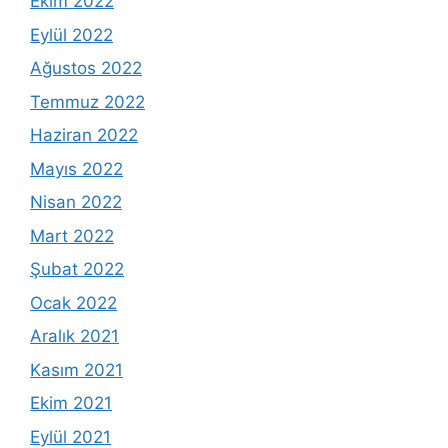
Ekim 2022
Eylül 2022
Ağustos 2022
Temmuz 2022
Haziran 2022
Mayıs 2022
Nisan 2022
Mart 2022
Şubat 2022
Ocak 2022
Aralık 2021
Kasım 2021
Ekim 2021
Eylül 2021