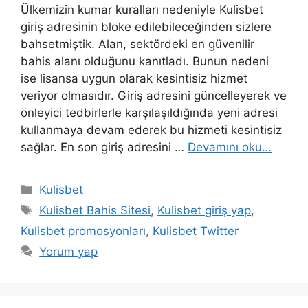
Ülkemizin kumar kuralları nedeniyle Kulisbet
giriş adresinin bloke edilebileceğinden sizlere
bahsetmiştik. Alan, sektördeki en güvenilir
bahis alanı olduğunu kanıtladı. Bunun nedeni
ise lisansa uygun olarak kesintisiz hizmet
veriyor olmasıdır. Giriş adresini güncelleyerek ve
önleyici tedbirlerle karşılaşıldığında yeni adresi
kullanmaya devam ederek bu hizmeti kesintisiz
sağlar. En son giriş adresini …
Devamını oku…
Kategoriler
Kulisbet
Etiketler
Kulisbet Bahis Sitesi
,
Kulisbet giriş yap
,
Kulisbet promosyonları
,
Kulisbet Twitter
Yorum yap