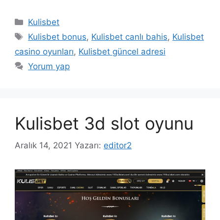
Kategoriler
Kulisbet
Etiketler
Kulisbet bonus
,
Kulisbet canlı bahis
,
Kulisbet
casino oyunları
,
Kulisbet güncel adresi
Yorum yap
Kulisbet 3d slot oyunu
Aralık 14, 2021
Yazarı:
editor2