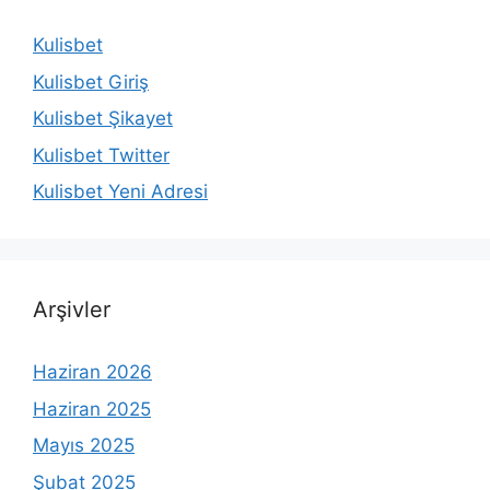
Kulisbet
Kulisbet Giriş
Kulisbet Şikayet
Kulisbet Twitter
Kulisbet Yeni Adresi
Arşivler
Haziran 2026
Haziran 2025
Mayıs 2025
Şubat 2025