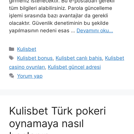
girmeniz istenecektir. Bu e-postadan gerekli
tüm bilgileri alabilirsiniz. Parola güncelleme
işlemi sırasında bazı avantajlar da gerekli
olacaktır. Güvenlik denetiminin bu şekilde
yapılmasının nedeni esas …
Devamını oku…
Kategoriler
Kulisbet
Etiketler
Kulisbet bonus
,
Kulisbet canlı bahis
,
Kulisbet
casino oyunları
,
Kulisbet güncel adresi
Yorum yap
Kulisbet Türk pokeri
oynamaya nasıl