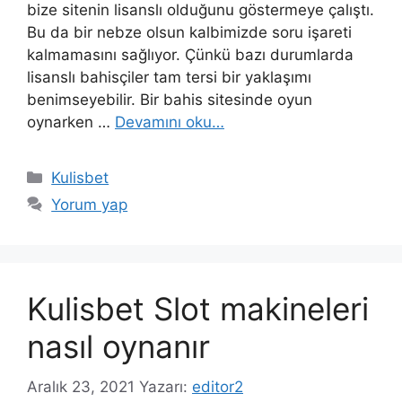
bize sitenin lisanslı olduğunu göstermeye çalıştı.
Bu da bir nebze olsun kalbimizde soru işareti
kalmamasını sağlıyor. Çünkü bazı durumlarda
lisanslı bahisçiler tam tersi bir yaklaşımı
benimseyebilir. Bir bahis sitesinde oyun
oynarken …
Devamını oku…
Kategoriler
Kulisbet
Yorum yap
Kulisbet Slot makineleri
nasıl oynanır
Aralık 23, 2021
Yazarı:
editor2