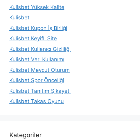
Kulisbet Yüksek Kalite
Kulisbet
Kulisbet Kupon İş Birliği
Kulisbet Keyifli Site
Kulisbet Kullanıcı Gizliliği
Kulisbet Veri Kullanımı
Kulisbet Mevcut Oturum
Kulisbet Spor Önceliği
Kulisbet Tanıtım Şikayeti
Kulisbet Takas Oyunu
Kategoriler