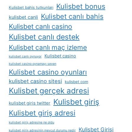
Kulisbet bonus
Kulisbet bahis tutkunları
Kulisbet canlı bahis
kulisbet canli
Kulisbet canlı casino
Kulisbet canlı destek
Kulisbet canlı maç izleme
Kulisbet casino
kulisbet canlı oynuyor
kulisbet casino oynamayı seven
Kulisbet casino oyunları
kulisbet casino sitesi
kulisbet com
Kulisbet gerçek adresi
Kulisbet giriş
kulisbet giris twitter
Kulisbet giriş adresi
kulisbet giriş adresine ne oldu
Kulisbet Girişi
kulisbet giriş adresinin mevcut durumu nedir