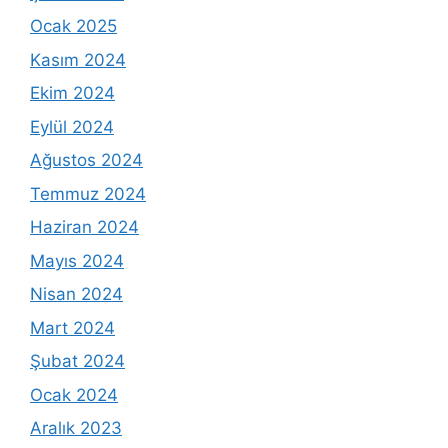
Ocak 2025
Kasım 2024
Ekim 2024
Eylül 2024
Ağustos 2024
Temmuz 2024
Haziran 2024
Mayıs 2024
Nisan 2024
Mart 2024
Şubat 2024
Ocak 2024
Aralık 2023