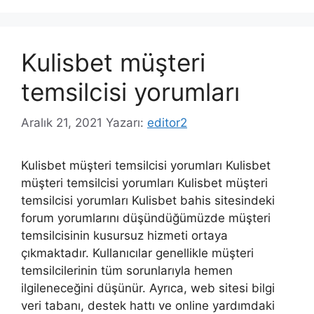
Kulisbet müşteri
temsilcisi yorumları
Aralık 21, 2021
Yazarı:
editor2
Kulisbet müşteri temsilcisi yorumları Kulisbet
müşteri temsilcisi yorumları Kulisbet müşteri
temsilcisi yorumları Kulisbet bahis sitesindeki
forum yorumlarını düşündüğümüzde müşteri
temsilcisinin kusursuz hizmeti ortaya
çıkmaktadır. Kullanıcılar genellikle müşteri
temsilcilerinin tüm sorunlarıyla hemen
ilgileneceğini düşünür. Ayrıca, web sitesi bilgi
veri tabanı, destek hattı ve online yardımdaki