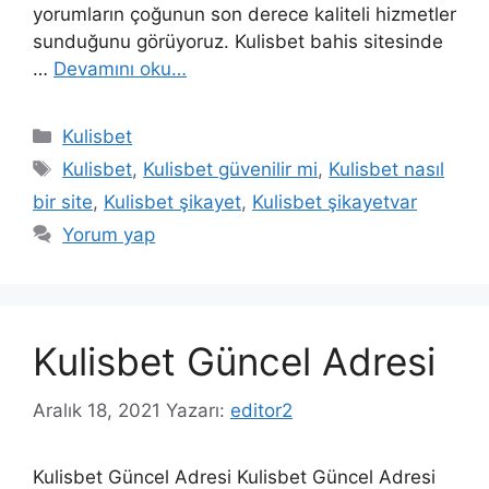
yorumların çoğunun son derece kaliteli hizmetler
sunduğunu görüyoruz. Kulisbet bahis sitesinde
…
Devamını oku…
Kategoriler
Kulisbet
Etiketler
Kulisbet
,
Kulisbet güvenilir mi
,
Kulisbet nasıl
bir site
,
Kulisbet şikayet
,
Kulisbet şikayetvar
Yorum yap
Kulisbet Güncel Adresi
Aralık 18, 2021
Yazarı:
editor2
Kulisbet Güncel Adresi Kulisbet Güncel Adresi