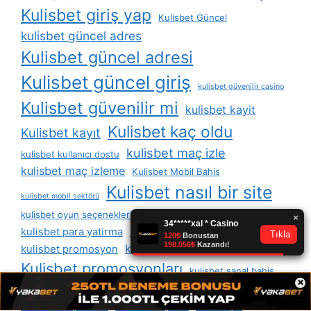
Kulisbet giriş yap
Kulisbet Güncel
kulisbet güncel adres
Kulisbet güncel adresi
Kulisbet güncel giriş
kulisbet güvenilir casino
Kulisbet güvenilir mi
kulisbet kayit
Kulisbet kaç oldu
Kulisbet kayıt
kulisbet maç izle
kulisbet kullanıcı dostu
kulisbet maç izleme
Kulisbet Mobil Bahis
Kulisbet nasıl bir site
kulisbet mobil sektörü
kulisbet oyun seçenekleri
Kulisbet Oyun Sitesi
kulisbet para yatirma
kulisbet para çekme
kulisbet promosyon kodu
kulisbet promosyon
Kulisbet promosyonları
kulisbet sanal bahis
×
Kulisbet Sanal Sporlar
kulisbet site güvenliği
kulisbet sitesi yatırımları
kulisbet slot oyunları
kulisbet spor