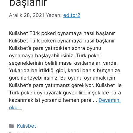
başlanır
Aralık 28, 2021
Yazarı:
editor2
Kulisbet Türk pokeri oynamaya nasıl başlanır
Kulisbet Türk pokeri oynamaya nasıl başlanır
Kulisbet’e para yatırdıktan sonra oyunu
oynamaya başlayabilirsiniz. Türk poker
seçeneklerinin belirli masa kısıtlamaları vardır.
Yukarıda belirtildiği gibi, kendi bahis bütçenize
göre ilerleyebilirsiniz. Bu oyunu oynamak için
Kulisbet’e para yatırmanız gerekiyor. Kulisbet ile
Türk pokeri oynayarak güvenilir bir şekilde para
kazanmak istiyorsanız hemen para …
Devamını
oku…
Kategoriler
Kulisbet