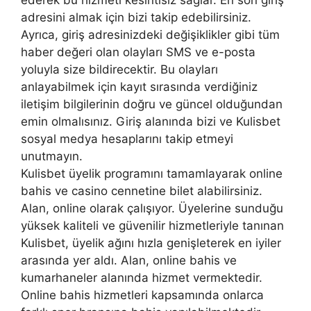
ederek bu hizmeti kesintisiz sağlar. En son giriş
adresini almak için bizi takip edebilirsiniz.
Ayrıca, giriş adresinizdeki değişiklikler gibi tüm
haber değeri olan olayları SMS ve e-posta
yoluyla size bildirecektir. Bu olayları
anlayabilmek için kayıt sırasında verdiğiniz
iletişim bilgilerinin doğru ve güncel olduğundan
emin olmalısınız. Giriş alanında bizi ve Kulisbet
sosyal medya hesaplarını takip etmeyi
unutmayın.
Kulisbet üyelik programını tamamlayarak online
bahis ve casino cennetine bilet alabilirsiniz.
Alan, online olarak çalışıyor. Üyelerine sunduğu
yüksek kaliteli ve güvenilir hizmetleriyle tanınan
Kulisbet, üyelik ağını hızla genişleterek en iyiler
arasında yer aldı. Alan, online bahis ve
kumarhaneler alanında hizmet vermektedir.
Online bahis hizmetleri kapsamında onlarca