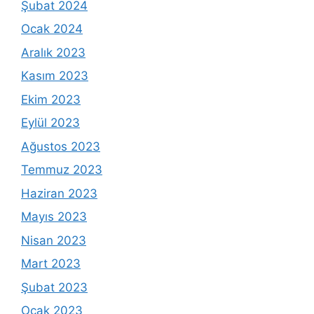
Şubat 2024
Ocak 2024
Aralık 2023
Kasım 2023
Ekim 2023
Eylül 2023
Ağustos 2023
Temmuz 2023
Haziran 2023
Mayıs 2023
Nisan 2023
Mart 2023
Şubat 2023
Ocak 2023