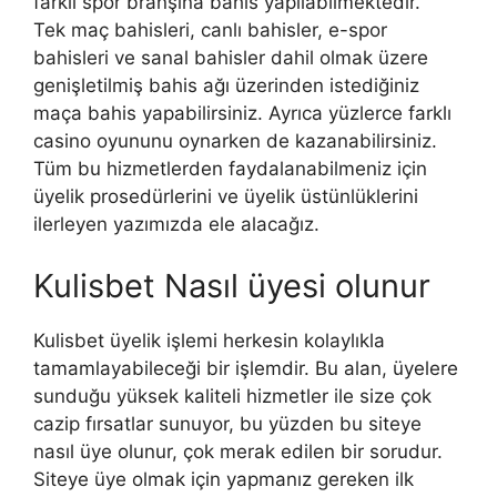
farklı spor branşına bahis yapılabilmektedir.
Tek maç bahisleri, canlı bahisler, e-spor
bahisleri ve sanal bahisler dahil olmak üzere
genişletilmiş bahis ağı üzerinden istediğiniz
maça bahis yapabilirsiniz. Ayrıca yüzlerce farklı
casino oyununu oynarken de kazanabilirsiniz.
Tüm bu hizmetlerden faydalanabilmeniz için
üyelik prosedürlerini ve üyelik üstünlüklerini
ilerleyen yazımızda ele alacağız.
Kulisbet Nasıl üyesi olunur
Kulisbet üyelik işlemi herkesin kolaylıkla
tamamlayabileceği bir işlemdir. Bu alan, üyelere
sunduğu yüksek kaliteli hizmetler ile size çok
cazip fırsatlar sunuyor, bu yüzden bu siteye
nasıl üye olunur, çok merak edilen bir sorudur.
Siteye üye olmak için yapmanız gereken ilk