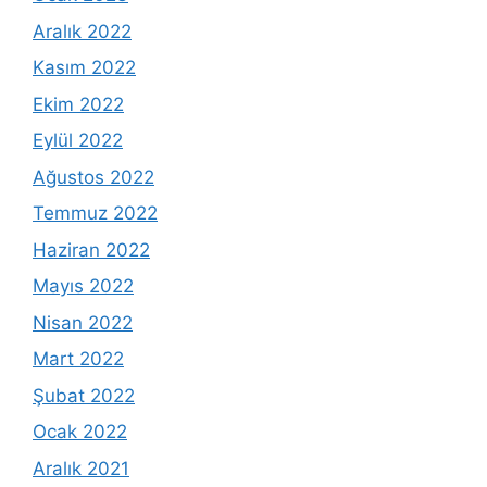
Aralık 2022
Kasım 2022
Ekim 2022
Eylül 2022
Ağustos 2022
Temmuz 2022
Haziran 2022
Mayıs 2022
Nisan 2022
Mart 2022
Şubat 2022
Ocak 2022
Aralık 2021