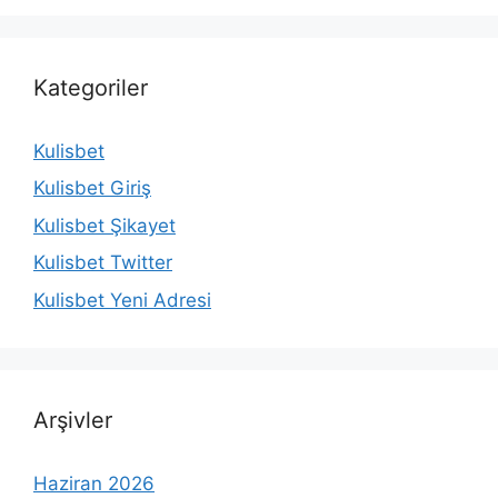
Kategoriler
Kulisbet
Kulisbet Giriş
Kulisbet Şikayet
Kulisbet Twitter
Kulisbet Yeni Adresi
Arşivler
Haziran 2026