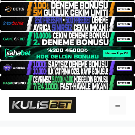
İçeriğe
atla
Menü