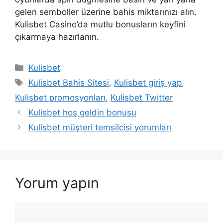
gelen semboller üzerine bahis miktarınızı alın.
Kulisbet Casino’da mutlu bonusların keyfini
çıkarmaya hazırlanın.
Kategoriler
Kulisbet
Etiketler
Kulisbet Bahis Sitesi
,
Kulisbet giriş yap
,
Kulisbet promosyonları
,
Kulisbet Twitter
Kulisbet hoş geldin bonusu
Kulisbet müşteri temsilcisi yorumları
Yorum yapın
Yorum