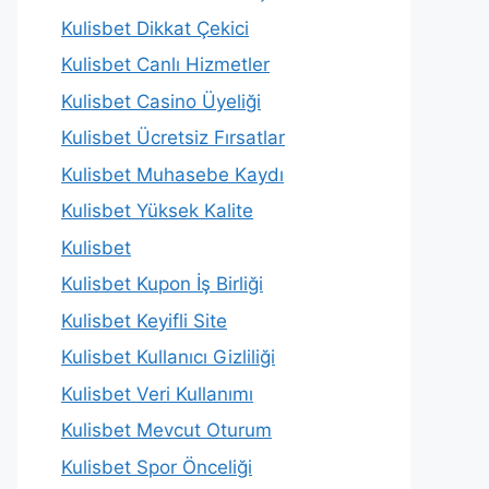
Kulisbet Dikkat Çekici
Kulisbet Canlı Hizmetler
Kulisbet Casino Üyeliği
Kulisbet Ücretsiz Fırsatlar
Kulisbet Muhasebe Kaydı
Kulisbet Yüksek Kalite
Kulisbet
Kulisbet Kupon İş Birliği
Kulisbet Keyifli Site
Kulisbet Kullanıcı Gizliliği
Kulisbet Veri Kullanımı
Kulisbet Mevcut Oturum
Kulisbet Spor Önceliği