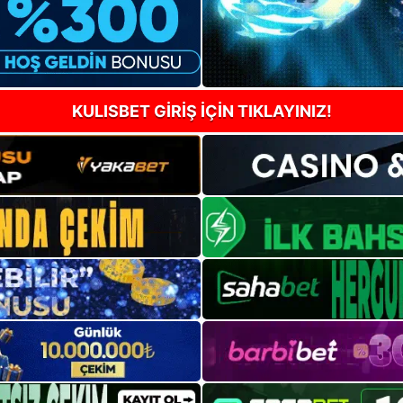
KULISBET GİRİŞ İÇİN TIKLAYINIZ!