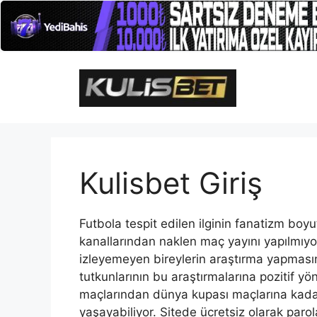
İçeriğe
atla
Kulisbet Giriş
Futbola tespit edilen ilginin fanatizm bo
kanallarından naklen maç yayını yapılmıyo
izleyemeyen bireylerin araştırma yapması
tutkunlarının bu araştırmalarına pozitif yön
maçlarından dünya kupası maçlarına kadar
yaşayabiliyor. Sitede ücretsiz olarak paro