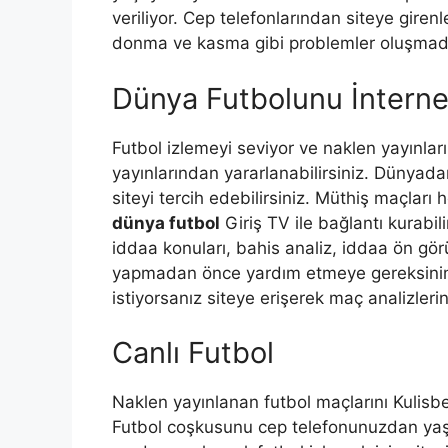
veriliyor. Cep telefonlarından siteye giren
donma ve kasma gibi problemler oluşmadan
Dünya Futbolunu İnterne
Futbol izlemeyi seviyor ve naklen yayınları
yayınlarından yararlanabilirsiniz. Dünyada
siteyi tercih edebilirsiniz. Müthiş maçlar
dünya futbol
Giriş TV ile bağlantı kurabili
iddaa konuları, bahis analiz, iddaa ön görü
yapmadan önce yardım etmeye gereksinim
istiyorsanız siteye erişerek maç analizlerine
Canlı Futbol
Naklen yayınlanan futbol maçlarını Kulisbe
Futbol coşkusunu cep telefonunuzdan yaş