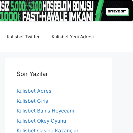
Kulisbet Twitter
Kulisbet Yeni Adresi
Son Yazılar
Kulisbet Adresi
Kulisbet Giriş
Kulisbet Bahis Heyecanı
Kulisbet Okey Oyunu
Kulisbet Casino Kazançları