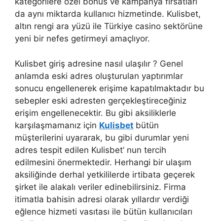
kategorilere özel bonus ve kampanya fırsatları
da aynı miktarda kullanıcı hizmetinde. Kulisbet,
altın rengi ara yüzü ile Türkiye casino sektörüne
yeni bir nefes getirmeyi amaçlıyor.
Kulisbet giriş adresine nasıl ulaşılır ? Genel
anlamda eski adres oluşturulan yaptırımlar
sonucu engellenerek erişime kapatılmaktadır bu
sebepler eski adresten gerçekleştireceğiniz
erişim engellenecektir. Bu gibi aksiliklerle
karşılaşmamanız için
Kulisbet
bütün
müşterilerini uyararak, bu gibi durumlar yeni
adres tespit edilen Kulisbet’ nun tercih
edilmesini önermektedir. Herhangi bir ulaşım
aksiliğinde derhal yetkililerde irtibata geçerek
şirket ile alakalı veriler edinebilirsiniz. Firma
itimatla bahisin adresi olarak yıllardır verdiği
eğlence hizmeti vasıtası ile bütün kullanıcıları