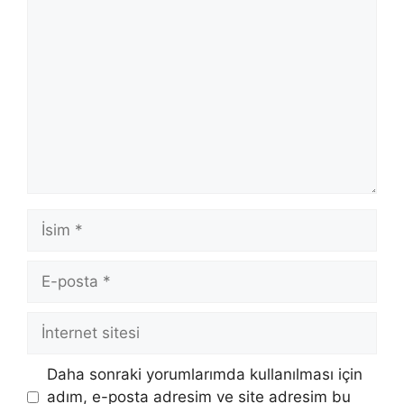
Yorum
İsim
E-
posta
İnternet
sitesi
Daha sonraki yorumlarımda kullanılması için
adım, e-posta adresim ve site adresim bu