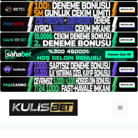
İçeriğe
atla
Menü