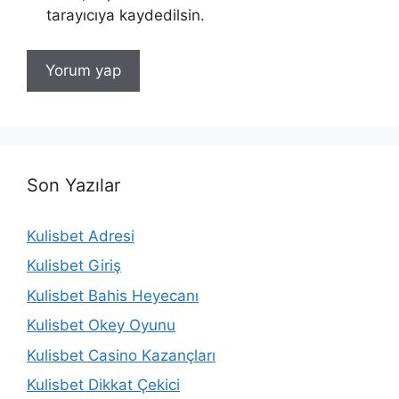
tarayıcıya kaydedilsin.
Son Yazılar
Kulisbet Adresi
Kulisbet Giriş
Kulisbet Bahis Heyecanı
Kulisbet Okey Oyunu
Kulisbet Casino Kazançları
Kulisbet Dikkat Çekici