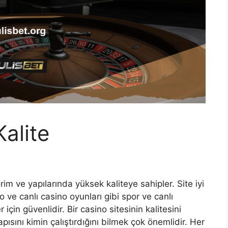
alite
im ve yapılarında yüksek kaliteye sahipler. Site iyi
 ve canlı casino oyunları gibi spor ve canlı
çin güvenlidir. Bir casino sitesinin kalitesini
ısını kimin çalıştırdığını bilmek çok önemlidir. Her