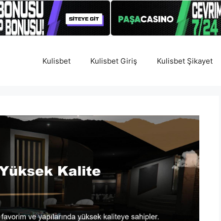
Kulisbet
Kulisbet Giriş
Kulisbet Şikayet