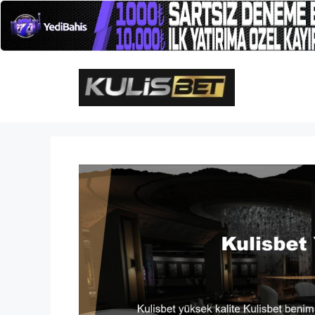
İçeriğe
atla