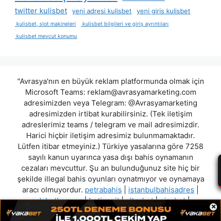
twitter kulisbet
yeni adresi kulisbet
yeni giris kulisbet
kulisbet, slot makineleri
kulisbet bilgileri ve giriş ayrıntıları
kulisbet mevcut konumu
"Avrasya'nın en büyük reklam platformunda olmak için
Microsoft Teams:
reklam@avrasyamarketing.com
adresimizden veya Telegram: @Avrasyamarketing
adresimizden irtibat kurabilirsiniz. (Tek iletişim
adreslerimiz teams / telegram ve mail adresimizdir.
Harici hiçbir iletişim adresimiz bulunmamaktadır.
Lütfen itibar etmeyiniz.) Türkiye yasalarına göre 7258
sayılı kanun uyarınca yasa dışı bahis oynamanın
cezaları mevcuttur. Şu an bulunduğunuz site hiç bir
şekilde illegal bahis oyunları oynatmıyor ve oynamaya
aracı olmuyordur.
petrabahis
|
istanbulbahisadres
|
galabetbonuss
|
betivogit
|
altaybet
|
gizabet
|
×
wiocasino
|
betweenn
"