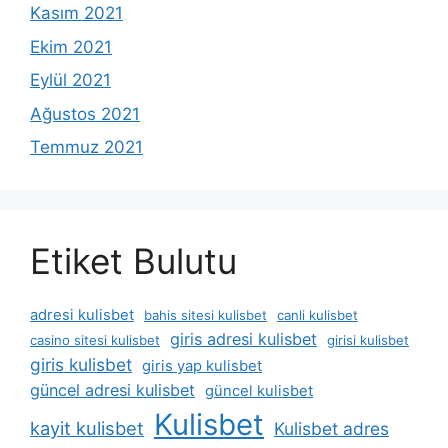
Kasım 2021
Ekim 2021
Eylül 2021
Ağustos 2021
Temmuz 2021
Etiket Bulutu
adresi kulisbet
bahis sitesi kulisbet
canli kulisbet
giris adresi kulisbet
casino sitesi kulisbet
girisi kulisbet
giris kulisbet
giris yap kulisbet
güncel adresi kulisbet
güncel kulisbet
Kulisbet
kayit kulisbet
Kulisbet adres