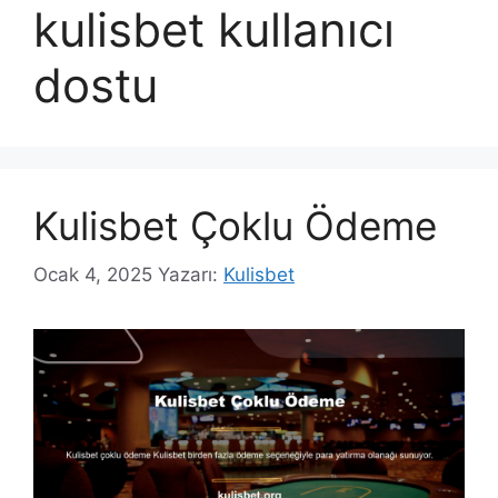
kulisbet kullanıcı
dostu
Kulisbet Çoklu Ödeme
Ocak 4, 2025
Yazarı:
Kulisbet