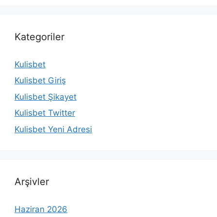
Kategoriler
Kulisbet
Kulisbet Giriş
Kulisbet Şikayet
Kulisbet Twitter
Kulisbet Yeni Adresi
Arşivler
Haziran 2026