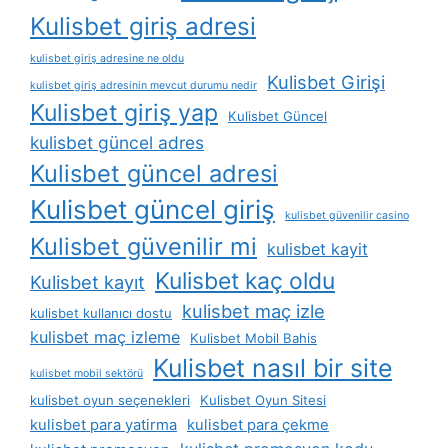
Kulisbet giriş adresi
kulisbet giriş adresine ne oldu
Kulisbet Girişi
kulisbet giriş adresinin mevcut durumu nedir
Kulisbet giriş yap
Kulisbet Güncel
kulisbet güncel adres
Kulisbet güncel adresi
Kulisbet güncel giriş
kulisbet güvenilir casino
Kulisbet güvenilir mi
kulisbet kayit
Kulisbet kaç oldu
Kulisbet kayıt
kulisbet maç izle
kulisbet kullanıcı dostu
kulisbet maç izleme
Kulisbet Mobil Bahis
Kulisbet nasıl bir site
kulisbet mobil sektörü
kulisbet oyun seçenekleri
Kulisbet Oyun Sitesi
kulisbet para yatirma
kulisbet para çekme