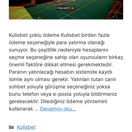
Kulisbet çoklu ödeme Kulisbet birden fazla
ödeme seçeneğiyle para yatırma olanağı
sunuyor. Bu çeşitlilik nedeniyle hesaplarını
seçme seçeneğine sahip olan oyuncuların birkaç
önemli faktöre dikkat etmesi gerekmektedir.
Paranın yatırılacağı hesabın sistemde kayıtlı
isimle aynı olması gerekir. Yatırılan tutarı canlı
sohbet yoluyla görüşme seçeneğiniz yoksa
bunu telefon veya e-posta yoluyla bildirmeniz
gerekecektir. Dilediğiniz ödeme yöntemini
kullanarak …
Devamını oku…
Kategoriler
Kulisbet