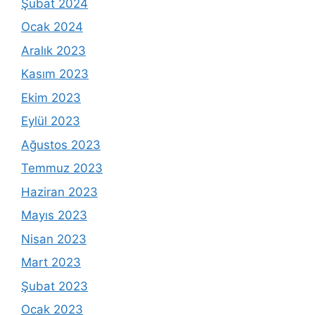
Şubat 2024
Ocak 2024
Aralık 2023
Kasım 2023
Ekim 2023
Eylül 2023
Ağustos 2023
Temmuz 2023
Haziran 2023
Mayıs 2023
Nisan 2023
Mart 2023
Şubat 2023
Ocak 2023