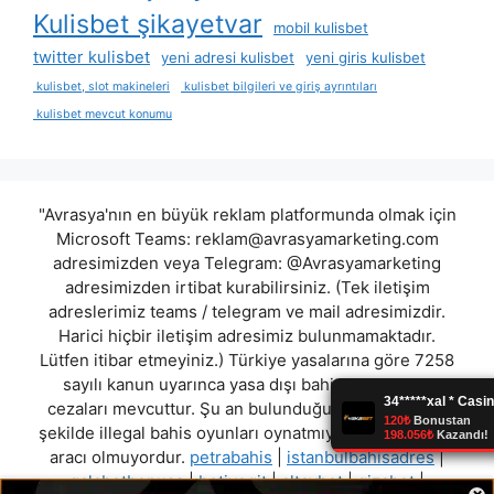
Kulisbet şikayetvar
mobil kulisbet
twitter kulisbet
yeni adresi kulisbet
yeni giris kulisbet
kulisbet, slot makineleri
kulisbet bilgileri ve giriş ayrıntıları
kulisbet mevcut konumu
"Avrasya'nın en büyük reklam platformunda olmak için
Microsoft Teams:
reklam@avrasyamarketing.com
adresimizden veya Telegram: @Avrasyamarketing
adresimizden irtibat kurabilirsiniz. (Tek iletişim
adreslerimiz teams / telegram ve mail adresimizdir.
Harici hiçbir iletişim adresimiz bulunmamaktadır.
Lütfen itibar etmeyiniz.) Türkiye yasalarına göre 7258
sayılı kanun uyarınca yasa dışı bahis oynamanın
cezaları mevcuttur. Şu an bulunduğunuz site hiç bir
şekilde illegal bahis oyunları oynatmıyor ve oynamaya
aracı olmuyordur.
petrabahis
|
istanbulbahisadres
|
galabetbonuss
|
betivogit
|
altaybet
|
gizabet
|
×