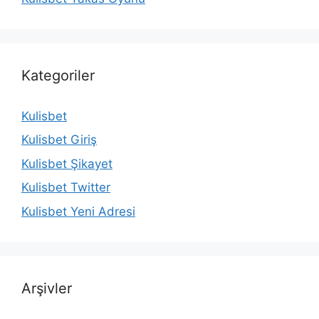
Kategoriler
Kulisbet
Kulisbet Giriş
Kulisbet Şikayet
Kulisbet Twitter
Kulisbet Yeni Adresi
Arşivler