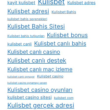
Kulisbet
kayit kulisbet
Kulisbet adres
Kulisbet adresi
Kulisbet Bahis
kulisbet bahis seçenekleri
Kulisbet Bahis Sitesi
Kulisbet bonus
Kulisbet bahis tutkunları
Kulisbet canlı bahis
kulisbet canli
Kulisbet canlı casino
Kulisbet canlı destek
Kulisbet canlı maç izleme
Kulisbet casino
kulisbet canlı oynuyor
kulisbet casino oynamayı seven
Kulisbet casino oyunları
kulisbet casino sitesi
kulisbet com
Kulisbet gerçek adresi