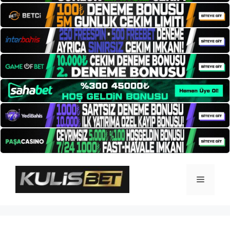
İçeriğe
atla
Menü