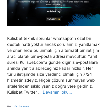
Kulisbet teknik sorunlar whatsapp’ın özel bir
destek hattı yoktur ancak sorularınızı yanıtlamak
ve önerilerde bulunmak için alternatif bir iletişim
aracı olarak bir e-posta adresi mevcuttur. Yanıt
süresi Kulisbet.com’a gönderdiğiniz e-postalara
anında yanıt alabileceğiniz kadar hızlıdır. Her
türlü iletişimde size yardımcı olmak için 7/24
hizmetinizdeyiz. Hiçbir çözüm sunmayan web
sitelerinden sıkıldıysanız doğru yere geldiniz.
Kulisbet Twitter …
Devamını oku…
Kategoriler