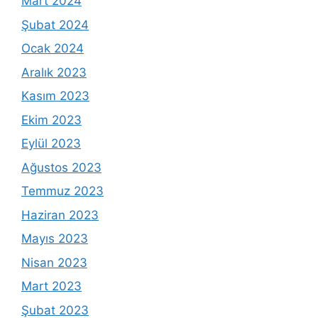
Mart 2024
Şubat 2024
Ocak 2024
Aralık 2023
Kasım 2023
Ekim 2023
Eylül 2023
Ağustos 2023
Temmuz 2023
Haziran 2023
Mayıs 2023
Nisan 2023
Mart 2023
Şubat 2023