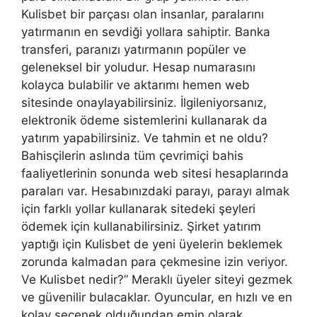
Kulisbet bir parçası olan insanlar, paralarını
yatırmanın en sevdiği yollara sahiptir. Banka
transferi, paranızı yatırmanın popüler ve
geleneksel bir yoludur. Hesap numarasını
kolayca bulabilir ve aktarımı hemen web
sitesinde onaylayabilirsiniz. İlgileniyorsanız,
elektronik ödeme sistemlerini kullanarak da
yatırım yapabilirsiniz. Ve tahmin et ne oldu?
Bahisçilerin aslında tüm çevrimiçi bahis
faaliyetlerinin sonunda web sitesi hesaplarında
paraları var. Hesabınızdaki parayı, parayı almak
için farklı yollar kullanarak sitedeki şeyleri
ödemek için kullanabilirsiniz. Şirket yatırım
yaptığı için Kulisbet de yeni üyelerin beklemek
zorunda kalmadan para çekmesine izin veriyor.
Ve Kulisbet nedir?” Meraklı üyeler siteyi gezmek
ve güvenilir bulacaklar. Oyuncular, en hızlı ve en
kolay seçenek olduğundan emin olarak