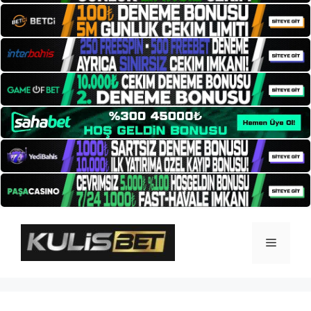
İçeriğe
atla
Menü