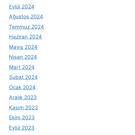
Eylül 2024
Ağustos 2024
Temmuz 2024
Haziran 2024
Mayıs 2024
Nisan 2024
Mart 2024
Şubat 2024
Ocak 2024
Aralık 2023
Kasım 2023
Ekim 2023
Eylül 2023