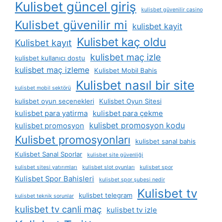
Kulisbet güncel giriş
kulisbet güvenilir casino
Kulisbet güvenilir mi
kulisbet kayit
Kulisbet kaç oldu
Kulisbet kayıt
kulisbet maç izle
kulisbet kullanıcı dostu
kulisbet maç izleme
Kulisbet Mobil Bahis
Kulisbet nasıl bir site
kulisbet mobil sektörü
kulisbet oyun seçenekleri
Kulisbet Oyun Sitesi
kulisbet para yatirma
kulisbet para çekme
kulisbet promosyon kodu
kulisbet promosyon
Kulisbet promosyonları
kulisbet sanal bahis
Kulisbet Sanal Sporlar
kulisbet site güvenliği
kulisbet sitesi yatırımları
kulisbet slot oyunları
kulisbet spor
Kulisbet Spor Bahisleri
kulisbet spor şubesi nedir
Kulisbet tv
kulisbet telegram
kulisbet teknik sorunlar
kulisbet tv canli maç
kulisbet tv izle