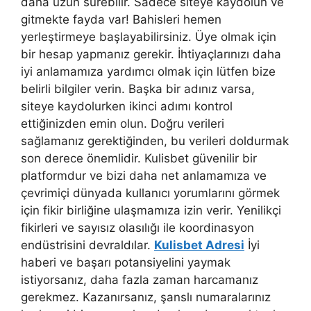
daha uzun sürebilir. Sadece siteye kaydolun ve
gitmekte fayda var! Bahisleri hemen
yerleştirmeye başlayabilirsiniz. Üye olmak için
bir hesap yapmanız gerekir. İhtiyaçlarınızı daha
iyi anlamamıza yardımcı olmak için lütfen bize
belirli bilgiler verin. Başka bir adınız varsa,
siteye kaydolurken ikinci adımı kontrol
ettiğinizden emin olun. Doğru verileri
sağlamanız gerektiğinden, bu verileri doldurmak
son derece önemlidir. Kulisbet güvenilir bir
platformdur ve bizi daha net anlamamıza ve
çevrimiçi dünyada kullanıcı yorumlarını görmek
için fikir birliğine ulaşmamıza izin verir. Yenilikçi
fikirleri ve sayısız olasılığı ile koordinasyon
endüstrisini devraldılar.
Kulisbet Adresi
İyi
haberi ve başarı potansiyelini yaymak
istiyorsanız, daha fazla zaman harcamanız
gerekmez. Kazanırsanız, şanslı numaralarınız