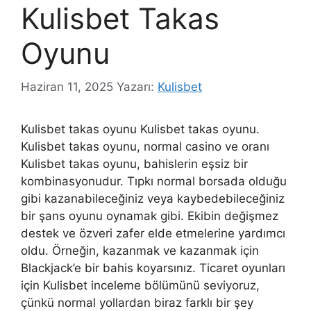
Kulisbet Takas
Oyunu
Haziran 11, 2025
Yazarı:
Kulisbet
Kulisbet takas oyunu Kulisbet takas oyunu.
Kulisbet takas oyunu, normal casino ve oranı
Kulisbet takas oyunu, bahislerin eşsiz bir
kombinasyonudur. Tıpkı normal borsada olduğu
gibi kazanabileceğiniz veya kaybedebileceğiniz
bir şans oyunu oynamak gibi. Ekibin değişmez
destek ve özveri zafer elde etmelerine yardımcı
oldu. Örneğin, kazanmak ve kazanmak için
Blackjack’e bir bahis koyarsınız. Ticaret oyunları
için Kulisbet inceleme bölümünü seviyoruz,
çünkü normal yollardan biraz farklı bir şey