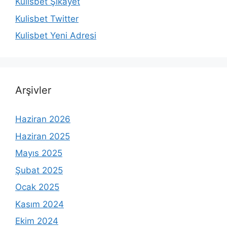
Kulisbet Şikayet
Kulisbet Twitter
Kulisbet Yeni Adresi
Arşivler
Haziran 2026
Haziran 2025
Mayıs 2025
Şubat 2025
Ocak 2025
Kasım 2024
Ekim 2024