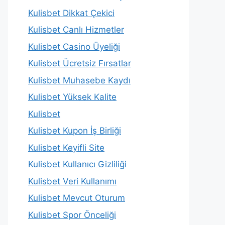
Kulisbet Dikkat Çekici
Kulisbet Canlı Hizmetler
Kulisbet Casino Üyeliği
Kulisbet Ücretsiz Fırsatlar
Kulisbet Muhasebe Kaydı
Kulisbet Yüksek Kalite
Kulisbet
Kulisbet Kupon İş Birliği
Kulisbet Keyifli Site
Kulisbet Kullanıcı Gizliliği
Kulisbet Veri Kullanımı
Kulisbet Mevcut Oturum
Kulisbet Spor Önceliği