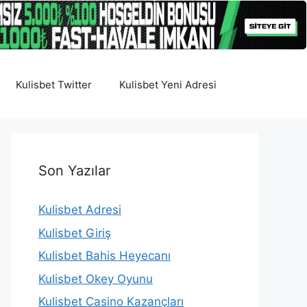
Kulisbet Twitter
Kulisbet Yeni Adresi
Son Yazılar
Kulisbet Adresi
Kulisbet Giriş
Kulisbet Bahis Heyecanı
Kulisbet Okey Oyunu
Kulisbet Casino Kazançları