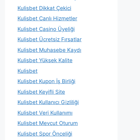
Kulisbet Dikkat Çekici
Kulisbet Canlı Hizmetler
Kulisbet Casino Üyeliği
Kulisbet Ücretsiz Fırsatlar
Kulisbet Muhasebe Kaydı
Kulisbet Yüksek Kalite
Kulisbet
Kulisbet Kupon İş Birliği
Kulisbet Keyifli Site
Kulisbet Kullanıcı Gizliliği
Kulisbet Veri Kullanımı
Kulisbet Mevcut Oturum
Kulisbet Spor Önceliği