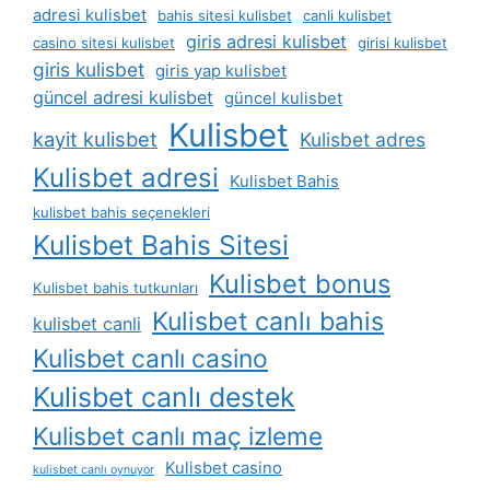
adresi kulisbet
bahis sitesi kulisbet
canli kulisbet
giris adresi kulisbet
casino sitesi kulisbet
girisi kulisbet
giris kulisbet
giris yap kulisbet
güncel adresi kulisbet
güncel kulisbet
Kulisbet
kayit kulisbet
Kulisbet adres
Kulisbet adresi
Kulisbet Bahis
kulisbet bahis seçenekleri
Kulisbet Bahis Sitesi
Kulisbet bonus
Kulisbet bahis tutkunları
Kulisbet canlı bahis
kulisbet canli
Kulisbet canlı casino
Kulisbet canlı destek
Kulisbet canlı maç izleme
Kulisbet casino
kulisbet canlı oynuyor