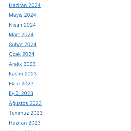
Haziran 2024
Mayıs 2024
Nisan 2024
Mart 2024
Şubat 2024
Ocak 2024
Aralık 2023
Kasım 2023
Ekim 2023
Eylül 2023
Ağustos 2023
Temmuz 2023
Haziran 2023