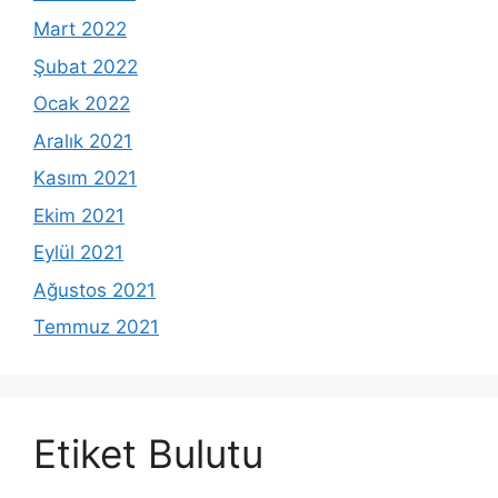
Mart 2022
Şubat 2022
Ocak 2022
Aralık 2021
Kasım 2021
Ekim 2021
Eylül 2021
Ağustos 2021
Temmuz 2021
Etiket Bulutu