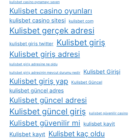
kulisbet casino oynamayı seven
Kulisbet casino oyunları
kulisbet casino sitesi
kulisbet com
Kulisbet gerçek adresi
Kulisbet giriş
kulisbet giris twitter
Kulisbet giriş adresi
kulisbet giriş adresine ne oldu
Kulisbet Girişi
kulisbet giriş adresinin mevcut durumu nedir
Kulisbet giriş yap
Kulisbet Güncel
kulisbet güncel adres
Kulisbet güncel adresi
Kulisbet güncel giriş
kulisbet güvenilir casino
Kulisbet güvenilir mi
kulisbet kayit
Kulisbet kaç oldu
Kulisbet kayıt