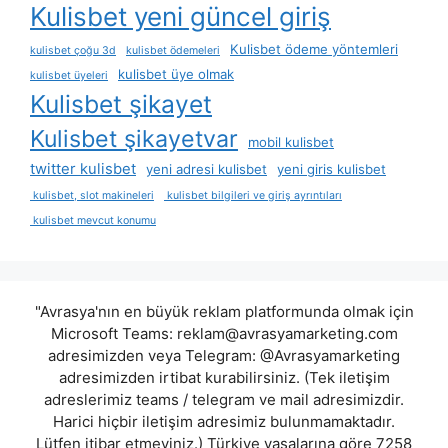
Kulisbet yeni güncel giriş
Kulisbet ödeme yöntemleri
kulisbet çoğu 3d
kulisbet ödemeleri
kulisbet üye olmak
kulisbet üyeleri
Kulisbet şikayet
Kulisbet şikayetvar
mobil kulisbet
twitter kulisbet
yeni adresi kulisbet
yeni giris kulisbet
kulisbet, slot makineleri
kulisbet bilgileri ve giriş ayrıntıları
kulisbet mevcut konumu
"Avrasya'nın en büyük reklam platformunda olmak için
Microsoft Teams:
reklam@avrasyamarketing.com
adresimizden veya Telegram: @Avrasyamarketing
adresimizden irtibat kurabilirsiniz. (Tek iletişim
adreslerimiz teams / telegram ve mail adresimizdir.
Harici hiçbir iletişim adresimiz bulunmamaktadır.
Lütfen itibar etmeyiniz.) Türkiye yasalarına göre 7258