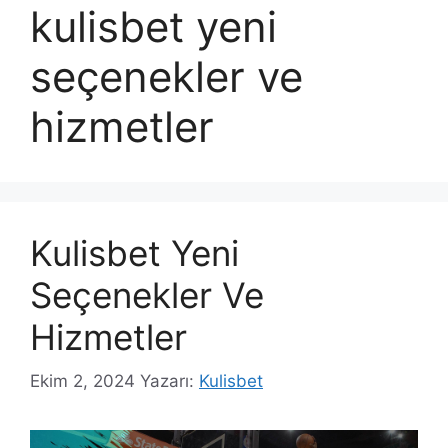
kulisbet yeni
seçenekler ve
hizmetler
Kulisbet Yeni
Seçenekler Ve
Hizmetler
Ekim 2, 2024
Yazarı:
Kulisbet