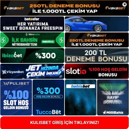
×
KULISBET GİRİŞ İÇİN TIKLAYINIZ!