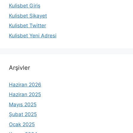
Kulisbet Giriş
Kulisbet Şikayet
Kulisbet Twitter
Kulisbet Yeni Adresi
Arşivler
Haziran 2026
Haziran 2025
Mayıs 2025
Şubat 2025
Ocak 2025