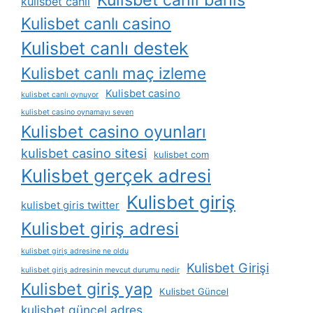
Kulisbet canlı bahis
kulisbet canli
Kulisbet canlı casino
Kulisbet canlı destek
Kulisbet canlı maç izleme
Kulisbet casino
kulisbet canlı oynuyor
kulisbet casino oynamayı seven
Kulisbet casino oyunları
kulisbet casino sitesi
kulisbet com
Kulisbet gerçek adresi
Kulisbet giriş
kulisbet giris twitter
Kulisbet giriş adresi
kulisbet giriş adresine ne oldu
Kulisbet Girişi
kulisbet giriş adresinin mevcut durumu nedir
Kulisbet giriş yap
Kulisbet Güncel
kulisbet güncel adres