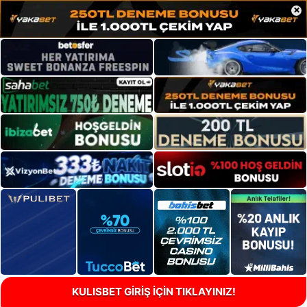
×
KULISBET GİRİŞ İÇİN TIKLAYINIZ!