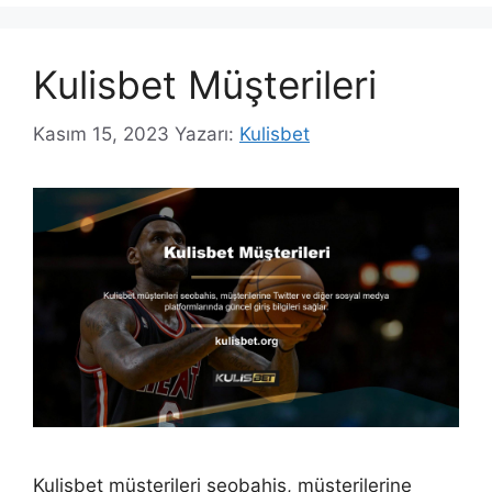
Kulisbet Müşterileri
Kasım 15, 2023
Yazarı:
Kulisbet
Kulisbet müşterileri seobahis, müşterilerine