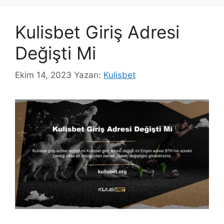
Kulisbet Giriş Adresi
Değişti Mi
Ekim 14, 2023
Yazarı:
Kulisbet