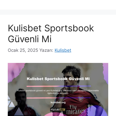
Kulisbet Sportsbook
Güvenli Mi
Ocak 25, 2025
Yazarı:
Kulisbet