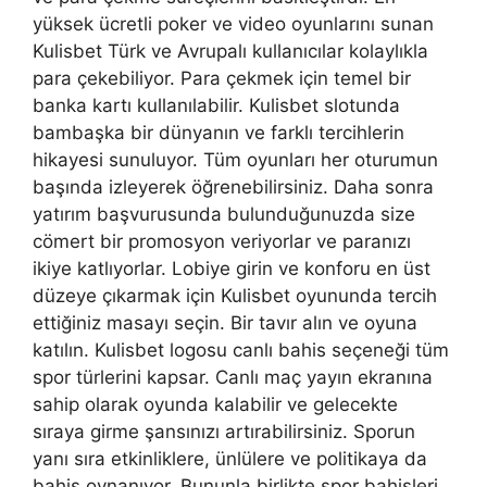
yüksek ücretli poker ve video oyunlarını sunan
Kulisbet Türk ve Avrupalı ​​kullanıcılar kolaylıkla
para çekebiliyor. Para çekmek için temel bir
banka kartı kullanılabilir. Kulisbet slotunda
bambaşka bir dünyanın ve farklı tercihlerin
hikayesi sunuluyor. Tüm oyunları her oturumun
başında izleyerek öğrenebilirsiniz. Daha sonra
yatırım başvurusunda bulunduğunuzda size
cömert bir promosyon veriyorlar ve paranızı
ikiye katlıyorlar. Lobiye girin ve konforu en üst
düzeye çıkarmak için Kulisbet oyununda tercih
ettiğiniz masayı seçin. Bir tavır alın ve oyuna
katılın. Kulisbet logosu canlı bahis seçeneği tüm
spor türlerini kapsar. Canlı maç yayın ekranına
sahip olarak oyunda kalabilir ve gelecekte
sıraya girme şansınızı artırabilirsiniz. Sporun
yanı sıra etkinliklere, ünlülere ve politikaya da
bahis oynanıyor. Bununla birlikte spor bahisleri