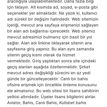
aracılığıyla ulaşılabilmektedir. Daha fazla bilgi
için tıklayın. Alt kısımda ad, soyad, e-posta gibi
seçenekler yer almaktadır. Ne yazık ki, kullanıcı
adı sürekli bir değişim halindedir. Web sitemizin
içeriği, mevcut ana sayfaya erişmenizi sağlayan
bir alan adı bağlantısı içerecektir. Web sitemiz
mevcut adresimizi bulmanız için basit bir yol
sağlar. Alan adı linkine tıklayarak sitenin ana
sayfasına giriş yapınız. Bu alan aynı zamanda
sitenin geçiş kısmı olarak da hizmet
vermektedir. Giriş yaptıktan sonra site içindeki
geçiş alanları aşağıda özetlenmelidir. Şirket
mevcut adres değişikliği sürecini en az yedi
günde bir güncelleyecektir.’ Canlı bir bahis
ofisine erişmek için öncelikle önleme konusunu
ele almalısınız. Bu web sitesi bir lisans sahibinin
yetkisi altındadır. Üyeler lisans bilgilerini alırlar.
Aviator, Bahis, Canlı Bahis,
Kulisbet bahis