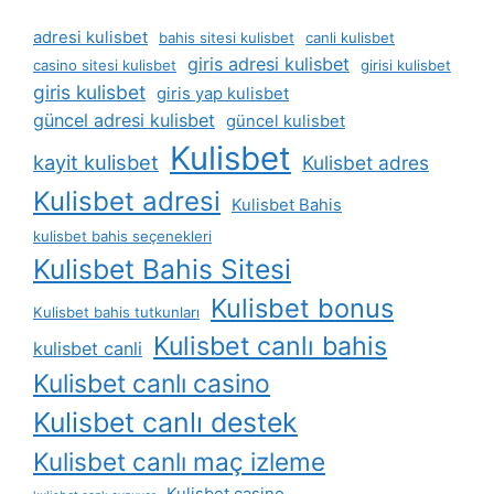
adresi kulisbet
bahis sitesi kulisbet
canli kulisbet
giris adresi kulisbet
casino sitesi kulisbet
girisi kulisbet
giris kulisbet
giris yap kulisbet
güncel adresi kulisbet
güncel kulisbet
Kulisbet
kayit kulisbet
Kulisbet adres
Kulisbet adresi
Kulisbet Bahis
kulisbet bahis seçenekleri
Kulisbet Bahis Sitesi
Kulisbet bonus
Kulisbet bahis tutkunları
Kulisbet canlı bahis
kulisbet canli
Kulisbet canlı casino
Kulisbet canlı destek
Kulisbet canlı maç izleme
Kulisbet casino