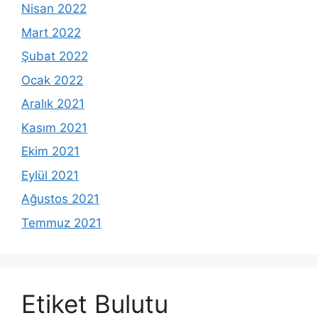
Nisan 2022
Mart 2022
Şubat 2022
Ocak 2022
Aralık 2021
Kasım 2021
Ekim 2021
Eylül 2021
Ağustos 2021
Temmuz 2021
Etiket Bulutu