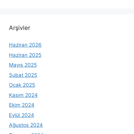
Arşivler
Haziran 2026
Haziran 2025
Mayıs 2025
Şubat 2025
Ocak 2025
Kasım 2024
Ekim 2024
Eylül 2024
Ağustos 2024