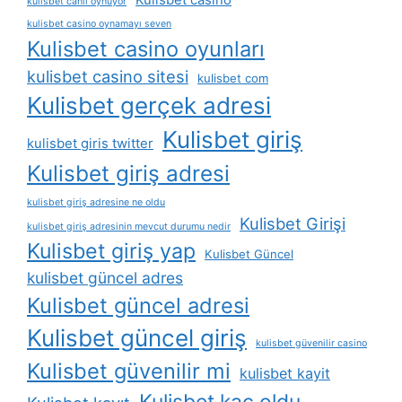
kulisbet canlı oynuyor
kulisbet casino oynamayı seven
Kulisbet casino oyunları
kulisbet casino sitesi
kulisbet com
Kulisbet gerçek adresi
Kulisbet giriş
kulisbet giris twitter
Kulisbet giriş adresi
kulisbet giriş adresine ne oldu
Kulisbet Girişi
kulisbet giriş adresinin mevcut durumu nedir
Kulisbet giriş yap
Kulisbet Güncel
kulisbet güncel adres
Kulisbet güncel adresi
Kulisbet güncel giriş
kulisbet güvenilir casino
Kulisbet güvenilir mi
kulisbet kayit
Kulisbet kaç oldu