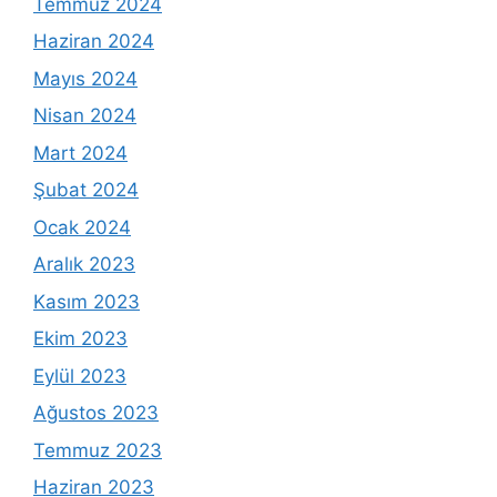
Temmuz 2024
Haziran 2024
Mayıs 2024
Nisan 2024
Mart 2024
Şubat 2024
Ocak 2024
Aralık 2023
Kasım 2023
Ekim 2023
Eylül 2023
Ağustos 2023
Temmuz 2023
Haziran 2023