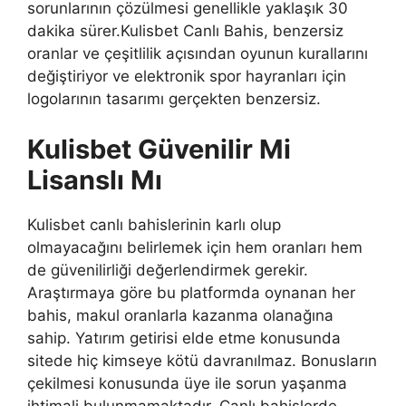
sorunlarının çözülmesi genellikle yaklaşık 30
dakika sürer.Kulisbet Canlı Bahis, benzersiz
oranlar ve çeşitlilik açısından oyunun kurallarını
değiştiriyor ve elektronik spor hayranları için
logolarının tasarımı gerçekten benzersiz.
Kulisbet Güvenilir Mi
Lisanslı Mı
Kulisbet canlı bahislerinin karlı olup
olmayacağını belirlemek için hem oranları hem
de güvenilirliği değerlendirmek gerekir.
Araştırmaya göre bu platformda oynanan her
bahis, makul oranlarla kazanma olanağına
sahip. Yatırım getirisi elde etme konusunda
sitede hiç kimseye kötü davranılmaz. Bonusların
çekilmesi konusunda üye ile sorun yaşanma
ihtimali bulunmamaktadır. Canlı bahislerde