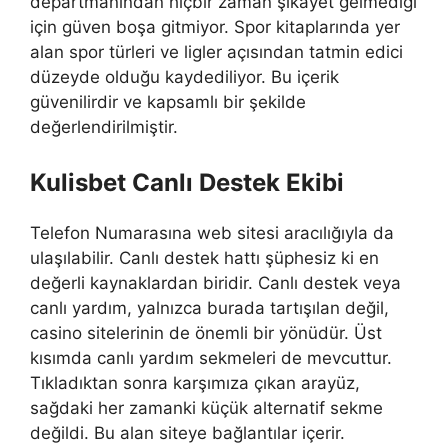
departmanından hiçbir zaman şikayet gelmediği
için güven boşa gitmiyor. Spor kitaplarında yer
alan spor türleri ve ligler açısından tatmin edici
düzeyde olduğu kaydediliyor. Bu içerik
güvenilirdir ve kapsamlı bir şekilde
değerlendirilmiştir.
Kulisbet Canlı Destek Ekibi
Telefon Numarasına web sitesi aracılığıyla da
ulaşılabilir. Canlı destek hattı şüphesiz ki en
değerli kaynaklardan biridir. Canlı destek veya
canlı yardım, yalnızca burada tartışılan değil,
casino sitelerinin de önemli bir yönüdür. Üst
kısımda canlı yardım sekmeleri de mevcuttur.
Tıkladıktan sonra karşımıza çıkan arayüz,
sağdaki her zamanki küçük alternatif sekme
değildi. Bu alan siteye bağlantılar içerir.