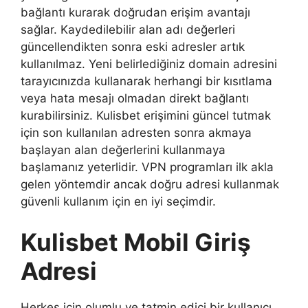
bağlantı kurarak doğrudan erişim avantajı
sağlar. Kaydedilebilir alan adı değerleri
güncellendikten sonra eski adresler artık
kullanılmaz. Yeni belirlediğiniz domain adresini
tarayıcınızda kullanarak herhangi bir kısıtlama
veya hata mesajı olmadan direkt bağlantı
kurabilirsiniz. Kulisbet erişimini güncel tutmak
için son kullanılan adresten sonra akmaya
başlayan alan değerlerini kullanmaya
başlamanız yeterlidir. VPN programları ilk akla
gelen yöntemdir ancak doğru adresi kullanmak
güvenli kullanım için en iyi seçimdir.
Kulisbet Mobil Giriş
Adresi
Herkes için olumlu ve tatmin edici bir kullanıcı