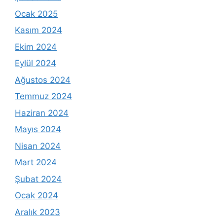
Ocak 2025
Kasım 2024
Ekim 2024
Eylül 2024
Ağustos 2024
Temmuz 2024
Haziran 2024
Mayıs 2024
Nisan 2024
Mart 2024
Şubat 2024
Ocak 2024
Aralık 2023