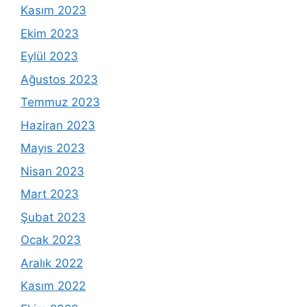
Kasım 2023
Ekim 2023
Eylül 2023
Ağustos 2023
Temmuz 2023
Haziran 2023
Mayıs 2023
Nisan 2023
Mart 2023
Şubat 2023
Ocak 2023
Aralık 2022
Kasım 2022