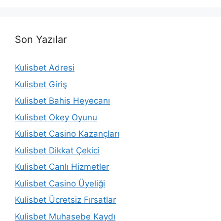
Son Yazılar
Kulisbet Adresi
Kulisbet Giriş
Kulisbet Bahis Heyecanı
Kulisbet Okey Oyunu
Kulisbet Casino Kazançları
Kulisbet Dikkat Çekici
Kulisbet Canlı Hizmetler
Kulisbet Casino Üyeliği
Kulisbet Ücretsiz Fırsatlar
Kulisbet Muhasebe Kaydı