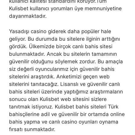
kullanıcı kalitesi standardını koruyor.Tüm
Kulisbet kullanıcı yorumları üye memnuniyetine
dayanmaktadır.
Yasadışı casino giderek daha popüler hale
geliyor. Bu durumda bu sitelere ilginin arttığını
gördük. Ülkemizde birçok canlı bahis sitesi
bulunmaktadır. Ancak bu sitelerin tamamının
güvenilir olduğunu söylemek zordur. Bu amaçla
siz değerli oyuncularımız için güvenilir bahis
sitelerini araştırdık. Anketimizi geçen web
sitelerini tanıtacağız. Lisanslı ve güvenilir canlı
bahis siteleri üzerinde yaptığımız araştırmaların
sonucu olan Kulisbet web sitesini sizlere
tanıtmak istiyoruz. Kulisbet bahis siteleri Türk
bahisçilerine adil ve güvenilir bir ortamda online
bahis yapma ve canlı casino oyunları oynama
fırsatı sunmaktadır.