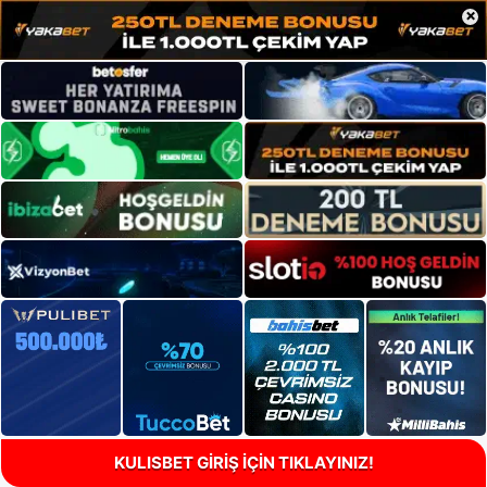
×
KULISBET GİRİŞ İÇİN TIKLAYINIZ!