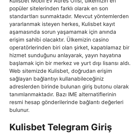
Kulisbet Mobil Ev Adres Ofisi, ülkemizin en
popüler sitelerinden farklı olarak en son
standartları sunmaktadır. Mevcut yöntemlerden
yararlanmak isteyen herkes, Kulisbet kayıt
aşamasında sorun yaşamamak için anında
erişim sahibi olacaktır. Ülkemizin casino
operatörlerinden biri olan şirket, kapatılamaz bir
hizmet sunduğunu anlayarak, yayın hayatına
başlamak için bir merkez ve yurt dışı lisansı aldı.
Web sitemizde Kulisbet, doğrudan erişim
sağlayan bağlantıyı kullanabileceğiniz
adreslerden birinde bulunan giriş butonu olarak
tanımlanmaktadır. Bazı IME alternatiflerinin
resmi hesap gönderilerinde bağlantı değerleri
bulunur.
Kulisbet Telegram Giriş