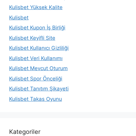
Kulisbet Yüksek Kalite
Kulisbet
Kulisbet Kupon İş Birliği
Kulisbet Keyifli Site
Kulisbet Kullanıcı Gizliliği
Kulisbet Veri Kullanımı
Kulisbet Mevcut Oturum
Kulisbet Spor Önceliği
Kulisbet Tanıtım Şikayeti
Kulisbet Takas Oyunu
Kategoriler