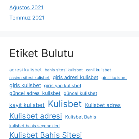
Ağustos 2021
Temmuz 2021
Etiket Bulutu
adresi kulisbet
bahis sitesi kulisbet
canli kulisbet
giris adresi kulisbet
casino sitesi kulisbet
girisi kulisbet
giris kulisbet
giris yap kulisbet
güncel adresi kulisbet
güncel kulisbet
Kulisbet
kayit kulisbet
Kulisbet adres
Kulisbet adresi
Kulisbet Bahis
kulisbet bahis seçenekleri
Kulisbet Bahis Sitesi