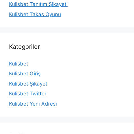
Kulisbet Tanıtım Şikayeti
Kulisbet Takas Oyunu
Kategoriler
Kulisbet
Kulisbet Giriş
Kulisbet Şikayet
Kulisbet Twitter
Kulisbet Yeni Adresi