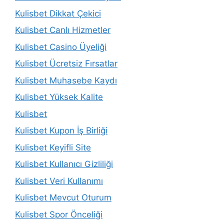
Kulisbet Dikkat Çekici
Kulisbet Canlı Hizmetler
Kulisbet Casino Üyeliği
Kulisbet Ücretsiz Fırsatlar
Kulisbet Muhasebe Kaydı
Kulisbet Yüksek Kalite
Kulisbet
Kulisbet Kupon İş Birliği
Kulisbet Keyifli Site
Kulisbet Kullanıcı Gizliliği
Kulisbet Veri Kullanımı
Kulisbet Mevcut Oturum
Kulisbet Spor Önceliği