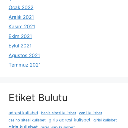
Ocak 2022
Aralık 2021
Kasım 2021
Ekim 2021
Eylül 2021
Ağustos 2021
Temmuz 2021
Etiket Bulutu
adresi kulisbet
bahis sitesi kulisbet
canli kulisbet
giris adresi kulisbet
casino sitesi kulisbet
girisi kulisbet
giris kulisbet
giris yap kulisbet