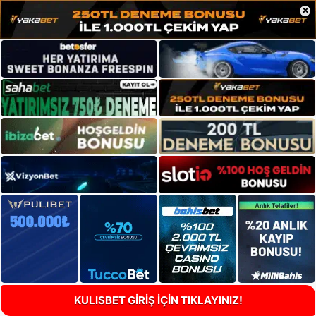
×
KULISBET GİRİŞ İÇİN TIKLAYINIZ!