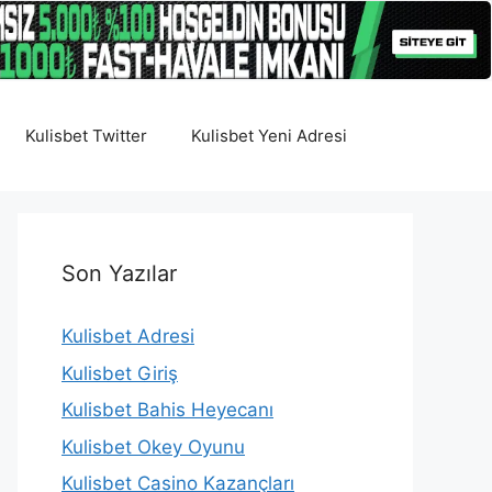
Kulisbet Twitter
Kulisbet Yeni Adresi
Son Yazılar
Kulisbet Adresi
Kulisbet Giriş
Kulisbet Bahis Heyecanı
Kulisbet Okey Oyunu
Kulisbet Casino Kazançları