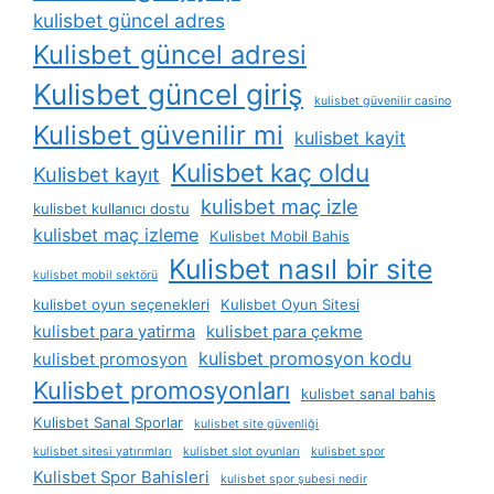
kulisbet güncel adres
Kulisbet güncel adresi
Kulisbet güncel giriş
kulisbet güvenilir casino
Kulisbet güvenilir mi
kulisbet kayit
Kulisbet kaç oldu
Kulisbet kayıt
kulisbet maç izle
kulisbet kullanıcı dostu
kulisbet maç izleme
Kulisbet Mobil Bahis
Kulisbet nasıl bir site
kulisbet mobil sektörü
kulisbet oyun seçenekleri
Kulisbet Oyun Sitesi
kulisbet para yatirma
kulisbet para çekme
kulisbet promosyon kodu
kulisbet promosyon
Kulisbet promosyonları
kulisbet sanal bahis
Kulisbet Sanal Sporlar
kulisbet site güvenliği
kulisbet sitesi yatırımları
kulisbet slot oyunları
kulisbet spor
Kulisbet Spor Bahisleri
kulisbet spor şubesi nedir