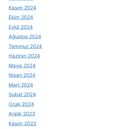
Kasım 2024
Ekim 2024
Eylül 2024
Ağustos 2024
Temmuz 2024
Haziran 2024
Mayıs 2024
Nisan 2024
Mart 2024
Şubat 2024
Ocak 2024
Aralık 2023
Kasım 2023