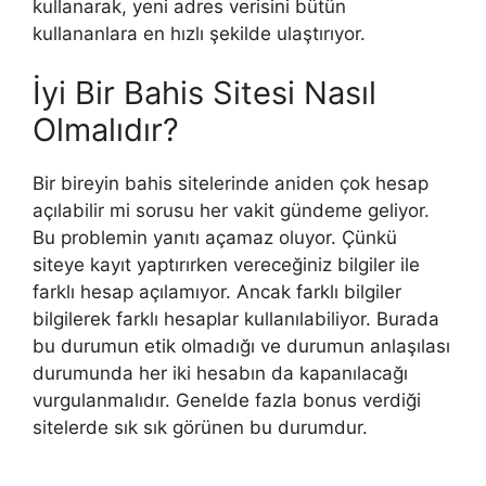
kullanarak, yeni adres verisini bütün
kullananlara en hızlı şekilde ulaştırıyor.
İyi Bir Bahis Sitesi Nasıl
Olmalıdır?
Bir bireyin bahis sitelerinde aniden çok hesap
açılabilir mi sorusu her vakit gündeme geliyor.
Bu problemin yanıtı açamaz oluyor. Çünkü
siteye kayıt yaptırırken vereceğiniz bilgiler ile
farklı hesap açılamıyor. Ancak farklı bilgiler
bilgilerek farklı hesaplar kullanılabiliyor. Burada
bu durumun etik olmadığı ve durumun anlaşılası
durumunda her iki hesabın da kapanılacağı
vurgulanmalıdır. Genelde fazla bonus verdiği
sitelerde sık sık görünen bu durumdur.