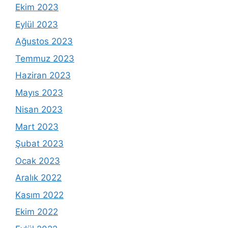
Ekim 2023
Eylül 2023
Ağustos 2023
Temmuz 2023
Haziran 2023
Mayıs 2023
Nisan 2023
Mart 2023
Şubat 2023
Ocak 2023
Aralık 2022
Kasım 2022
Ekim 2022