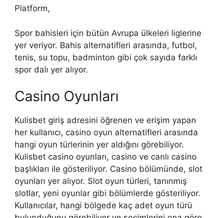
Platform,
Spor bahisleri için bütün Avrupa ülkeleri liglerine
yer veriyor. Bahis alternatifleri arasında, futbol,
tenis, su topu, badminton gibi çok sayıda farklı
spor dalı yer alıyor.
Casino Oyunları
Kulisbet giriş adresini öğrenen ve erişim yapan
her kullanıcı, casino oyun alternatifleri arasında
hangi oyun türlerinin yer aldığını görebiliyor.
Kulisbet casino oyunları, casino ve canlı casino
başlıkları ile gösteriliyor. Casino bölümünde, slot
oyunları yer alıyor. Slot oyun türleri, tanınmış
slotlar, yeni oyunlar gibi bölümlerde gösteriliyor.
Kullanıcılar, hangi bölgede kaç adet oyun türü
bulunduğunu görebiliyor ve seçimlerini ona göre