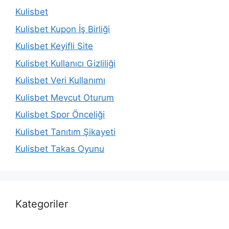
Kulisbet
Kulisbet Kupon İş Birliği
Kulisbet Keyifli Site
Kulisbet Kullanıcı Gizliliği
Kulisbet Veri Kullanımı
Kulisbet Mevcut Oturum
Kulisbet Spor Önceliği
Kulisbet Tanıtım Şikayeti
Kulisbet Takas Oyunu
Kategoriler