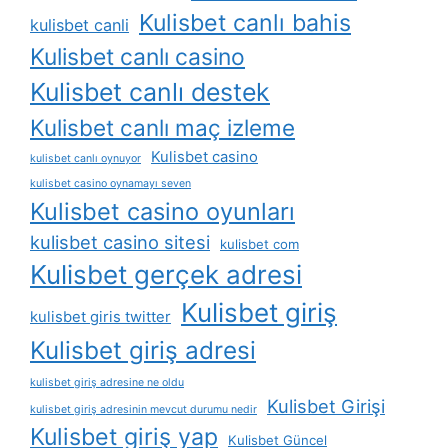
Kulisbet canlı bahis
kulisbet canli
Kulisbet canlı casino
Kulisbet canlı destek
Kulisbet canlı maç izleme
Kulisbet casino
kulisbet canlı oynuyor
kulisbet casino oynamayı seven
Kulisbet casino oyunları
kulisbet casino sitesi
kulisbet com
Kulisbet gerçek adresi
Kulisbet giriş
kulisbet giris twitter
Kulisbet giriş adresi
kulisbet giriş adresine ne oldu
Kulisbet Girişi
kulisbet giriş adresinin mevcut durumu nedir
Kulisbet giriş yap
Kulisbet Güncel