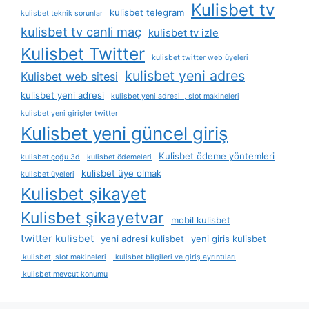
Kulisbet tv
kulisbet telegram
kulisbet teknik sorunlar
kulisbet tv canli maç
kulisbet tv izle
Kulisbet Twitter
kulisbet twitter web üyeleri
kulisbet yeni adres
Kulisbet web sitesi
kulisbet yeni adresi
kulisbet yeni adresi , slot makineleri
kulisbet yeni girişler twitter
Kulisbet yeni güncel giriş
Kulisbet ödeme yöntemleri
kulisbet çoğu 3d
kulisbet ödemeleri
kulisbet üye olmak
kulisbet üyeleri
Kulisbet şikayet
Kulisbet şikayetvar
mobil kulisbet
twitter kulisbet
yeni adresi kulisbet
yeni giris kulisbet
kulisbet, slot makineleri
kulisbet bilgileri ve giriş ayrıntıları
kulisbet mevcut konumu