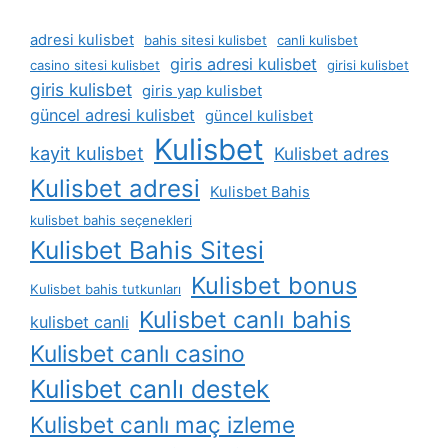
adresi kulisbet
bahis sitesi kulisbet
canli kulisbet
giris adresi kulisbet
casino sitesi kulisbet
girisi kulisbet
giris kulisbet
giris yap kulisbet
güncel adresi kulisbet
güncel kulisbet
Kulisbet
kayit kulisbet
Kulisbet adres
Kulisbet adresi
Kulisbet Bahis
kulisbet bahis seçenekleri
Kulisbet Bahis Sitesi
Kulisbet bonus
Kulisbet bahis tutkunları
Kulisbet canlı bahis
kulisbet canli
Kulisbet canlı casino
Kulisbet canlı destek
Kulisbet canlı maç izleme