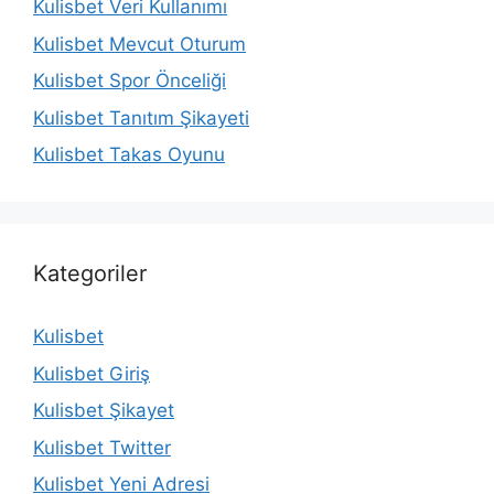
Kulisbet Veri Kullanımı
Kulisbet Mevcut Oturum
Kulisbet Spor Önceliği
Kulisbet Tanıtım Şikayeti
Kulisbet Takas Oyunu
Kategoriler
Kulisbet
Kulisbet Giriş
Kulisbet Şikayet
Kulisbet Twitter
Kulisbet Yeni Adresi