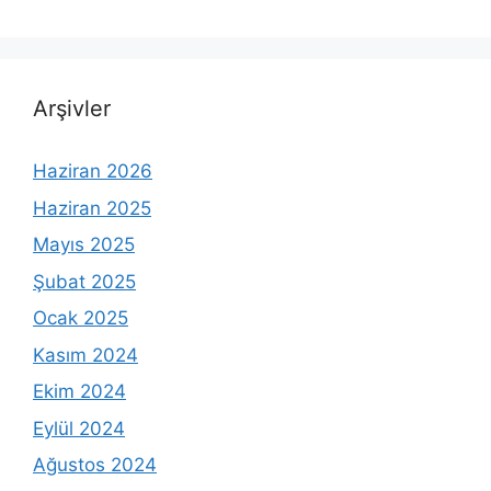
Arşivler
Haziran 2026
Haziran 2025
Mayıs 2025
Şubat 2025
Ocak 2025
Kasım 2024
Ekim 2024
Eylül 2024
Ağustos 2024