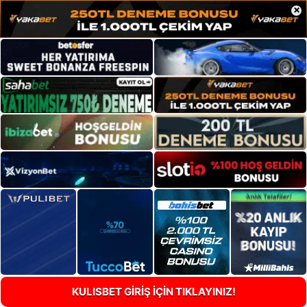
×
KULISBET GİRİŞ İÇİN TIKLAYINIZ!