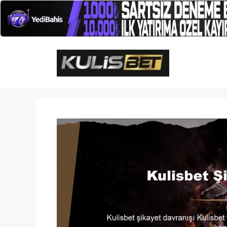
İçeriğe
atla