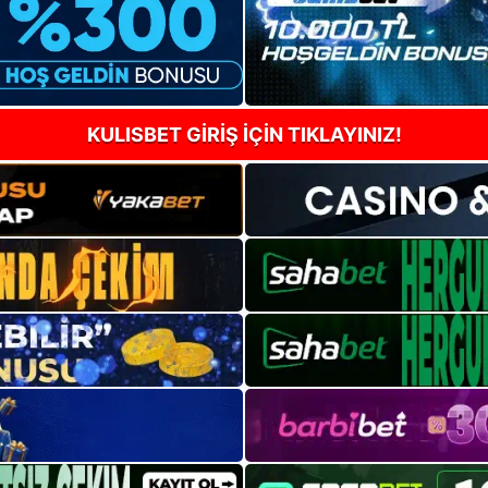
KULISBET GİRİŞ İÇİN TIKLAYINIZ!