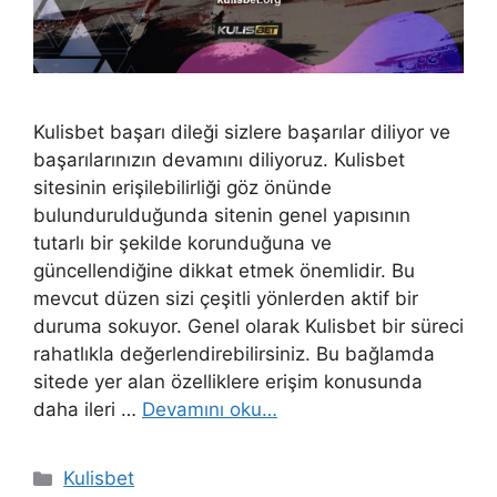
Kulisbet başarı dileği sizlere başarılar diliyor ve
başarılarınızın devamını diliyoruz. Kulisbet
sitesinin erişilebilirliği göz önünde
bulundurulduğunda sitenin genel yapısının
tutarlı bir şekilde korunduğuna ve
güncellendiğine dikkat etmek önemlidir. Bu
mevcut düzen sizi çeşitli yönlerden aktif bir
duruma sokuyor. Genel olarak Kulisbet bir süreci
rahatlıkla değerlendirebilirsiniz. Bu bağlamda
sitede yer alan özelliklere erişim konusunda
daha ileri …
Devamını oku…
Kategoriler
Kulisbet