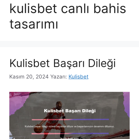
kulisbet canlı bahis
tasarımı
Kulisbet Başarı Dileği
Kasım 20, 2024
Yazarı:
Kulisbet