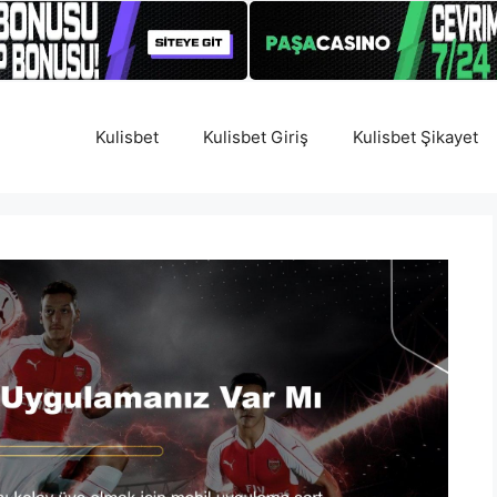
Kulisbet
Kulisbet Giriş
Kulisbet Şikayet