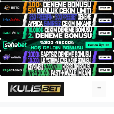
İçeriğe
atla
Menü