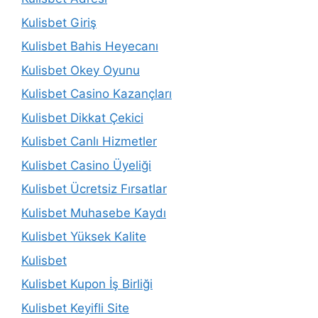
Kulisbet Giriş
Kulisbet Bahis Heyecanı
Kulisbet Okey Oyunu
Kulisbet Casino Kazançları
Kulisbet Dikkat Çekici
Kulisbet Canlı Hizmetler
Kulisbet Casino Üyeliği
Kulisbet Ücretsiz Fırsatlar
Kulisbet Muhasebe Kaydı
Kulisbet Yüksek Kalite
Kulisbet
Kulisbet Kupon İş Birliği
Kulisbet Keyifli Site