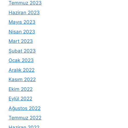
Temmuz 2023
Haziran 2023
Mayıs 2023
Nisan 2023
Mart 2023
Şubat 2023
Ocak 2023
Aralık 2022
Kasım 2022
Ekim 2022
Eylül 2022
Ağustos 2022
Temmuz 2022
Haziran 2022