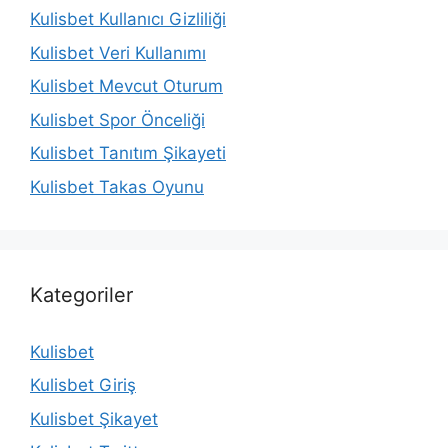
Kulisbet Kullanıcı Gizliliği
Kulisbet Veri Kullanımı
Kulisbet Mevcut Oturum
Kulisbet Spor Önceliği
Kulisbet Tanıtım Şikayeti
Kulisbet Takas Oyunu
Kategoriler
Kulisbet
Kulisbet Giriş
Kulisbet Şikayet