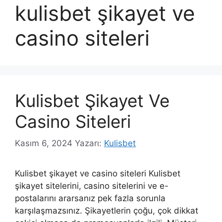
kulisbet şikayet ve
casino siteleri
Kulisbet Şikayet Ve
Casino Siteleri
Kasım 6, 2024
Yazarı:
Kulisbet
Kulisbet şikayet ve casino siteleri Kulisbet
şikayet sitelerini, casino sitelerini ve e-
postalarını ararsanız pek fazla sorunla
karşılaşmazsınız. Şikayetlerin çoğu, çok dikkat