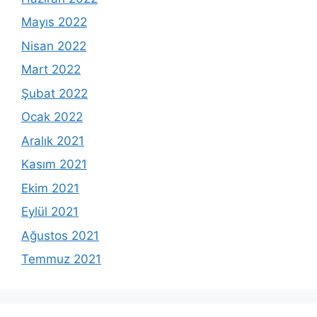
Mayıs 2022
Nisan 2022
Mart 2022
Şubat 2022
Ocak 2022
Aralık 2021
Kasım 2021
Ekim 2021
Eylül 2021
Ağustos 2021
Temmuz 2021