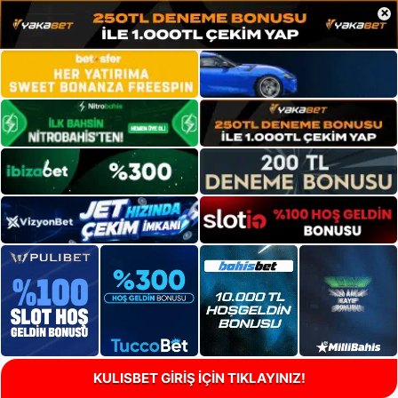
×
KULISBET GİRİŞ İÇİN TIKLAYINIZ!