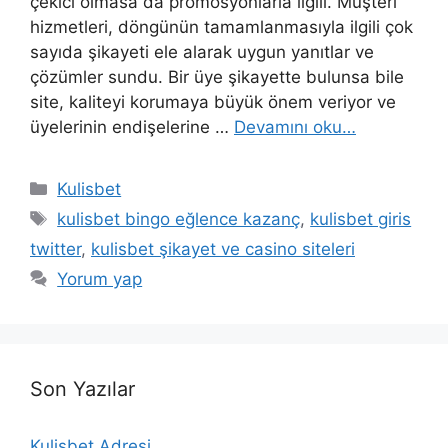
çekici olmasa da promosyonlarla ilgili. Müşteri
hizmetleri, döngünün tamamlanmasıyla ilgili çok
sayıda şikayeti ele alarak uygun yanıtlar ve
çözümler sundu. Bir üye şikayette bulunsa bile
site, kaliteyi korumaya büyük önem veriyor ve
üyelerinin endişelerine …
Devamını oku…
Kategoriler
Kulisbet
Etiketler
kulisbet bingo eğlence kazanç
,
kulisbet giris
twitter
,
kulisbet şikayet ve casino siteleri
Yorum yap
Son Yazılar
Kulisbet Adresi