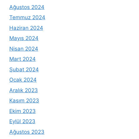
Ağustos 2024
Temmuz 2024
Haziran 2024
Mayıs 2024
Nisan 2024
Mart 2024
Şubat 2024
Ocak 2024
Aralık 2023
Kasım 2023
Ekim 2023
Eylül 2023
Ağustos 2023