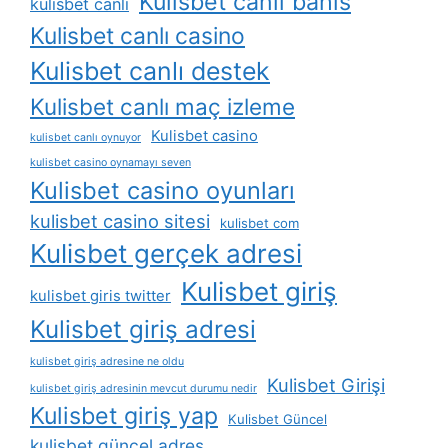
Kulisbet canlı bahis
kulisbet canli
Kulisbet canlı casino
Kulisbet canlı destek
Kulisbet canlı maç izleme
Kulisbet casino
kulisbet canlı oynuyor
kulisbet casino oynamayı seven
Kulisbet casino oyunları
kulisbet casino sitesi
kulisbet com
Kulisbet gerçek adresi
Kulisbet giriş
kulisbet giris twitter
Kulisbet giriş adresi
kulisbet giriş adresine ne oldu
Kulisbet Girişi
kulisbet giriş adresinin mevcut durumu nedir
Kulisbet giriş yap
Kulisbet Güncel
kulisbet güncel adres