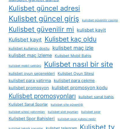
Kulisbet güncel adresi
Kulisbet güncel giriş
kulisbet güvenilir casino
Kulisbet güvenilir mi
kulisbet kayit
Kulisbet kaç oldu
Kulisbet kayıt
kulisbet maç izle
kulisbet kullanıcı dostu
kulisbet maç izleme
Kulisbet Mobil Bahis
Kulisbet nasıl bir site
kulisbet mobil sektörü
kulisbet oyun seçenekleri
Kulisbet Oyun Sitesi
kulisbet para yatirma
kulisbet para çekme
kulisbet promosyon kodu
kulisbet promosyon
Kulisbet promosyonları
kulisbet sanal bahis
Kulisbet Sanal Sporlar
kulisbet site güvenliği
kulisbet sitesi yatırımları
kulisbet slot oyunları
kulisbet spor
Kulisbet Spor Bahisleri
kulisbet spor şubesi nedir
Kulisbet tv
kulisbet telegram
kulisbet teknik sorunlar