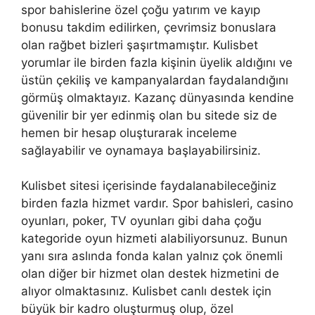
spor bahislerine özel çoğu yatırım ve kayıp
bonusu takdim edilirken, çevrimsiz bonuslara
olan rağbet bizleri şaşırtmamıştır. Kulisbet
yorumlar ile birden fazla kişinin üyelik aldığını ve
üstün çekiliş ve kampanyalardan faydalandığını
görmüş olmaktayız. Kazanç dünyasında kendine
güvenilir bir yer edinmiş olan bu sitede siz de
hemen bir hesap oluşturarak inceleme
sağlayabilir ve oynamaya başlayabilirsiniz.
Kulisbet sitesi içerisinde faydalanabileceğiniz
birden fazla hizmet vardır. Spor bahisleri, casino
oyunları, poker, TV oyunları gibi daha çoğu
kategoride oyun hizmeti alabiliyorsunuz. Bunun
yanı sıra aslında fonda kalan yalnız çok önemli
olan diğer bir hizmet olan destek hizmetini de
alıyor olmaktasınız. Kulisbet canlı destek için
büyük bir kadro oluşturmuş olup, özel