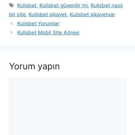
Etiketler
Kulisbet
,
Kulisbet güvenilir mi
,
Kulisbet nasıl
bir site
,
Kulisbet şikayet
,
Kulisbet şikayetvar
Kulisbet Yorumlar
Kulisbet Mobil Site Adresi
Yorum yapın
Yorum