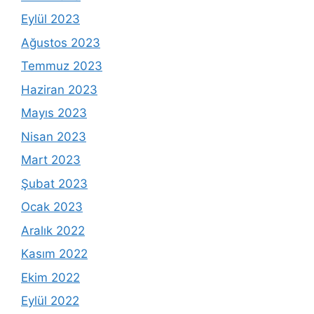
Eylül 2023
Ağustos 2023
Temmuz 2023
Haziran 2023
Mayıs 2023
Nisan 2023
Mart 2023
Şubat 2023
Ocak 2023
Aralık 2022
Kasım 2022
Ekim 2022
Eylül 2022