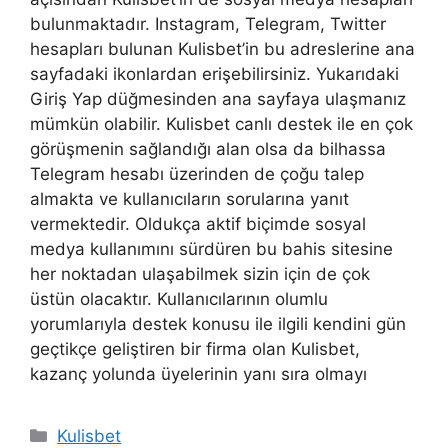
bulunmaktadır. Instagram, Telegram, Twitter
hesapları bulunan Kulisbet’in bu adreslerine ana
sayfadaki ikonlardan erişebilirsiniz. Yukarıdaki
Giriş Yap düğmesinden ana sayfaya ulaşmanız
mümkün olabilir. Kulisbet canlı destek ile en çok
görüşmenin sağlandığı alan olsa da bilhassa
Telegram hesabı üzerinden de çoğu talep
almakta ve kullanıcıların sorularına yanıt
vermektedir. Oldukça aktif biçimde sosyal
medya kullanımını sürdüren bu bahis sitesine
her noktadan ulaşabilmek sizin için de çok
üstün olacaktır. Kullanıcılarının olumlu
yorumlarıyla destek konusu ile ilgili kendini gün
geçtikçe geliştiren bir firma olan Kulisbet,
kazanç yolunda üyelerinin yanı sıra olmayı
Kategoriler
Kulisbet