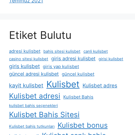
Temmuz 2021
Etiket Bulutu
adresi kulisbet
bahis sitesi kulisbet
canli kulisbet
giris adresi kulisbet
casino sitesi kulisbet
girisi kulisbet
giris kulisbet
giris yap kulisbet
güncel adresi kulisbet
güncel kulisbet
Kulisbet
kayit kulisbet
Kulisbet adres
Kulisbet adresi
Kulisbet Bahis
kulisbet bahis seçenekleri
Kulisbet Bahis Sitesi
Kulisbet bonus
Kulisbet bahis tutkunları