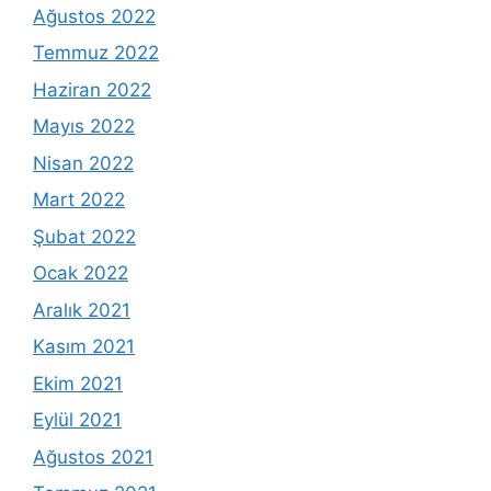
Ağustos 2022
Temmuz 2022
Haziran 2022
Mayıs 2022
Nisan 2022
Mart 2022
Şubat 2022
Ocak 2022
Aralık 2021
Kasım 2021
Ekim 2021
Eylül 2021
Ağustos 2021