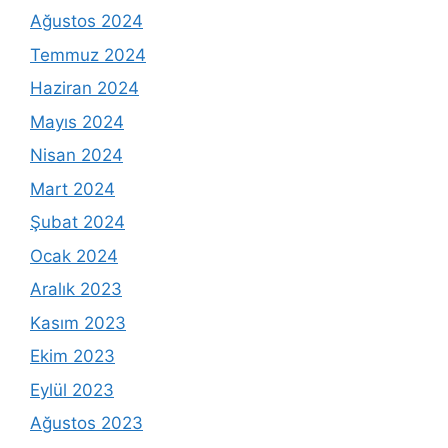
Ağustos 2024
Temmuz 2024
Haziran 2024
Mayıs 2024
Nisan 2024
Mart 2024
Şubat 2024
Ocak 2024
Aralık 2023
Kasım 2023
Ekim 2023
Eylül 2023
Ağustos 2023