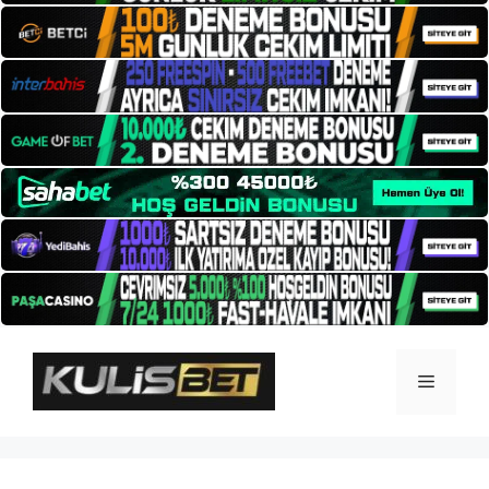
İçeriğe
atla
Menü