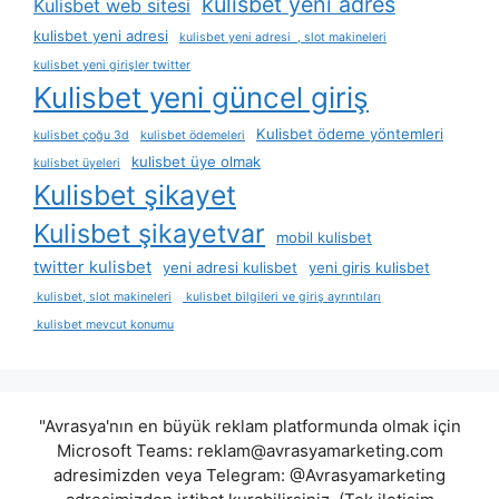
kulisbet yeni adres
Kulisbet web sitesi
kulisbet yeni adresi
kulisbet yeni adresi , slot makineleri
kulisbet yeni girişler twitter
Kulisbet yeni güncel giriş
Kulisbet ödeme yöntemleri
kulisbet çoğu 3d
kulisbet ödemeleri
kulisbet üye olmak
kulisbet üyeleri
Kulisbet şikayet
Kulisbet şikayetvar
mobil kulisbet
twitter kulisbet
yeni adresi kulisbet
yeni giris kulisbet
kulisbet, slot makineleri
kulisbet bilgileri ve giriş ayrıntıları
kulisbet mevcut konumu
"Avrasya'nın en büyük reklam platformunda olmak için
Microsoft Teams:
reklam@avrasyamarketing.com
adresimizden veya Telegram: @Avrasyamarketing