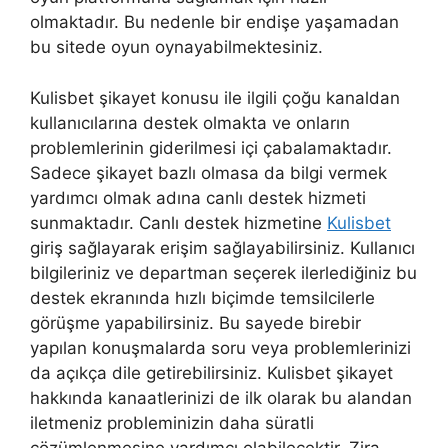
olmaktadır. Bu nedenle bir endişe yaşamadan
bu sitede oyun oynayabilmektesiniz.
Kulisbet şikayet konusu ile ilgili çoğu kanaldan
kullanıcılarına destek olmakta ve onların
problemlerinin giderilmesi içi çabalamaktadır.
Sadece şikayet bazlı olmasa da bilgi vermek
yardımcı olmak adına canlı destek hizmeti
sunmaktadır. Canlı destek hizmetine
Kulisbet
giriş sağlayarak erişim sağlayabilirsiniz. Kullanıcı
bilgileriniz ve departman seçerek ilerlediğiniz bu
destek ekranında hızlı biçimde temsilcilerle
görüşme yapabilirsiniz. Bu sayede birebir
yapılan konuşmalarda soru veya problemlerinizi
da açıkça dile getirebilirsiniz. Kulisbet şikayet
hakkında kanaatlerinizi de ilk olarak bu alandan
iletmeniz probleminizin daha süratli
çözümlenmesine yardımcı olabilecektir. Zira