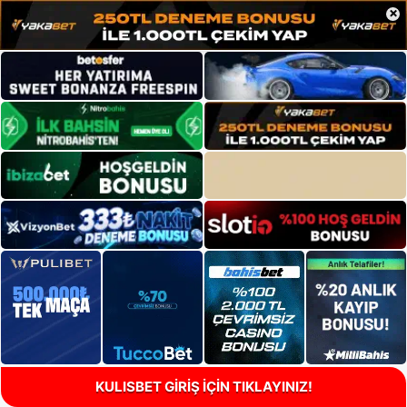
×
KULISBET GİRİŞ İÇİN TIKLAYINIZ!