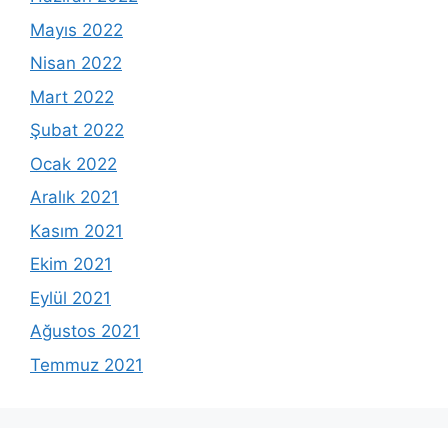
Mayıs 2022
Nisan 2022
Mart 2022
Şubat 2022
Ocak 2022
Aralık 2021
Kasım 2021
Ekim 2021
Eylül 2021
Ağustos 2021
Temmuz 2021