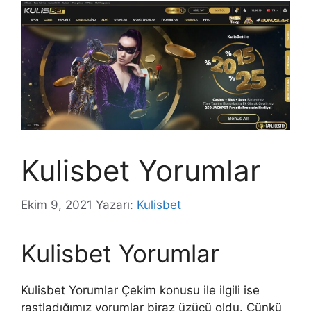
Kulisbet Yorumlar
Ekim 9, 2021
Yazarı:
Kulisbet
Kulisbet Yorumlar
Kulisbet Yorumlar Çekim konusu ile ilgili ise
rastladığımız yorumlar biraz üzücü oldu. Çünkü