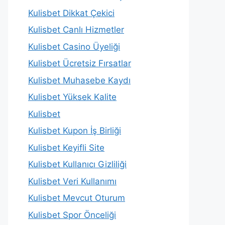
Kulisbet Dikkat Çekici
Kulisbet Canlı Hizmetler
Kulisbet Casino Üyeliği
Kulisbet Ücretsiz Fırsatlar
Kulisbet Muhasebe Kaydı
Kulisbet Yüksek Kalite
Kulisbet
Kulisbet Kupon İş Birliği
Kulisbet Keyifli Site
Kulisbet Kullanıcı Gizliliği
Kulisbet Veri Kullanımı
Kulisbet Mevcut Oturum
Kulisbet Spor Önceliği