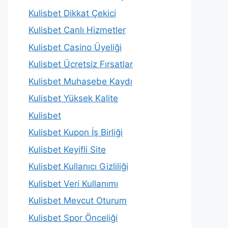
Kulisbet Dikkat Çekici
Kulisbet Canlı Hizmetler
Kulisbet Casino Üyeliği
Kulisbet Ücretsiz Fırsatlar
Kulisbet Muhasebe Kaydı
Kulisbet Yüksek Kalite
Kulisbet
Kulisbet Kupon İş Birliği
Kulisbet Keyifli Site
Kulisbet Kullanıcı Gizliliği
Kulisbet Veri Kullanımı
Kulisbet Mevcut Oturum
Kulisbet Spor Önceliği