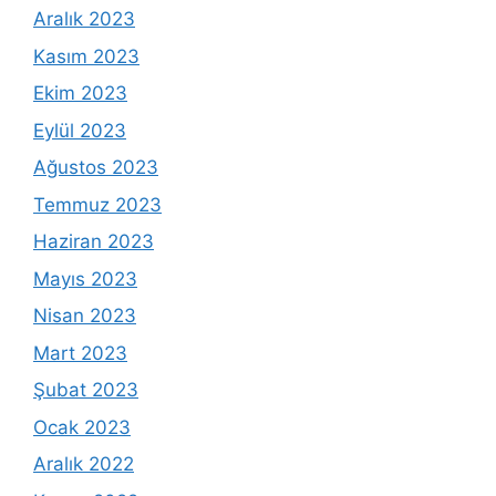
Aralık 2023
Kasım 2023
Ekim 2023
Eylül 2023
Ağustos 2023
Temmuz 2023
Haziran 2023
Mayıs 2023
Nisan 2023
Mart 2023
Şubat 2023
Ocak 2023
Aralık 2022