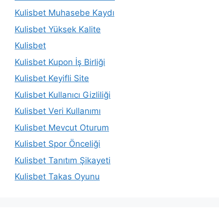
Kulisbet Muhasebe Kaydı
Kulisbet Yüksek Kalite
Kulisbet
Kulisbet Kupon İş Birliği
Kulisbet Keyifli Site
Kulisbet Kullanıcı Gizliliği
Kulisbet Veri Kullanımı
Kulisbet Mevcut Oturum
Kulisbet Spor Önceliği
Kulisbet Tanıtım Şikayeti
Kulisbet Takas Oyunu