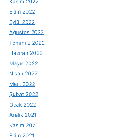
Kasım 2022
Ekim 2022
Eylül 2022
Ağustos 2022
Temmuz 2022
Haziran 2022
Mayıs 2022
Nisan 2022
Mart 2022
Şubat 2022
Ocak 2022
Aralık 2021
Kasım 2021
Ekim 2021