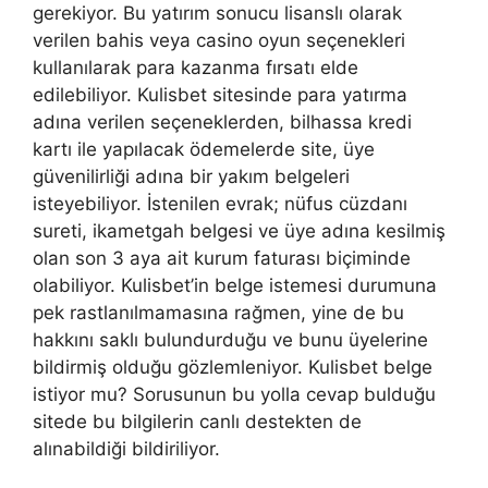
gerekiyor. Bu yatırım sonucu lisanslı olarak
verilen bahis veya casino oyun seçenekleri
kullanılarak para kazanma fırsatı elde
edilebiliyor. Kulisbet sitesinde para yatırma
adına verilen seçeneklerden, bilhassa kredi
kartı ile yapılacak ödemelerde site, üye
güvenilirliği adına bir yakım belgeleri
isteyebiliyor. İstenilen evrak; nüfus cüzdanı
sureti, ikametgah belgesi ve üye adına kesilmiş
olan son 3 aya ait kurum faturası biçiminde
olabiliyor. Kulisbet’in belge istemesi durumuna
pek rastlanılmamasına rağmen, yine de bu
hakkını saklı bulundurduğu ve bunu üyelerine
bildirmiş olduğu gözlemleniyor. Kulisbet belge
istiyor mu? Sorusunun bu yolla cevap bulduğu
sitede bu bilgilerin canlı destekten de
alınabildiği bildiriliyor.