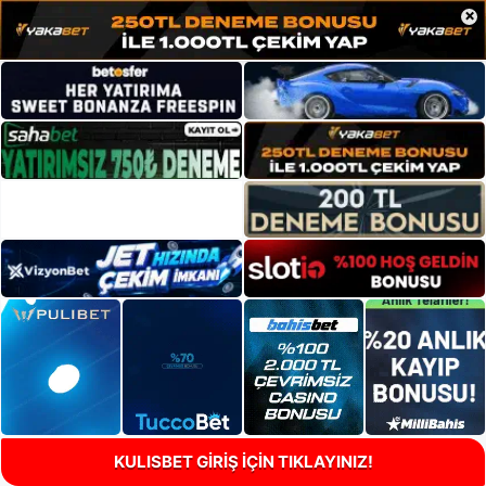
×
KULISBET GİRİŞ İÇİN TIKLAYINIZ!