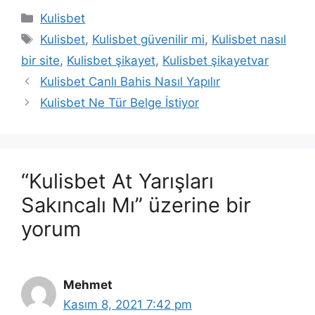
Kategoriler
Kulisbet
Etiketler
Kulisbet
,
Kulisbet güvenilir mi
,
Kulisbet nasıl
bir site
,
Kulisbet şikayet
,
Kulisbet şikayetvar
Kulisbet Canlı Bahis Nasıl Yapılır
Kulisbet Ne Tür Belge İstiyor
“Kulisbet At Yarışları
Sakıncalı Mı” üzerine bir
yorum
Mehmet
Kasım 8, 2021 7:42 pm