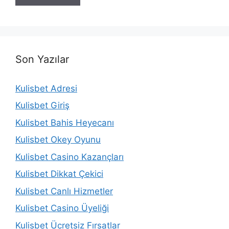
Son Yazılar
Kulisbet Adresi
Kulisbet Giriş
Kulisbet Bahis Heyecanı
Kulisbet Okey Oyunu
Kulisbet Casino Kazançları
Kulisbet Dikkat Çekici
Kulisbet Canlı Hizmetler
Kulisbet Casino Üyeliği
Kulisbet Ücretsiz Fırsatlar