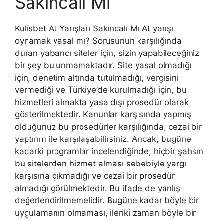
Sakıncalı Mı
Kulisbet At Yarışları Sakıncalı Mı At yarışı
oynamak yasal mı? Sorusunun karşılığında
duran yabancı siteler için, sizin yapabileceğiniz
bir şey bulunmamaktadır. Site yasal olmadığı
için, denetim altında tutulmadığı, vergisini
vermediği ve Türkiye’de kurulmadığı için, bu
hizmetleri almakta yasa dışı prosedür olarak
gösterilmektedir. Kanunlar karşısında yapmış
olduğunuz bu prosedürler karşılığında, cezai bir
yaptırım ile karşılaşabilirsiniz. Ancak, bugüne
kadarki programlar incelendiğinde, hiçbir şahsın
bu sitelerden hizmet alması sebebiyle yargı
karşısına çıkmadığı ve cezai bir prosedür
almadığı görülmektedir. Bu ifade de yanlış
değerlendirilmemelidir. Bugüne kadar böyle bir
uygulamanın olmaması, ileriki zaman böyle bir