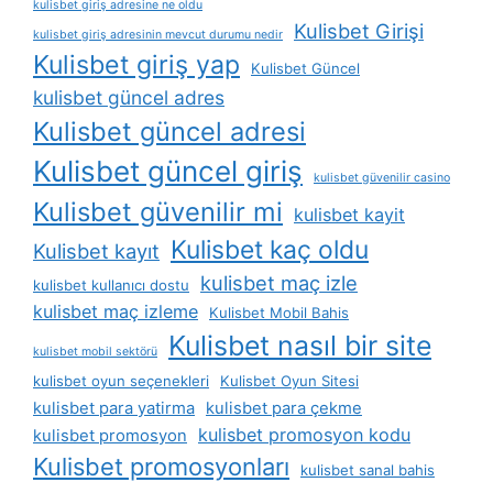
kulisbet giriş adresine ne oldu
Kulisbet Girişi
kulisbet giriş adresinin mevcut durumu nedir
Kulisbet giriş yap
Kulisbet Güncel
kulisbet güncel adres
Kulisbet güncel adresi
Kulisbet güncel giriş
kulisbet güvenilir casino
Kulisbet güvenilir mi
kulisbet kayit
Kulisbet kaç oldu
Kulisbet kayıt
kulisbet maç izle
kulisbet kullanıcı dostu
kulisbet maç izleme
Kulisbet Mobil Bahis
Kulisbet nasıl bir site
kulisbet mobil sektörü
kulisbet oyun seçenekleri
Kulisbet Oyun Sitesi
kulisbet para yatirma
kulisbet para çekme
kulisbet promosyon kodu
kulisbet promosyon
Kulisbet promosyonları
kulisbet sanal bahis