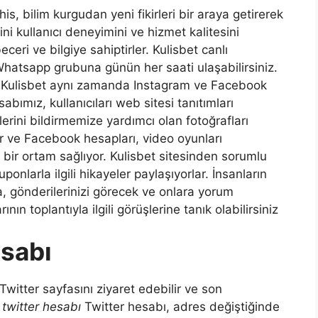
his, bilim kurgudan yeni fikirleri bir araya getirerek
ni kullanıcı deneyimini ve hizmet kalitesini
eri ve bilgiye sahiptirler. Kulisbet canlı
 Whatsapp grubuna günün her saati ulaşabilirsiniz.
n Kulisbet aynı zamanda Instagram ve Facebook
bımız, kullanıcıları web sitesi tanıtımları
rini bildirmemize yardımcı olan fotoğrafları
ter ve Facebook hesapları, video oyunları
bir ortam sağlıyor. Kulisbet sitesinden sorumlu
ponlarla ilgili hikayeler paylaşıyorlar. İnsanların
, gönderilerinizi görecek ve onlara yorum
ın toplantıyla ilgili görüşlerine tanık olabilirsiniz
esabı
witter sayfasını ziyaret edebilir ve son
twitter hesabı
Twitter hesabı, adres değiştiğinde