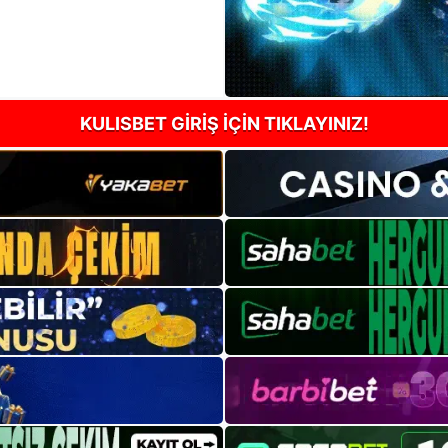
KULISBET GİRİŞ İÇİN TIKLAYINIZ!