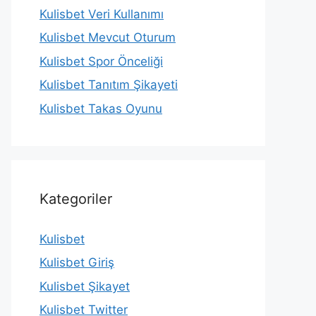
Kulisbet Veri Kullanımı
Kulisbet Mevcut Oturum
Kulisbet Spor Önceliği
Kulisbet Tanıtım Şikayeti
Kulisbet Takas Oyunu
Kategoriler
Kulisbet
Kulisbet Giriş
Kulisbet Şikayet
Kulisbet Twitter