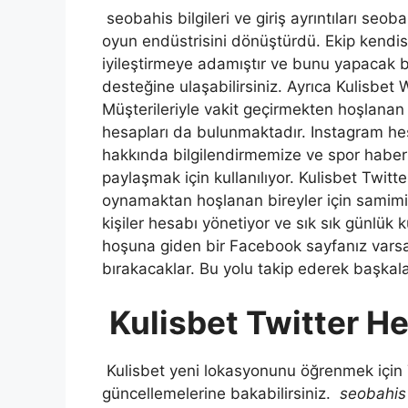
seobahis bilgileri ve giriş ayrıntıları seoba
oyun endüstrisini dönüştürdü. Ekip kendisi
iyileştirmeye adamıştır ve bunu yapacak bec
desteğine ulaşabilirsiniz. Ayrıca Kulisbet
Müşterileriyle vakit geçirmekten hoşlana
hesapları da bulunmaktadır. Instagram hesa
hakkında bilgilendirmemize ve spor haberle
paylaşmak için kullanılıyor. Kulisbet Twit
oynamaktan hoşlanan bireyler için samimi 
kişiler hesabı yönetiyor ve sık sık günlük ku
hoşuna giden bir Facebook sayfanız varsa
bırakacaklar. Bu yolu takip ederek başkaların
Kulisbet Twitter H
Kulisbet yeni lokasyonunu öğrenmek için T
güncellemelerine bakabilirsiniz.
seobahis 