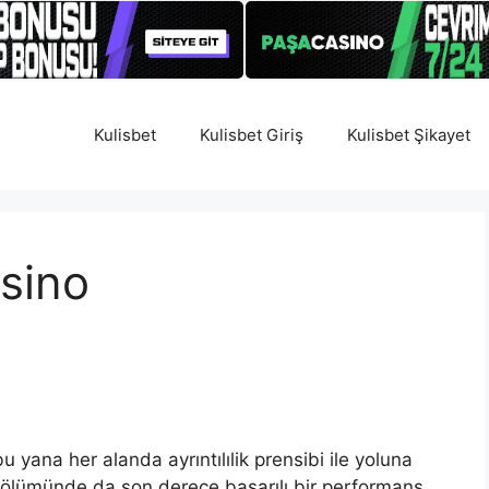
Kulisbet
Kulisbet Giriş
Kulisbet Şikayet
asino
 yana her alanda ayrıntılılik prensibi ile yoluna
ölümünde da son derece başarılı bir performans