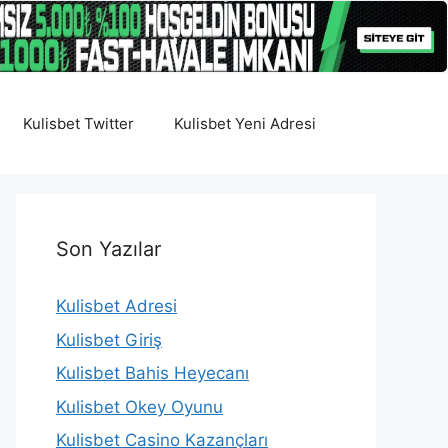
Kulisbet Twitter
Kulisbet Yeni Adresi
Son Yazılar
Kulisbet Adresi
Kulisbet Giriş
Kulisbet Bahis Heyecanı
Kulisbet Okey Oyunu
Kulisbet Casino Kazançları