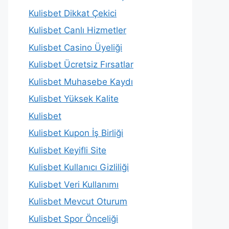
Kulisbet Dikkat Çekici
Kulisbet Canlı Hizmetler
Kulisbet Casino Üyeliği
Kulisbet Ücretsiz Fırsatlar
Kulisbet Muhasebe Kaydı
Kulisbet Yüksek Kalite
Kulisbet
Kulisbet Kupon İş Birliği
Kulisbet Keyifli Site
Kulisbet Kullanıcı Gizliliği
Kulisbet Veri Kullanımı
Kulisbet Mevcut Oturum
Kulisbet Spor Önceliği