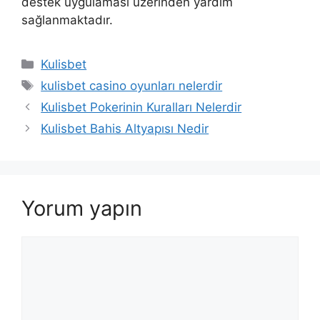
destek uygulaması üzerinden yardım
sağlanmaktadır.
Kategoriler
Kulisbet
Etiketler
kulisbet casino oyunları nelerdir
Kulisbet Pokerinin Kuralları Nelerdir
Kulisbet Bahis Altyapısı Nedir
Yorum yapın
Yorum