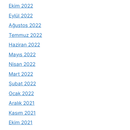
Ekim 2022
Eylül 2022
Ağustos 2022
Temmuz 2022
Haziran 2022
Mayıs 2022
Nisan 2022
Mart 2022
Şubat 2022
Ocak 2022
Aralık 2021
Kasım 2021
Ekim 2021