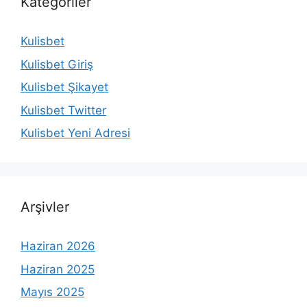
Kategoriler
Kulisbet
Kulisbet Giriş
Kulisbet Şikayet
Kulisbet Twitter
Kulisbet Yeni Adresi
Arşivler
Haziran 2026
Haziran 2025
Mayıs 2025