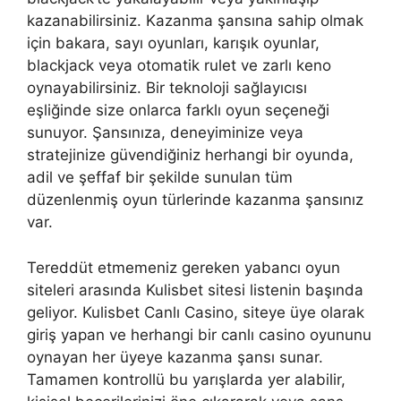
kazanabilirsiniz. Kazanma şansına sahip olmak
için bakara, sayı oyunları, karışık oyunlar,
blackjack veya otomatik rulet ve zarlı keno
oynayabilirsiniz. Bir teknoloji sağlayıcısı
eşliğinde size onlarca farklı oyun seçeneği
sunuyor. Şansınıza, deneyiminize veya
stratejinize güvendiğiniz herhangi bir oyunda,
adil ve şeffaf bir şekilde sunulan tüm
düzenlenmiş oyun türlerinde kazanma şansınız
var.
Tereddüt etmemeniz gereken yabancı oyun
siteleri arasında Kulisbet sitesi listenin başında
geliyor. Kulisbet Canlı Casino, siteye üye olarak
giriş yapan ve herhangi bir canlı casino oyununu
oynayan her üyeye kazanma şansı sunar.
Tamamen kontrollü bu yarışlarda yer alabilir,