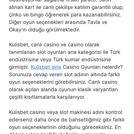
alınan kart ile canlı çekilişe katılım garantili olup,
çinko ve bingo öğrenerek para kazanabilirsiniz.
Diğer oyun seçenekleri arasında Tavla ve
Okay’ın olduğu görülmektedir.
Kulisbet, canlı casino ve casino olarak
tanımlanan slot oyunları ana kategorisi ile Türk
endüstrisine veya Türk kumar endüstrisine
girmiştir.
Kulisbet giriş
Casino Oyunları nelerdir?
Sorunuza cevap veren slot adının altında farklı
oyun seçeneklerini görebilirsiniz. Canlı casino
olarak açılan alanda oyunun klasik varyantları
çeşitli kısıtlamalarla karşılanıyor.
Kulisbet casino veya slot makinesi adını kontrol
ederseniz daha önce de bahsettiğimiz gibi farklı
oyun seçeneklerinin olduğunu göreceksiniz. En