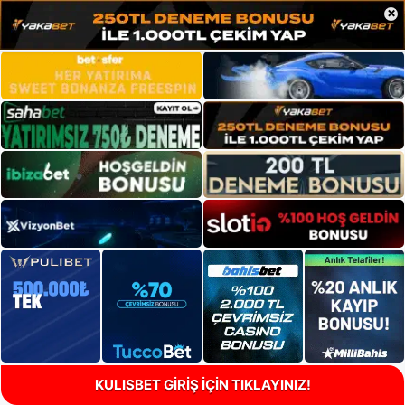
×
KULISBET GİRİŞ İÇİN TIKLAYINIZ!