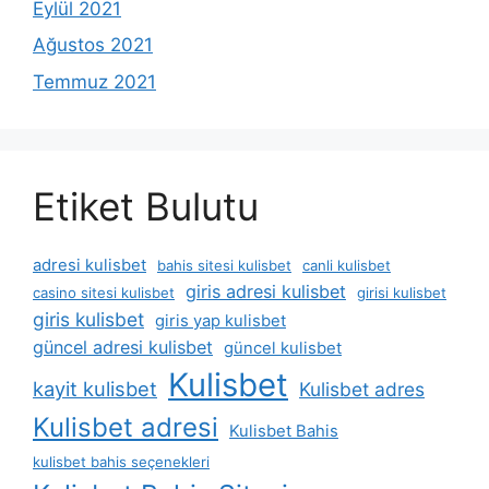
Eylül 2021
Ağustos 2021
Temmuz 2021
Etiket Bulutu
adresi kulisbet
bahis sitesi kulisbet
canli kulisbet
giris adresi kulisbet
casino sitesi kulisbet
girisi kulisbet
giris kulisbet
giris yap kulisbet
güncel adresi kulisbet
güncel kulisbet
Kulisbet
kayit kulisbet
Kulisbet adres
Kulisbet adresi
Kulisbet Bahis
kulisbet bahis seçenekleri