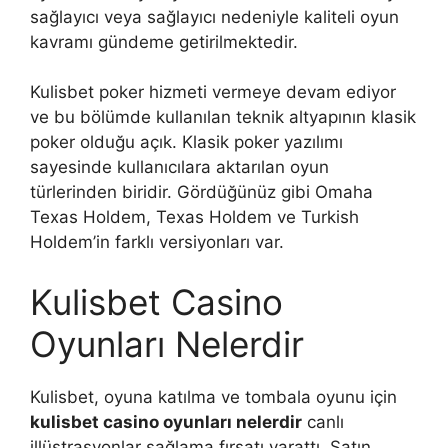
sağlayıcı veya sağlayıcı nedeniyle kaliteli oyun
kavramı gündeme getirilmektedir.
Kulisbet poker hizmeti vermeye devam ediyor
ve bu bölümde kullanılan teknik altyapının klasik
poker olduğu açık. Klasik poker yazılımı
sayesinde kullanıcılara aktarılan oyun
türlerinden biridir. Gördüğünüz gibi Omaha
Texas Holdem, Texas Holdem ve Turkish
Holdem’in farklı versiyonları var.
Kulisbet Casino
Oyunları Nelerdir
Kulisbet, oyuna katılma ve tombala oyunu için
kulisbet casino oyunları nelerdir
canlı
illüstrasyonlar sağlama fırsatı yarattı. Satın