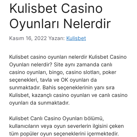
Kulisbet Casino
Oyunları Nelerdir
Kasım 16, 2022
Yazarı:
Kulisbet
Kulisbet casino oyunları nelerdir Kulisbet Casino
Oyunları nelerdir? Site aynı zamanda canlı
casino oyunları, bingo, casino slotları, poker
seçenekleri, tavla ve OK oyunları da
sunmaktadır. Bahis seçeneklerinin yanı sıra
Kulisbet, kazançlı casino oyunları ve canlı casino
oyunları da sunmaktadır.
Kulisbet Canlı Casino Oyunları bölümü,
kullanıcıların veya oyun severlerin ilgisini çeken
tüm popüler oyun seçeneklerini içermektedir.