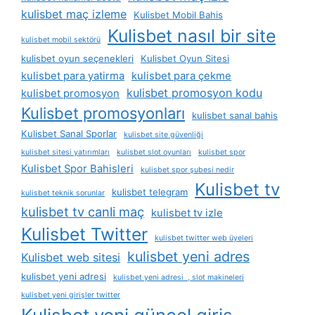
kulisbet maç izleme
Kulisbet Mobil Bahis
Kulisbet nasıl bir site
kulisbet mobil sektörü
kulisbet oyun seçenekleri
Kulisbet Oyun Sitesi
kulisbet para yatirma
kulisbet para çekme
kulisbet promosyon kodu
kulisbet promosyon
Kulisbet promosyonları
kulisbet sanal bahis
Kulisbet Sanal Sporlar
kulisbet site güvenliği
kulisbet sitesi yatırımları
kulisbet slot oyunları
kulisbet spor
Kulisbet Spor Bahisleri
kulisbet spor şubesi nedir
Kulisbet tv
kulisbet telegram
kulisbet teknik sorunlar
kulisbet tv canli maç
kulisbet tv izle
Kulisbet Twitter
kulisbet twitter web üyeleri
kulisbet yeni adres
Kulisbet web sitesi
kulisbet yeni adresi
kulisbet yeni adresi , slot makineleri
kulisbet yeni girişler twitter