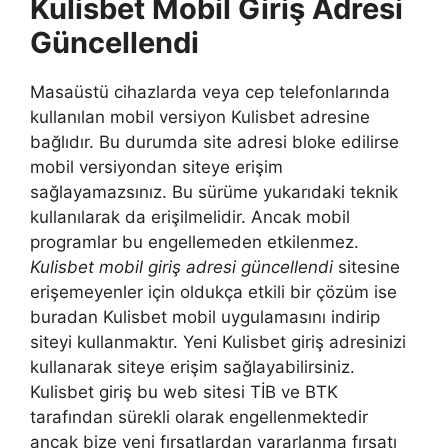
Kulisbet Mobil Giriş Adresi
Güncellendi
Masaüstü cihazlarda veya cep telefonlarında
kullanılan mobil versiyon Kulisbet adresine
bağlıdır. Bu durumda site adresi bloke edilirse
mobil versiyondan siteye erişim
sağlayamazsınız. Bu sürüme yukarıdaki teknik
kullanılarak da erişilmelidir. Ancak mobil
programlar bu engellemeden etkilenmez.
Kulisbet mobil giriş adresi güncellendi
sitesine
erişemeyenler için oldukça etkili bir çözüm ise
buradan Kulisbet mobil uygulamasını indirip
siteyi kullanmaktır. Yeni Kulisbet giriş adresinizi
kullanarak siteye erişim sağlayabilirsiniz.
Kulisbet giriş bu web sitesi TİB ve BTK
tarafından sürekli olarak engellenmektedir
ancak bize yeni fırsatlardan yararlanma fırsatı