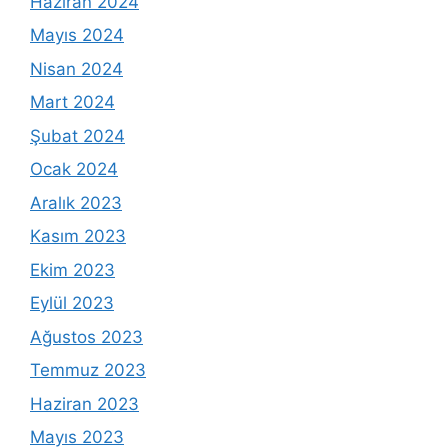
Haziran 2024
Mayıs 2024
Nisan 2024
Mart 2024
Şubat 2024
Ocak 2024
Aralık 2023
Kasım 2023
Ekim 2023
Eylül 2023
Ağustos 2023
Temmuz 2023
Haziran 2023
Mayıs 2023