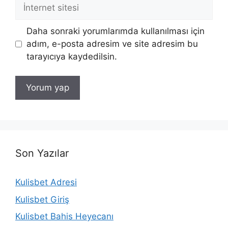
İnternet
sitesi
Daha sonraki yorumlarımda kullanılması için
adım, e-posta adresim ve site adresim bu
tarayıcıya kaydedilsin.
Son Yazılar
Kulisbet Adresi
Kulisbet Giriş
Kulisbet Bahis Heyecanı