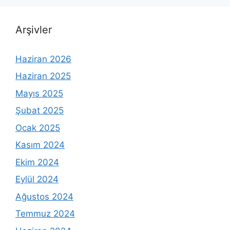
Arşivler
Haziran 2026
Haziran 2025
Mayıs 2025
Şubat 2025
Ocak 2025
Kasım 2024
Ekim 2024
Eylül 2024
Ağustos 2024
Temmuz 2024