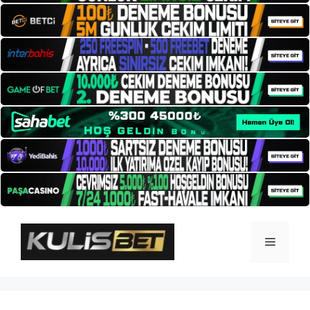
İçeriğe
atla
Menü