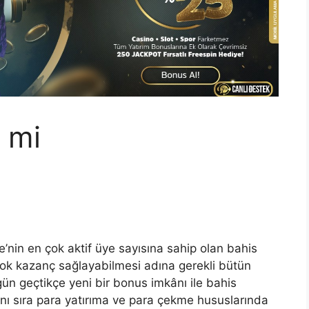
r mi
ye’nin en çok aktif üye sayısına sahip olan bahis
a çok kazanç sağlayabilmesi adına gerekli bütün
 gün geçtikçe yeni bir bonus imkânı ile bahis
anı sıra para yatırıma ve para çekme hususlarında