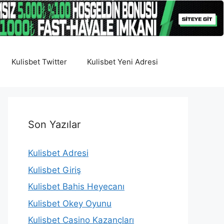
Kulisbet Twitter
Kulisbet Yeni Adresi
Son Yazılar
Kulisbet Adresi
Kulisbet Giriş
Kulisbet Bahis Heyecanı
Kulisbet Okey Oyunu
Kulisbet Casino Kazançları