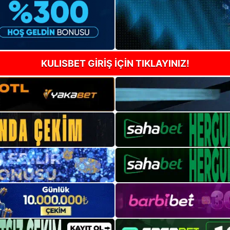
KULISBET GİRİŞ İÇİN TIKLAYINIZ!