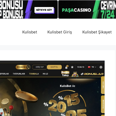
Kulisbet
Kulisbet Giriş
Kulisbet Şikayet