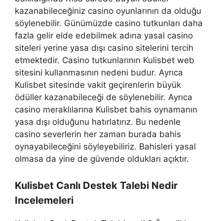
kazanabileceğiniz casino oyunlarının da olduğu
söylenebilir. Günümüzde casino tutkunları daha
fazla gelir elde edebilmek adına yasal casino
siteleri yerine yasa dışı casino sitelerini tercih
etmektedir. Casino tutkunlarının Kulisbet web
sitesini kullanmasının nedeni budur. Ayrıca
Kulisbet sitesinde vakit geçirenlerin büyük
ödüller kazanabileceği de söylenebilir. Ayrıca
casino meraklılarına Kulisbet bahis oynamanın
yasa dışı olduğunu hatırlatırız. Bu nedenle
casino severlerin her zaman burada bahis
oynayabileceğini söyleyebiliriz. Bahisleri yasal
olmasa da yine de güvende oldukları açıktır.
Kulisbet Canlı Destek Talebi Nedir
Incelemeleri