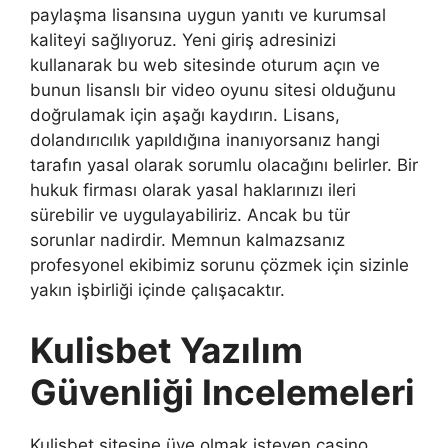
paylaşma lisansına uygun yanıtı ve kurumsal
kaliteyi sağlıyoruz. Yeni giriş adresinizi
kullanarak bu web sitesinde oturum açın ve
bunun lisanslı bir video oyunu sitesi olduğunu
doğrulamak için aşağı kaydırın. Lisans,
dolandırıcılık yapıldığına inanıyorsanız hangi
tarafın yasal olarak sorumlu olacağını belirler. Bir
hukuk firması olarak yasal haklarınızı ileri
sürebilir ve uygulayabiliriz. Ancak bu tür
sorunlar nadirdir. Memnun kalmazsanız
profesyonel ekibimiz sorunu çözmek için sizinle
yakın işbirliği içinde çalışacaktır.
Kulisbet Yazılım
Güvenliği Incelemeleri
Kulisbet sitesine üye olmak isteyen casino