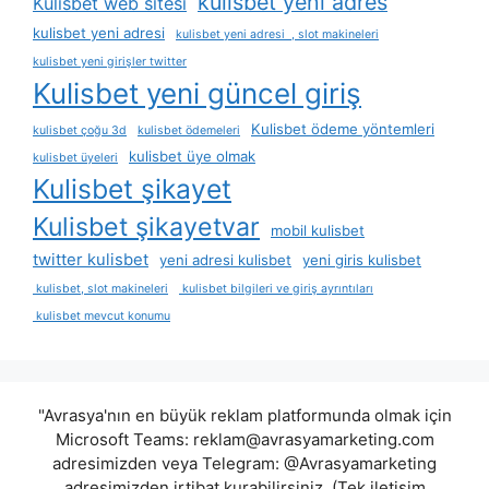
kulisbet yeni adres
Kulisbet web sitesi
kulisbet yeni adresi
kulisbet yeni adresi , slot makineleri
kulisbet yeni girişler twitter
Kulisbet yeni güncel giriş
Kulisbet ödeme yöntemleri
kulisbet çoğu 3d
kulisbet ödemeleri
kulisbet üye olmak
kulisbet üyeleri
Kulisbet şikayet
Kulisbet şikayetvar
mobil kulisbet
twitter kulisbet
yeni adresi kulisbet
yeni giris kulisbet
kulisbet, slot makineleri
kulisbet bilgileri ve giriş ayrıntıları
kulisbet mevcut konumu
"Avrasya'nın en büyük reklam platformunda olmak için
Microsoft Teams:
reklam@avrasyamarketing.com
adresimizden veya Telegram: @Avrasyamarketing
adresimizden irtibat kurabilirsiniz. (Tek iletişim