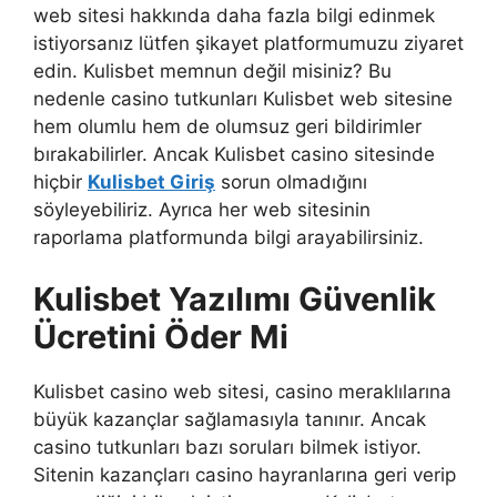
web sitesi hakkında daha fazla bilgi edinmek
istiyorsanız lütfen şikayet platformumuzu ziyaret
edin. Kulisbet memnun değil misiniz? Bu
nedenle casino tutkunları Kulisbet web sitesine
hem olumlu hem de olumsuz geri bildirimler
bırakabilirler. Ancak Kulisbet casino sitesinde
hiçbir
Kulisbet Giriş
sorun olmadığını
söyleyebiliriz. Ayrıca her web sitesinin
raporlama platformunda bilgi arayabilirsiniz.
Kulisbet Yazılımı Güvenlik
Ücretini Öder Mi
Kulisbet casino web sitesi, casino meraklılarına
büyük kazançlar sağlamasıyla tanınır. Ancak
casino tutkunları bazı soruları bilmek istiyor.
Sitenin kazançları casino hayranlarına geri verip