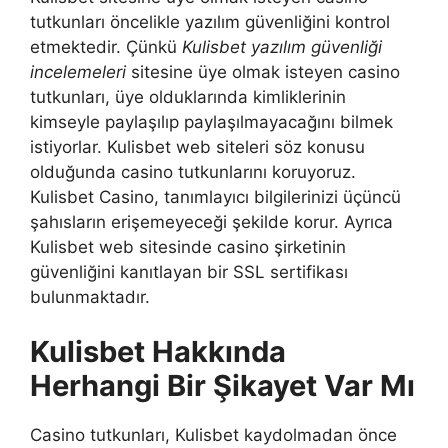
tutkunları öncelikle yazılım güvenliğini kontrol
etmektedir. Çünkü
Kulisbet yazılım güvenliği
incelemeleri
sitesine üye olmak isteyen casino
tutkunları, üye olduklarında kimliklerinin
kimseyle paylaşılıp paylaşılmayacağını bilmek
istiyorlar. Kulisbet web siteleri söz konusu
olduğunda casino tutkunlarını koruyoruz.
Kulisbet Casino, tanımlayıcı bilgilerinizi üçüncü
şahısların erişemeyeceği şekilde korur. Ayrıca
Kulisbet web sitesinde casino şirketinin
güvenliğini kanıtlayan bir SSL sertifikası
bulunmaktadır.
Kulisbet Hakkında
Herhangi Bir Şikayet Var Mı
Casino tutkunları, Kulisbet kaydolmadan önce