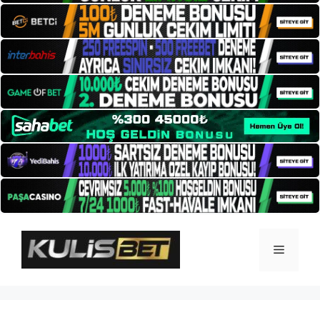
İçeriğe
atla
Menü