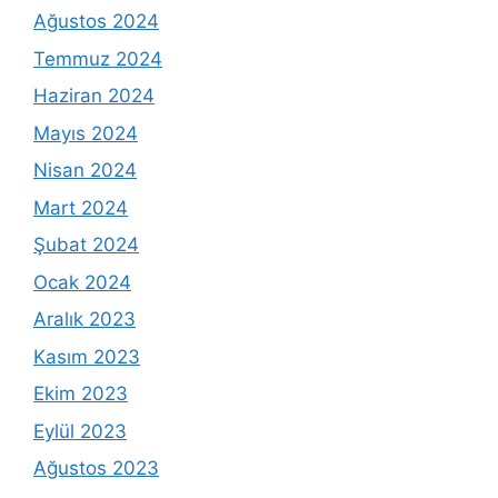
Ağustos 2024
Temmuz 2024
Haziran 2024
Mayıs 2024
Nisan 2024
Mart 2024
Şubat 2024
Ocak 2024
Aralık 2023
Kasım 2023
Ekim 2023
Eylül 2023
Ağustos 2023