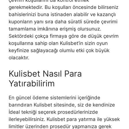
çevrim koşullarını da kontrol etmek
gerekmektedir. Bu koşulları öncesinde bilirseniz
bahislerinizi buna istinaden alabilir ve kazançlı
kuponların yanı sıra daha süratli sürede çevrimi
tamamlama imkânına erişmiş olursunuz.
Sektördeki çokça firmaya göre de düşük çevrim
koşullarına sahip olan Kulisbet’in sizin oyun
keyfinize sağlayacağı olumlu etki çok büyük
olacaktır.
Kulisbet Nasıl Para
Yatırabilirim
En güncel ödeme sistemlerini içeriğinde
barındıran Kulisbet sitesinde, siz de kendinize
İdeal tekniği seçerek prosedürlerinizde
ilerleyebilirsiniz. Kulisbet para yatırma ile yüksek
limitler üzerinden prosedür yapmanıza gerek