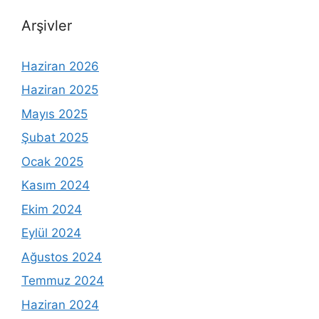
Arşivler
Haziran 2026
Haziran 2025
Mayıs 2025
Şubat 2025
Ocak 2025
Kasım 2024
Ekim 2024
Eylül 2024
Ağustos 2024
Temmuz 2024
Haziran 2024