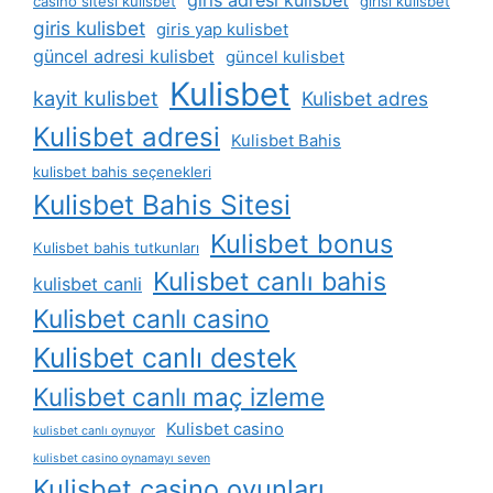
giris adresi kulisbet
casino sitesi kulisbet
girisi kulisbet
giris kulisbet
giris yap kulisbet
güncel adresi kulisbet
güncel kulisbet
Kulisbet
kayit kulisbet
Kulisbet adres
Kulisbet adresi
Kulisbet Bahis
kulisbet bahis seçenekleri
Kulisbet Bahis Sitesi
Kulisbet bonus
Kulisbet bahis tutkunları
Kulisbet canlı bahis
kulisbet canli
Kulisbet canlı casino
Kulisbet canlı destek
Kulisbet canlı maç izleme
Kulisbet casino
kulisbet canlı oynuyor
kulisbet casino oynamayı seven
Kulisbet casino oyunları