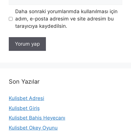
sitesi
Daha sonraki yorumlarımda kullanılması için
adım, e-posta adresim ve site adresim bu
tarayıcıya kaydedilsin.
Son Yazılar
Kulisbet Adresi
Kulisbet Giriş
Kulisbet Bahis Heyecanı
Kulisbet Okey Oyunu