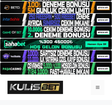
İçeriğe
atla
Menü