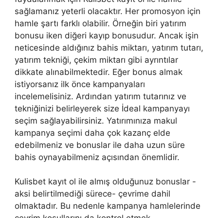
sağlamanız yeterli olacaktır. Her promosyon için
hamle şartı farklı olabilir. Örneğin biri yatırım
bonusu iken diğeri kayıp bonusudur. Ancak işin
neticesinde aldığınız bahis miktarı, yatırım tutarı,
yatırım tekniği, çekim miktarı gibi ayrıntılar
dikkate alınabilmektedir. Eğer bonus almak
istiyorsanız ilk önce kampanyaları
incelemelisiniz. Ardından yatırım tutarınız ve
tekniğinizi belirleyerek size İdeal kampanyayı
seçim sağlayabilirsiniz. Yatırımınıza makul
kampanya seçimi daha çok kazanç elde
edebilmeniz ve bonuslar ile daha uzun süre
bahis oynayabilmeniz açısından önemlidir.
Kulisbet kayıt ol ile almış olduğunuz bonuslar -
aksi belirtilmediği sürece- çevrime dahil
olmaktadır. Bu nedenle kampanya hamlelerinde