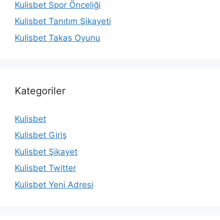
Kulisbet Spor Önceliği
Kulisbet Tanıtım Şikayeti
Kulisbet Takas Oyunu
Kategoriler
Kulisbet
Kulisbet Giriş
Kulisbet Şikayet
Kulisbet Twitter
Kulisbet Yeni Adresi