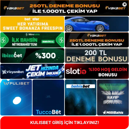
×
KULISBET GİRİŞ İÇİN TIKLAYINIZ!