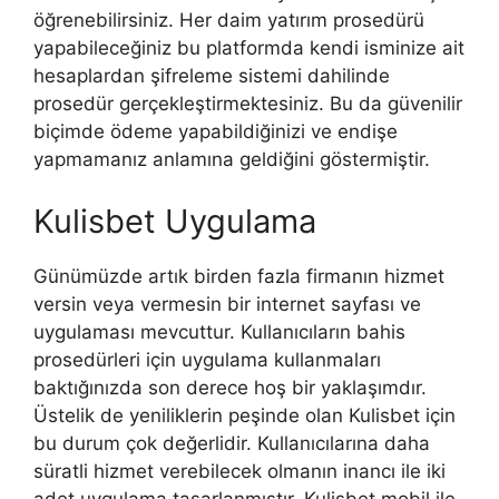
öğrenebilirsiniz. Her daim yatırım prosedürü
yapabileceğiniz bu platformda kendi isminize ait
hesaplardan şifreleme sistemi dahilinde
prosedür gerçekleştirmektesiniz. Bu da güvenilir
biçimde ödeme yapabildiğinizi ve endişe
yapmamanız anlamına geldiğini göstermiştir.
Kulisbet Uygulama
Günümüzde artık birden fazla firmanın hizmet
versin veya vermesin bir internet sayfası ve
uygulaması mevcuttur. Kullanıcıların bahis
prosedürleri için uygulama kullanmaları
baktığınızda son derece hoş bir yaklaşımdır.
Üstelik de yeniliklerin peşinde olan Kulisbet için
bu durum çok değerlidir. Kullanıcılarına daha
süratli hizmet verebilecek olmanın inancı ile iki
adet uygulama tasarlanmıştır. Kulisbet mobil ile