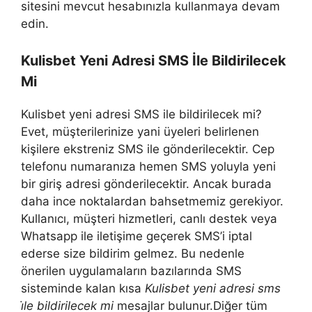
sitesini mevcut hesabınızla kullanmaya devam
edin.
Kulisbet Yeni Adresi SMS İle Bildirilecek
Mi
Kulisbet yeni adresi SMS ile bildirilecek mi?
Evet, müşterilerinize yani üyeleri belirlenen
kişilere ekstreniz SMS ile gönderilecektir. Cep
telefonu numaranıza hemen SMS yoluyla yeni
bir giriş adresi gönderilecektir. Ancak burada
daha ince noktalardan bahsetmemiz gerekiyor.
Kullanıcı, müşteri hizmetleri, canlı destek veya
Whatsapp ile iletişime geçerek SMS’i iptal
ederse size bildirim gelmez. Bu nedenle
önerilen uygulamaların bazılarında SMS
sisteminde kalan kısa
Kulisbet yeni adresi sms
i̇le bildirilecek mi
mesajlar bulunur.Diğer tüm