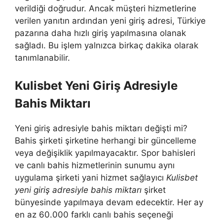
verildiği doğrudur. Ancak müşteri hizmetlerine
verilen yanıtın ardından yeni giriş adresi, Türkiye
pazarına daha hızlı giriş yapılmasına olanak
sağladı. Bu işlem yalnızca birkaç dakika olarak
tanımlanabilir.
Kulisbet Yeni Giriş Adresiyle
Bahis Miktarı
Yeni giriş adresiyle bahis miktarı değişti mi?
Bahis şirketi şirketine herhangi bir güncelleme
veya değişiklik yapılmayacaktır. Spor bahisleri
ve canlı bahis hizmetlerinin sunumu aynı
uygulama şirketi yani hizmet sağlayıcı
Kulisbet
yeni giriş adresiyle bahis miktarı
şirket
bünyesinde yapılmaya devam edecektir. Her ay
en az 60.000 farklı canlı bahis seçeneği