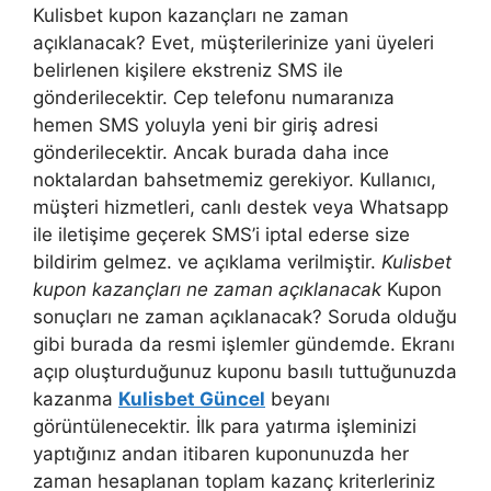
Kulisbet kupon kazançları ne zaman
açıklanacak? Evet, müşterilerinize yani üyeleri
belirlenen kişilere ekstreniz SMS ile
gönderilecektir. Cep telefonu numaranıza
hemen SMS yoluyla yeni bir giriş adresi
gönderilecektir. Ancak burada daha ince
noktalardan bahsetmemiz gerekiyor. Kullanıcı,
müşteri hizmetleri, canlı destek veya Whatsapp
ile iletişime geçerek SMS’i iptal ederse size
bildirim gelmez. ve açıklama verilmiştir.
Kulisbet
kupon kazançları ne zaman açıklanacak
Kupon
sonuçları ne zaman açıklanacak? Soruda olduğu
gibi burada da resmi işlemler gündemde. Ekranı
açıp oluşturduğunuz kuponu basılı tuttuğunuzda
kazanma
Kulisbet Güncel
beyanı
görüntülenecektir. İlk para yatırma işleminizi
yaptığınız andan itibaren kuponunuzda her
zaman hesaplanan toplam kazanç kriterleriniz