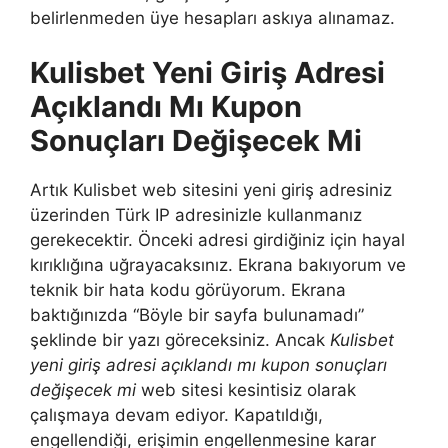
belirlenmeden üye hesapları askıya alınamaz.
Kulisbet Yeni Giriş Adresi
Açıklandı Mı Kupon
Sonuçları Değişecek Mi
Artık Kulisbet web sitesini yeni giriş adresiniz
üzerinden Türk IP adresinizle kullanmanız
gerekecektir. Önceki adresi girdiğiniz için hayal
kırıklığına uğrayacaksınız. Ekrana bakıyorum ve
teknik bir hata kodu görüyorum. Ekrana
baktığınızda “Böyle bir sayfa bulunamadı”
şeklinde bir yazı göreceksiniz. Ancak
Kulisbet
yeni giriş adresi açıklandı mı kupon sonuçları
değişecek mi
web sitesi kesintisiz olarak
çalışmaya devam ediyor. Kapatıldığı,
engellendiği, erişimin engellenmesine karar