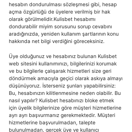
hesabın dondurulması sözleşmesi gibi, hesap
açma özgürlüğü de üyelere verilmiş bir hak
olarak görülmelidir.Kulisbet hesabımı
dondurabilir miyim sorusunu sorup cevabını
aradığınızda, yeniden kullanım şartlarının konu
hakkında net bilgi verdiğini göreceksiniz.
Üye olduğunuz ve hesabınız bulunan Kulisbet
web sitesini kullanımınızı, bilgilerinizi korumak
ve bu bilgilerle çalışarak hizmetleri size geri
döndürmek amacıyla geçici olarak askıya almayı
düşünüyoruz. İsterseniz şunları yapabilirsiniz:
Bu, hesabınızın kilitlenmesine neden olabilir. Bu
nasıl yapılır? Kulisbet hesabınızı bloke etmek
için üyelik bilgilerinize göre müşteri hizmetlerine
ayrı ayrı başvurmanız gerekmektedir. Müşteri
hizmetlerine başvurulmadan, talepte
bulunulmadan, gerçek üye ve kullanıcı