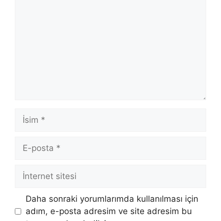
İsim
E-
posta
İnternet
sitesi
Daha sonraki yorumlarımda kullanılması için
adım, e-posta adresim ve site adresim bu