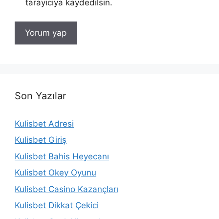
tarayıcıya kaydedilsin.
Son Yazılar
Kulisbet Adresi
Kulisbet Giriş
Kulisbet Bahis Heyecanı
Kulisbet Okey Oyunu
Kulisbet Casino Kazançları
Kulisbet Dikkat Çekici