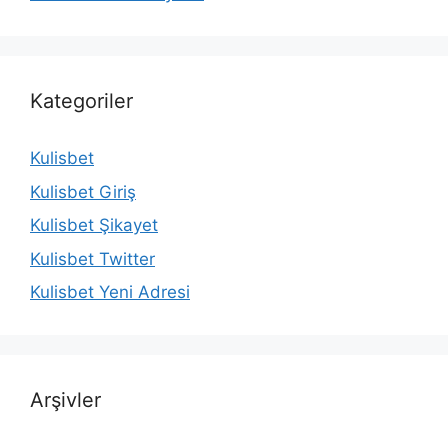
Kategoriler
Kulisbet
Kulisbet Giriş
Kulisbet Şikayet
Kulisbet Twitter
Kulisbet Yeni Adresi
Arşivler