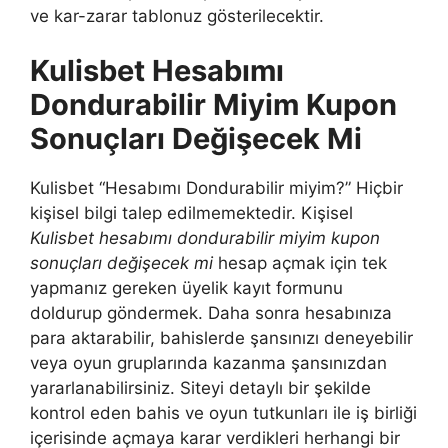
ve kar-zarar tablonuz gösterilecektir.
Kulisbet Hesabımı
Dondurabilir Miyim Kupon
Sonuçları Değişecek Mi
Kulisbet “Hesabımı Dondurabilir miyim?” Hiçbir
kişisel bilgi talep edilmemektedir. Kişisel
Kulisbet hesabımı dondurabilir miyim kupon
sonuçları değişecek mi
hesap açmak için tek
yapmanız gereken üyelik kayıt formunu
doldurup göndermek. Daha sonra hesabınıza
para aktarabilir, bahislerde şansınızı deneyebilir
veya oyun gruplarında kazanma şansınızdan
yararlanabilirsiniz. Siteyi detaylı bir şekilde
kontrol eden bahis ve oyun tutkunları ile iş birliği
içerisinde açmaya karar verdikleri herhangi bir