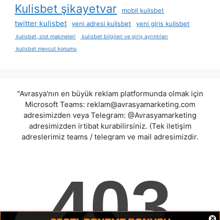
Kulisbet şikayetvar
mobil kulisbet
twitter kulisbet
yeni adresi kulisbet
yeni giris kulisbet
kulisbet, slot makineleri
kulisbet bilgileri ve giriş ayrıntıları
kulisbet mevcut konumu
"Avrasya'nın en büyük reklam platformunda olmak için
Microsoft Teams:
reklam@avrasyamarketing.com
adresimizden veya Telegram: @Avrasyamarketing
adresimizden irtibat kurabilirsiniz. (Tek iletişim
adreslerimiz teams / telegram ve mail adresimizdir.
Harici hiçbir iletişim adresimiz bulunmamaktadır.
Lütfen itibar etmeyiniz.) Türkiye yasalarına göre 7258
sayılı kanun uyarınca yasa dışı bahis oynamanın
cezaları mevcuttur. Şu an bulunduğunuz site hiç bir
şekilde illegal bahis oyunları oynatmıyor ve oynamaya
aracı olmuyordur.
petrabahis
|
istanbulbahisadres
|
galabetbonuss
|
betivogit
|
altaybet
|
gizabet
|
×