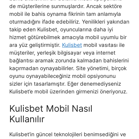
de müşterilerine sunmuşlardır. Ancak sektöre
mobil ile bahis oynama fikrinin tam anlamıyla
oturmadığını ifade edebiliriz. Yenilikleri yakından
takip eden Kulisbet, oyuncularına daha iyi
hizmet götürebilmek amacıyla mobil uyumlu bir
ara yüz geliştirmiştir.
Kulisbet
mobil vasıtası ile
müşteriler, yerleşik bilgisayar veya internet
bağlantısı aramak zorunda kalmadan bahislerini
kaçırmadan oynayabilirler. Site yönetimi, birçok
oyunu oynayabileceğiniz mobil opsiyonunu
sizler için tasarlamıştır. Eğer denemediyseniz
Kulisbet’e mobil üzerinden girmenizi öneriyoruz.
Kulisbet Mobil Nasıl
Kullanılır
Kulisbet’in güncel teknolojileri benimsediğini ve