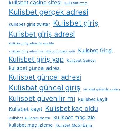
kulisbet casino sitesi
kulisbet com
Kulisbet gerçek adresi
Kulisbet giriş
kulisbet giris twitter
Kulisbet giriş adresi
kulisbet giriş adresine ne oldu
Kulisbet Girişi
kulisbet giriş adresinin mevcut durumu nedir
Kulisbet giriş yap
Kulisbet Güncel
kulisbet güncel adres
Kulisbet güncel adresi
Kulisbet güncel giriş
kulisbet güvenilir casino
Kulisbet güvenilir mi
kulisbet kayit
Kulisbet kaç oldu
Kulisbet kayıt
kulisbet maç izle
kulisbet kullanıcı dostu
kulisbet maç izleme
Kulisbet Mobil Bahis