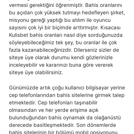
vermesi gerektiğini öğrenmiştir. Bahis oranlarını
bu açıdan çok yüksek tutmayı hedefleyen şirket,
misyonu gereği yaptığı bu atılım ile oyuncu
sayısını çok iyi bir biçimde arttırmıştır. Kısacası
Kulisbet bahis oranları nasıl diye sorduğunuzda
söyleyebileceğimiz tek şey, bu oranlar ile çok
fazla kazanabileceğinizdir. Dilerseniz sizler de
siteye üye olarak durumu kendi gözlerinizle
inceleyebilir ve kararınızı buna göre vererek
siteye üye olabilirsiniz.
Günümüzde artık çoğu kullanıcı bilgisayar yerine
cep telefonlarından bahis sitelerine girmek talep
etmektedir. Cep telefonları taşınabilir
olmasından ve her yerde erişime açık
bulunduğundan bahis oynamak da olağanüstü
derecede basitleşmektedir. Son dönemlerde
bahis sitelerinin bir bölümü mobil opsiyonunu