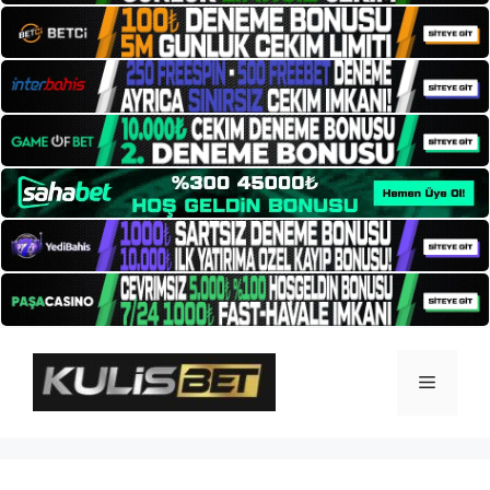
İçeriğe
atla
Menü