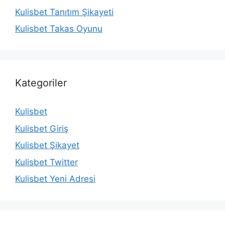
Kulisbet Tanıtım Şikayeti
Kulisbet Takas Oyunu
Kategoriler
Kulisbet
Kulisbet Giriş
Kulisbet Şikayet
Kulisbet Twitter
Kulisbet Yeni Adresi