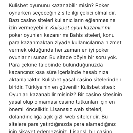
Kulisbet oyununu kazanabilir misin? Poker
oynarken seçeceğiniz site ilgi çekici olmalıdır.
Bazı casino siteleri kullanıcıların eğlenmesine
izin vermeyebilir.
Kulisbet oyun kazanılır mı
poker oyunları kazanır mı Bahis siteleri, konu
para kazanmaktan ziyade kullanıcılarına hizmet
vermek olduğunda her zaman en iyi poker
oyunlarını sunar. Bu sitede böyle bir soru yok.
Para çekme talebinde bulunduğunuzda
kazancınız kısa süre içerisinde hesabınıza
aktarılacaktır. Kulisbet yasal casino sitelerinden
biridir. Türkiye’nin en güvenilir Kulisbet sitesi:
Oyunları kazanabilir misiniz? Bir casino sitesinin
yasal olup olmaması casino tutkunları için en
önemli önceliktir. Lisanssız web siteleri,
dolandırıcılığa açık gizli web siteleridir. Bu
sitelere para yatırdığınızda para alamadığınız
için şikayet edemezsiniz. Lisanslı bir casino