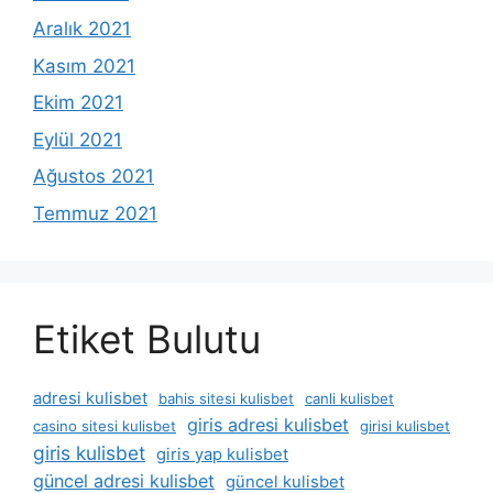
Aralık 2021
Kasım 2021
Ekim 2021
Eylül 2021
Ağustos 2021
Temmuz 2021
Etiket Bulutu
adresi kulisbet
bahis sitesi kulisbet
canli kulisbet
giris adresi kulisbet
casino sitesi kulisbet
girisi kulisbet
giris kulisbet
giris yap kulisbet
güncel adresi kulisbet
güncel kulisbet