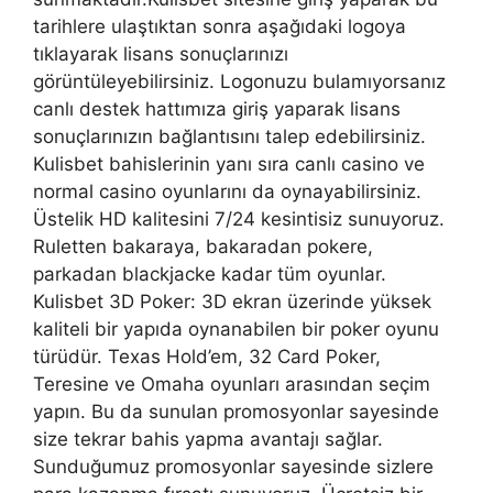
tarihlere ulaştıktan sonra aşağıdaki logoya
tıklayarak lisans sonuçlarınızı
görüntüleyebilirsiniz. Logonuzu bulamıyorsanız
canlı destek hattımıza giriş yaparak lisans
sonuçlarınızın bağlantısını talep edebilirsiniz.
Kulisbet bahislerinin yanı sıra canlı casino ve
normal casino oyunlarını da oynayabilirsiniz.
Üstelik HD kalitesini 7/24 kesintisiz sunuyoruz.
Ruletten bakaraya, bakaradan pokere,
parkadan blackjacke kadar tüm oyunlar.
Kulisbet 3D Poker: 3D ekran üzerinde yüksek
kaliteli bir yapıda oynanabilen bir poker oyunu
türüdür. Texas Hold’em, 32 Card Poker,
Teresine ve Omaha oyunları arasından seçim
yapın. Bu da sunulan promosyonlar sayesinde
size tekrar bahis yapma avantajı sağlar.
Sunduğumuz promosyonlar sayesinde sizlere