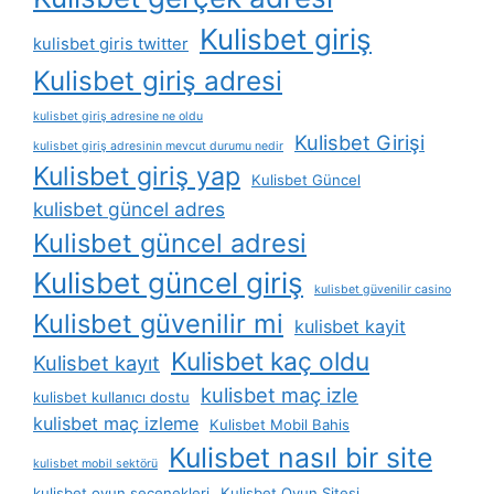
Kulisbet giriş
kulisbet giris twitter
Kulisbet giriş adresi
kulisbet giriş adresine ne oldu
Kulisbet Girişi
kulisbet giriş adresinin mevcut durumu nedir
Kulisbet giriş yap
Kulisbet Güncel
kulisbet güncel adres
Kulisbet güncel adresi
Kulisbet güncel giriş
kulisbet güvenilir casino
Kulisbet güvenilir mi
kulisbet kayit
Kulisbet kaç oldu
Kulisbet kayıt
kulisbet maç izle
kulisbet kullanıcı dostu
kulisbet maç izleme
Kulisbet Mobil Bahis
Kulisbet nasıl bir site
kulisbet mobil sektörü
kulisbet oyun seçenekleri
Kulisbet Oyun Sitesi