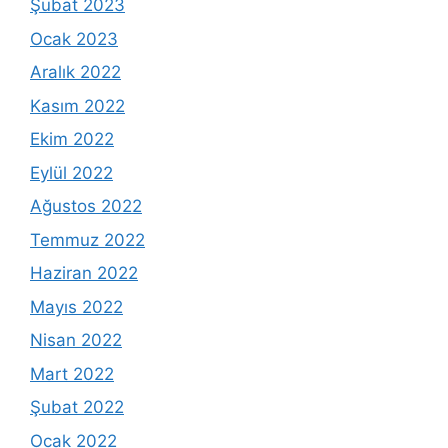
Şubat 2023
Ocak 2023
Aralık 2022
Kasım 2022
Ekim 2022
Eylül 2022
Ağustos 2022
Temmuz 2022
Haziran 2022
Mayıs 2022
Nisan 2022
Mart 2022
Şubat 2022
Ocak 2022