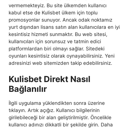
vermemekteyiz. Bu site ülkemden kullanıcı
kabul etse de Kulisbet ülkem için toplu
promosyonlar sunuyor. Ancak odak noktamız
yurt dışından lisans satın alan kullanıcılara en iyi
kesintisiz hizmeti sunmaktır. Bu web sitesi,
kullanıcıları için sorunsuz ve tatmin edici
platformlardan biri olmayı sağlar. Sitedeki
oyunları kesintisiz olarak oynayabilirsiniz. Yeni
adresinizi web sitemizden takip edebilirsiniz.
Kulisbet Direkt Nasıl
Bağlanılır
İlgili uygulama yüklendikten sonra üzerine
tıklayın. Artık açığız. Kullanıcı bilgilerinin
girilebileceği bir alan geliştirilmiştir. Öncelikle
kullanıcı adınızı dikkatli bir şekilde girin. Daha