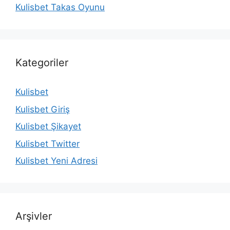
Kulisbet Takas Oyunu
Kategoriler
Kulisbet
Kulisbet Giriş
Kulisbet Şikayet
Kulisbet Twitter
Kulisbet Yeni Adresi
Arşivler