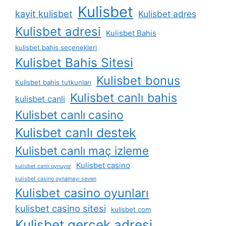
Kulisbet
kayit kulisbet
Kulisbet adres
Kulisbet adresi
Kulisbet Bahis
kulisbet bahis seçenekleri
Kulisbet Bahis Sitesi
Kulisbet bonus
Kulisbet bahis tutkunları
Kulisbet canlı bahis
kulisbet canli
Kulisbet canlı casino
Kulisbet canlı destek
Kulisbet canlı maç izleme
Kulisbet casino
kulisbet canlı oynuyor
kulisbet casino oynamayı seven
Kulisbet casino oyunları
kulisbet casino sitesi
kulisbet com
Kulisbet gerçek adresi