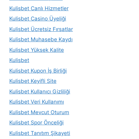
Kulisbet Canlı Hizmetler
Kulisbet Casino Üyeliği
Kulisbet Ücretsiz Fırsatlar
Kulisbet Muhasebe Kaydı
Kulisbet Yüksek Kalite
Kulisbet
Kulisbet Kupon İş Birliği
Kulisbet Keyifli Site
Kulisbet Kullanıcı Gizliliği
Kulisbet Veri Kullanımı
Kulisbet Mevcut Oturum
Kulisbet Spor Önceliği
Kulisbet Tanıtım Şikayeti